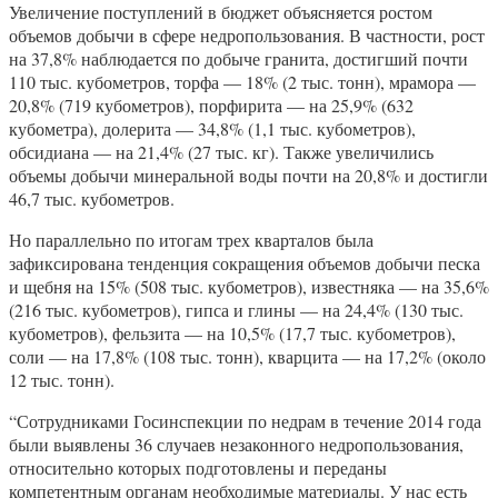
Увеличение поступлений в бюджет объясняется ростом
объемов добычи в сфере недропользования. В частности, рост
на 37,8% наблюдается по добыче гранита, достигший почти
110 тыс. кубометров, торфа — 18% (2 тыс. тонн), мрамора —
20,8% (719 кубометров), порфирита — на 25,9% (632
кубометра), долерита — 34,8% (1,1 тыс. кубометров),
обсидиана — на 21,4% (27 тыс. кг). Также увеличились
объемы добычи минеральной воды почти на 20,8% и достигли
46,7 тыс. кубометров.
Но параллельно по итогам трех кварталов была
зафиксирована тенденция сокращения объемов добычи песка
и щебня на 15% (508 тыс. кубометров), известняка — на 35,6%
(216 тыс. кубометров), гипса и глины — на 24,4% (130 тыс.
кубометров), фельзита — на 10,5% (17,7 тыс. кубометров),
соли — на 17,8% (108 тыс. тонн), кварцита — на 17,2% (около
12 тыс. тонн).
“Сотрудниками Госинспекции по недрам в течение 2014 года
были выявлены 36 случаев незаконного недропользования,
относительно которых подготовлены и переданы
компетентным органам необходимые материалы. У нас есть