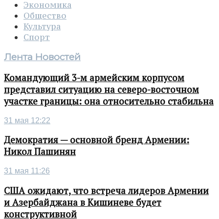
Экономика
Общество
Культура
Спорт
Лента Новостей
Командующий 3-м армейским корпусом
представил ситуацию на северо-восточном
участке границы: она относительно стабильна
31 мая 12:22
Демократия — основной бренд Армении:
Никол Пашинян
31 мая 11:26
США ожидают, что встреча лидеров Армении
и Азербайджана в Кишиневе будет
конструктивной