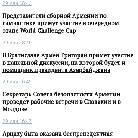
29 мая 18:42
Представители сборной Армении по
гимнастике примут участие в очередном
этапе World Challenge Cup
29 мая 18:40
В Братиславе Армен Григорян примет участие
в панельной дискуссии, на которой будет и
помощник президента Азербайджана
29 мая 16:49
Секретарь Совета безопасности Армении
проведет рабочие встречи в Словакии и в
Молдове
29 мая 16:47
Арцаху была оказана беспрецедентная