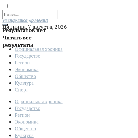
Отправить
Республика Армения
Пятница, 7 августа, 2026
Результатов нет
Читать все
результаты
Официальная хроника
Государство
Регион
Экономика
Общество
Культура
Спорт
Официальная хроника
Государство
Регион
Экономика
Общество
Культура