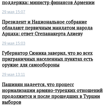
поддержка: министр финансов Армении
29 мая 15:07
Президент и Национальное собрание
обладают первичным мандатом народа
Арцаха: ответ Степанакерта Алиеву
29 мая 15:03
Губернатор Сюника заверил, что во всех
приграничных населенных пунктах есть
оружие для самообороны
29 мая 13:11
Пашинян надеется, что процесс
нормализации армяно-турецких отношений
продолжится и после прошедших в Турции
выборов