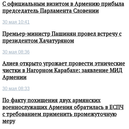
С официальным визитом в Армению прибыла
председатель Парламента Словении
30 мая 10:41
Премьер-министр Пашинян провел встречу с
президентом Хачатуряном
30 мая 08:36
Алиев открыто угрожает провести этнические
чистки в Нагорном Карабахе: заявление МИД
Армении
30 мая 08:33
По факту похищения двух армянских
военнослужащих Армения обратилась в ЕСПЧ
с требованием применить промежуточную
меру