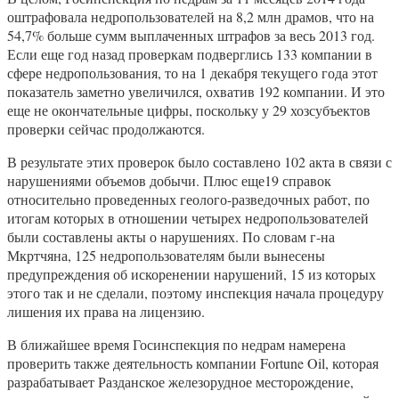
оштрафовала недропользователей на 8,2 млн драмов, что на
54,7% больше сумм выплаченных штрафов за весь 2013 год.
Если еще год назад проверкам подверглись 133 компании в
сфере недропользования, то на 1 декабря текущего года этот
показатель заметно увеличился, охватив 192 компании. И это
еще не окончательные цифры, поскольку у 29 хозсубъектов
проверки сейчас продолжаются.
В результате этих проверок было составлено 102 акта в связи с
нарушениями объемов добычи. Плюс еще19 справок
относительно проведенных геолого-разведочных работ, по
итогам которых в отношении четырех недропользователей
были составлены акты о нарушениях. По словам г-на
Мкртчяна, 125 недропользователям были вынесены
предупреждения об искоренении нарушений, 15 из которых
этого так и не сделали, поэтому инспекция начала процедуру
лишения их права на лицензию.
В ближайшее время Госинспекция по недрам намерена
проверить также деятельность компании Fortune Oil, которая
разрабатывает Разданское железорудное месторождение,