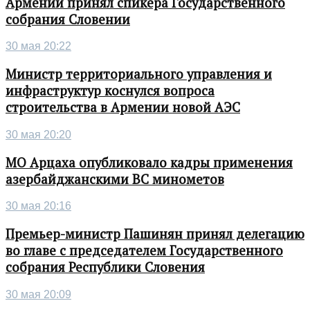
Армении принял спикера Государственного
собрания Словении
30 мая 20:22
Министр территориального управления и
инфраструктур коснулся вопроса
строительства в Армении новой АЭС
30 мая 20:20
МО Арцаха опубликовало кадры применения
азербайджанскими ВС минометов
30 мая 20:16
Премьер-министр Пашинян принял делегацию
во главе с председателем Государственного
собрания Республики Словения
30 мая 20:09