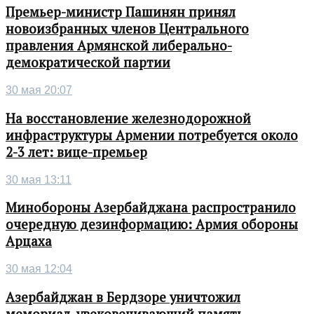
Премьер-министр Пашинян принял
новоизбранных членов Центрального
правления Армянской либерально-
демократической партии
30 мая 20:07
На восстановление железнодорожной
инфраструктуры Армении потребуется около
2-3 лет: вице-премьер
30 мая 13:11
Минобороны Азербайджана распространило
очередную дезинформацию: Армия обороны
Арцаха
30 мая 12:04
Азербайджан в Бердзоре уничтожил
мемориал, увековечивающий память