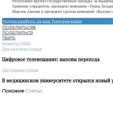
Республики вручил государственные награды: за выдающ
Армения, учредитель, президент компании «Гранд Холди
Максим Акопян и президент группы компаний «Валлекс»
Подписывайтесь на наш Телеграм канал
ПОДЕЛИТЬСЯ
8
ПОДЕЛИТЬСЯ
ТВИТ
5
Новости СМИ2
Предыдущая статья
Цифровое телевещание: вызовы перехода
Следующая статья
В медицинском университете открылся новый 
Похожие
Статьи