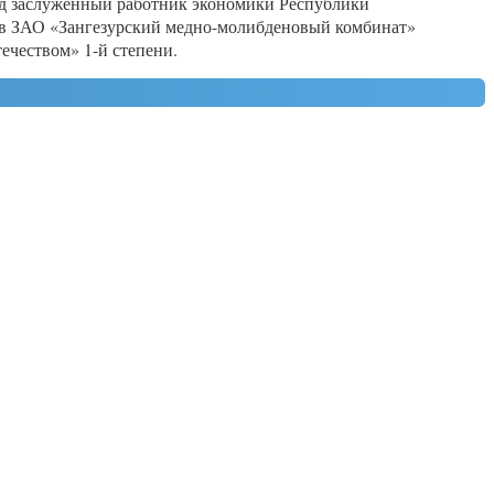
ад заслуженный работник экономики Республики
ров ЗАО «Зангезурский медно-молибденовый комбинат»
чеством» 1-й степени.