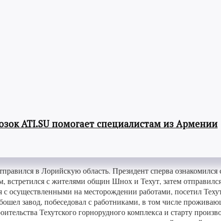
озок ATI.SU помогает специалистам из Армении
тправился в Лорийскую область. Президент сперва ознакомился 
м, встретился с жителями общин Шнох и Техут, затем отправилс
 с осуществленными на месторождении работами, посетил Техутс
бошел завод, побеседовал с работниками, в том числе проживаю
тельства Техутского горнорудного комплекса и старту произво