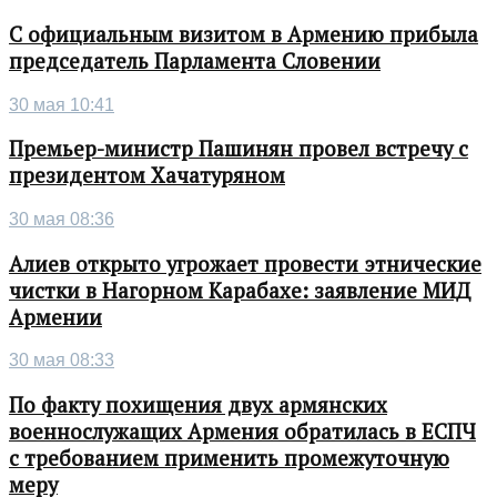
С официальным визитом в Армению прибыла
председатель Парламента Словении
30 мая 10:41
Премьер-министр Пашинян провел встречу с
президентом Хачатуряном
30 мая 08:36
Алиев открыто угрожает провести этнические
чистки в Нагорном Карабахе: заявление МИД
Армении
30 мая 08:33
По факту похищения двух армянских
военнослужащих Армения обратилась в ЕСПЧ
с требованием применить промежуточную
меру