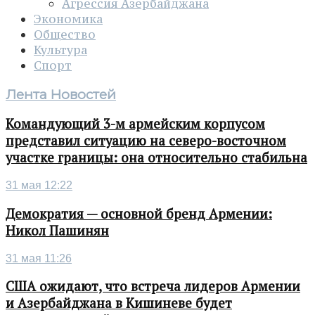
Агрессия Азербайджана
Экономика
Общество
Культура
Спорт
Лента Новостей
Командующий 3-м армейским корпусом
представил ситуацию на северо-восточном
участке границы: она относительно стабильна
31 мая 12:22
Демократия — основной бренд Армении:
Никол Пашинян
31 мая 11:26
США ожидают, что встреча лидеров Армении
и Азербайджана в Кишиневе будет