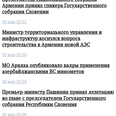
Армении принял спикера Государственного
собрания Словении
30 мая 20:22
Министр территориального управления и
инфраструктур коснулся вопроса
строительства в Армении новой АЭС
30 мая 20:20
МО Арцаха опубликовало кадры применения
азербайджанскими ВС минометов
30 мая 20:16
Премьер-министр Пашинян принял делегацию
во главе с председателем Государственного
собрания Республики Словения
30 мая 20:09