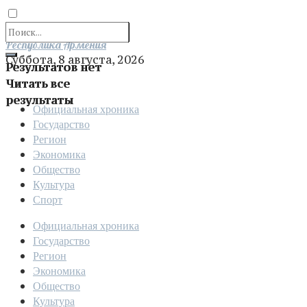
Отправить
Республика Армения
Суббота, 8 августа, 2026
Результатов нет
Читать все
результаты
Официальная хроника
Государство
Регион
Экономика
Общество
Культура
Спорт
Официальная хроника
Государство
Регион
Экономика
Общество
Культура