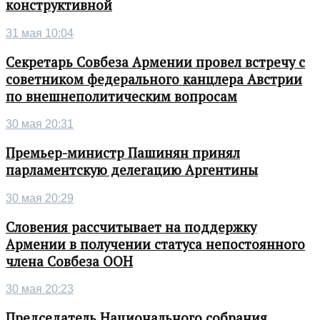
конструктивной
31 мая 10:04
Секретарь Совбеза Армении провел встречу с
советником федерального канцлера Австрии
по внешнеполитическим вопросам
30 мая 20:31
Премьер-министр Пашинян принял
парламентскую делегацию Аргентины
30 мая 20:29
Словения рассчитывает на поддержку
Армении в получении статуса непостоянного
члена Совбеза ООН
30 мая 20:23
Председатель Национального собрания