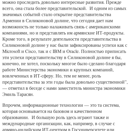
можно проследить довольно интересные развития. Прежде
всего, она стала более представительской. И одним из самых
значимых событий стало открытие представительства
Армении в Силиконовой долине, что сегодня дает нам
возможность не только налаживать связь с американскими
компаниями, но и представлять им армянские ИТ-продукты.
Кроме того, в результате деятельности представительства в
Силиконовой долине у нас были зафиксированы успехи как с
Microsoft и Cisco, так и с IBM и Oracle. Полностью приписать
эти успехи представительству в Силиконовой долине я бы,
конечно, не хотел, поскольку многое было сделано благодаря
работе Министерства экономики и крупных компаний,
вовлеченных в ИТ-сферу. Но, тем не менее, роль
представительства за эти годы была довольно существенной”,
— отметил в беседе с нами заместитель министра экономики
Эмиль Тарасян.
Впрочем, информационные технологии — это та система,
которая основывается на базовом и качественном
образовании. И большую роль здесь играют также и
международные организации, как, например, в случае с
армяно-индийским ИТ-центром в Госуниверситете или