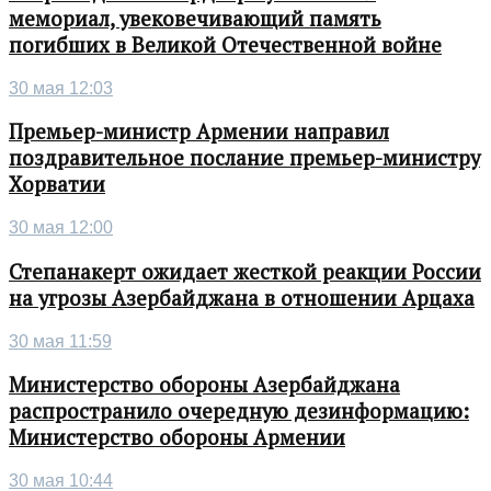
мемориал, увековечивающий память
погибших в Великой Отечественной войне
30 мая 12:03
Премьер-министр Армении направил
поздравительное послание премьер-министру
Хорватии
30 мая 12:00
Степанакерт ожидает жесткой реакции России
на угрозы Азербайджана в отношении Арцаха
30 мая 11:59
Министерство обороны Азербайджана
распространило очередную дезинформацию:
Министерство обороны Армении
30 мая 10:44