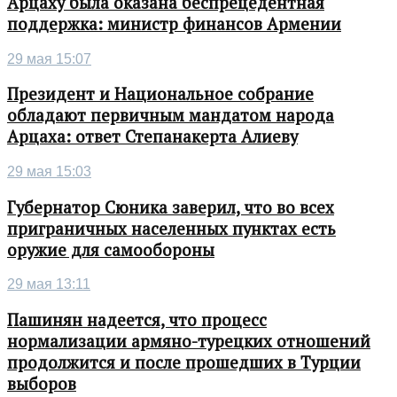
Арцаху была оказана беспрецедентная
поддержка: министр финансов Армении
29 мая 15:07
Президент и Национальное собрание
обладают первичным мандатом народа
Арцаха: ответ Степанакерта Алиеву
29 мая 15:03
Губернатор Сюника заверил, что во всех
приграничных населенных пунктах есть
оружие для самообороны
29 мая 13:11
Пашинян надеется, что процесс
нормализации армяно-турецких отношений
продолжится и после прошедших в Турции
выборов