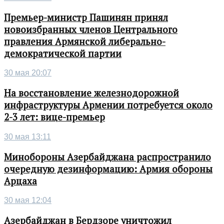
Премьер-министр Пашинян принял
новоизбранных членов Центрального
правления Армянской либерально-
демократической партии
30 мая 20:07
На восстановление железнодорожной
инфраструктуры Армении потребуется около
2-3 лет: вице-премьер
30 мая 13:11
Минобороны Азербайджана распространило
очередную дезинформацию: Армия обороны
Арцаха
30 мая 12:04
Азербайджан в Бердзоре уничтожил