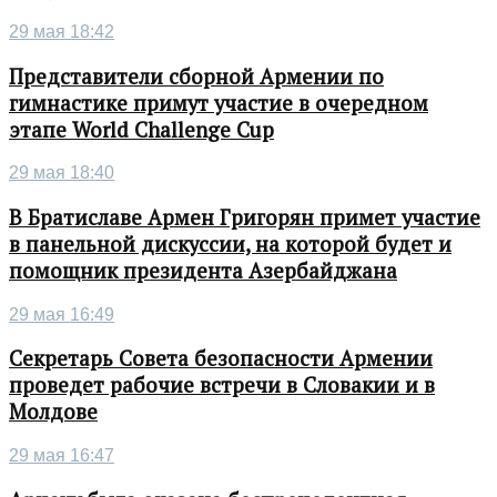
29 мая 18:42
Представители сборной Армении по
гимнастике примут участие в очередном
этапе World Challenge Cup
29 мая 18:40
В Братиславе Армен Григорян примет участие
в панельной дискуссии, на которой будет и
помощник президента Азербайджана
29 мая 16:49
Секретарь Совета безопасности Армении
проведет рабочие встречи в Словакии и в
Молдове
29 мая 16:47