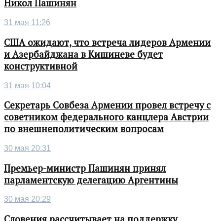
Никол Пашинян
31 мая 11:26
США ожидают, что встреча лидеров Армении
и Азербайджана в Кишиневе будет
конструктивной
31 мая 10:04
Секретарь Совбеза Армении провел встречу с
советником федерального канцлера Австрии
по внешнеполитическим вопросам
30 мая 20:31
Премьер-министр Пашинян принял
парламентскую делегацию Аргентины
30 мая 20:29
Словения рассчитывает на поддержку