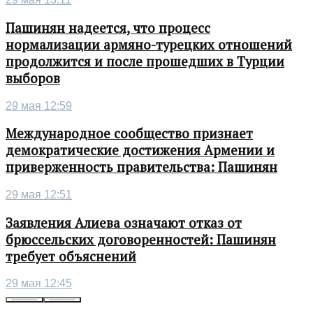
Пашинян надеется, что процесс
нормализации армяно-турецких отношений
продолжится и после прошедших в Турции
выборов
29 мая 12:59
Международное сообщество признает
демократические достижения Армении и
приверженность правительства: Пашинян
29 мая 12:51
Заявления Алиева означают отказ от
брюссельских договоренностей: Пашинян
требует объяснений
29 мая 12:45