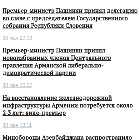
Премьер-министр Пашинян принял делегацию
во главе с председателем Государственного
собрания Республики Словения
30 мая 20:09
Премьер-министр Пашинян принял
новоизбранных членов Центрального
правления Армянской либерально-
демократической партии
30 мая 20:07
На восстановление железнодорожной
инфраструктуры Армении потребуется около
2-3 лет: вице-премьер
30 мая 13:11
Минобороны Азербайджана распространило