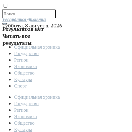
Отправить
Республика Армения
Суббота, 8 августа, 2026
Результатов нет
Читать все
результаты
Официальная хроника
Государство
Регион
Экономика
Общество
Культура
Спорт
Официальная хроника
Государство
Регион
Экономика
Общество
Культура