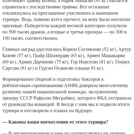
излечивает травму колена, а Нарек Манасян (91 кг) пытается
справиться с последствиями травмы. Все остальные
откликнулись на приглашение участвовать в нынешнем
турнире. Ведь, помимо всего прочего, на кону были неплохие
призовые. Победители каждой весовой категории получили
по 500 тысяч драмов, а вторые и третьи призеры — по 300 и
150 тысяч, соответственно.
Главных наград удостоились Корюн Согомонян (52 кг), Артур
Базеян (57 кг), Грайр Шахвердян (63 кг), Армен Машакарян
(69 кг), Арман Дарчинян (75 кг), Гор Нерсесян (81 кг), Генрих
Саргсян (91 кг) и Гурген Оганесян (свыше 91 кг).
Формирование сборной и подготовку боксеров к
рейтинговым соревнованиям АНФБ доверила многолетнему
рулевому нашей национальной команды, заслуженному
тренеру СССР Рафаэлю Меграбяну, которого ФБА отстранила
от руководства командой. В беседе с ним мы и подвели итоги
турнира и поговорили о планах на будущее.
— Каковы ваши впечатления от этого турнира?
— В организационном плане он соответствовал аж уровню