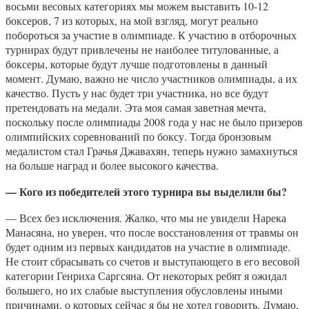
восьми весовых категориях мы можем выставить 10-12
боксеров, 7 из которых, на мой взгляд, могут реально
побороться за участие в олимпиаде. К участию в отборочных
турнирах будут привлечены не наиболее титулованные, а
боксеры, которые будут лучше подготовлены в данный
момент. Думаю, важно не число участников олимпиады, а их
качество. Пусть у нас будет три участника, но все будут
претендовать на медали. Эта моя самая заветная мечта,
поскольку после олимпиады 2008 года у нас не было призеров
олимпийских соревнований по боксу. Тогда бронзовым
медалистом стал Грачья Джавахян, теперь нужно замахнуться
на больше наград и более высокого качества.
— Кого из победителей этого турнира вы выделили бы?
— Всех без исключения. Жалко, что мы не увидели Нарека
Манасяна, но уверен, что после восстановления от травмы он
будет одним из первых кандидатов на участие в олимпиаде.
Не стоит сбрасывать со счетов и выступающего в его весовой
категории Генриха Саргсяна. От некоторых ребят я ожидал
большего, но их слабые выступления обусловлены иными
причинами, о которых сейчас я бы не хотел говорить. Думаю,