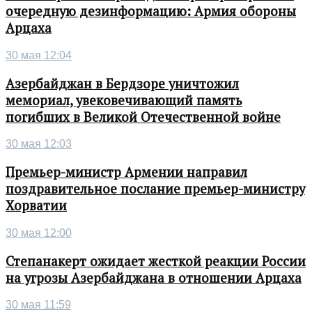
очередную дезинформацию: Армия обороны
Арцаха
30 мая 12:04
Азербайджан в Бердзоре уничтожил
мемориал, увековечивающий память
погибших в Великой Отечественной войне
30 мая 12:03
Премьер-министр Армении направил
поздравительное послание премьер-министру
Хорватии
30 мая 12:00
Степанакерт ожидает жесткой реакции России
на угрозы Азербайджана в отношении Арцаха
30 мая 11:59