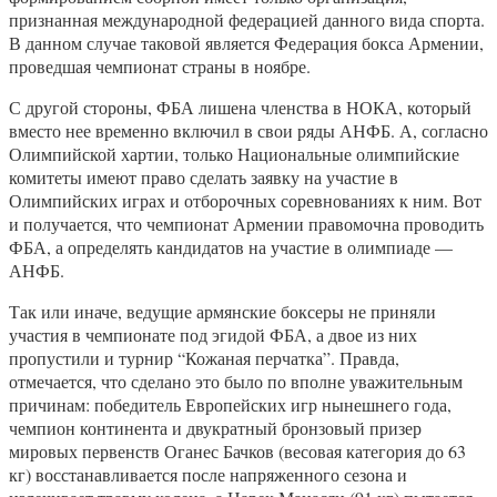
признанная международной федерацией данного вида спорта.
В данном случае таковой является Федерация бокса Армении,
проведшая чемпионат страны в ноябре.
С другой стороны, ФБА лишена членства в НОКА, который
вместо нее временно включил в свои ряды АНФБ. А, согласно
Олимпийской хартии, только Национальные олимпийские
комитеты имеют право сделать заявку на участие в
Олимпийских играх и отборочных соревнованиях к ним. Вот
и получается, что чемпионат Армении правомочна проводить
ФБА, а определять кандидатов на участие в олимпиаде —
АНФБ.
Так или иначе, ведущие армянские боксеры не приняли
участия в чемпионате под эгидой ФБА, а двое из них
пропустили и турнир “Кожаная перчатка”. Правда,
отмечается, что сделано это было по вполне уважительным
причинам: победитель Европейских игр нынешнего года,
чемпион континента и двукратный бронзовый призер
мировых первенств Оганес Бачков (весовая категория до 63
кг) восстанавливается после напряженного сезона и