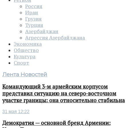
Россия
Иран
Грузия
Турция
Азербайджан
Агрессия Азербайджана
Экономика
Общество
Культура
Спорт
Лента Новостей
Командующий 3-м армейским корпусом
представил ситуацию на северо-восточном
участке границы: она относительно стабильна
31 мая 12:22
Демократия — основной бренд Армении: