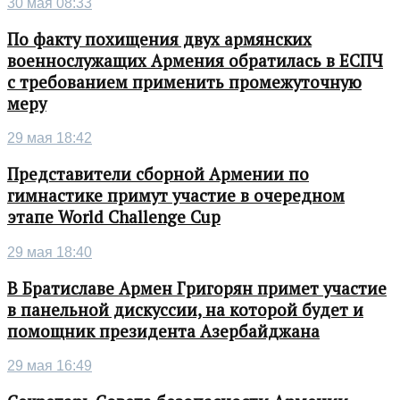
30 мая 08:33
По факту похищения двух армянских
военнослужащих Армения обратилась в ЕСПЧ
с требованием применить промежуточную
меру
29 мая 18:42
Представители сборной Армении по
гимнастике примут участие в очередном
этапе World Challenge Cup
29 мая 18:40
В Братиславе Армен Григорян примет участие
в панельной дискуссии, на которой будет и
помощник президента Азербайджана
29 мая 16:49