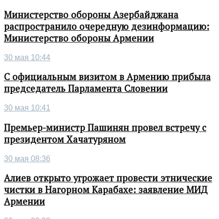
Министерство обороны Азербайджана
распространило очередную дезинформацию:
Министерство обороны Армении
30 мая 10:44
С официальным визитом в Армению прибыла
председатель Парламента Словении
30 мая 10:41
Премьер-министр Пашинян провел встречу с
президентом Хачатуряном
30 мая 08:36
Алиев открыто угрожает провести этнические
чистки в Нагорном Карабахе: заявление МИД
Армении