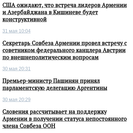
США ожидают, что встреча лидеров Армении
и Азербайджана в Кишиневе будет
конструктивной
31 мая 10:04
Секретарь Совбеза Армении провел встречу с
советником федерального канцлера Австрии
по внешнеполитическим вопросам
30 мая 20:31
Премьер-министр Пашинян принял
парламентскую делегацию Аргентины
30 мая 20:29
Словения рассчитывает на поддержку
Армении в получении статуса непостоянного
члена Совбеза ООН