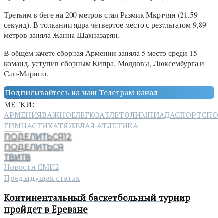
Третьим в беге на 200 метров стал Размик Мкртчян (21,59
секунд). В толкании ядра четвертое место с результатом 9,89
метров заняла Жанна Шахназарян.
В общем зачете сборная Армении заняла 5 место среди 15
команд, уступив сборным Кипра, Молдовы, Люксембурга и
Сан-Марино.
Подписывайтесь на наш Телеграм канал
МЕТКИ:
АРМЕНИЯ
ВАЖНОЕ
ЛЕГКОАТЛЕТ
ОЛИМПИАДА
СПОРТ
СПО
ГИМНАСТИКА
ТЯЖЕЛАЯ АТЛЕТИКА
ПОДЕЛИТЬСЯ
12
ПОДЕЛИТЬСЯ
ТВИТ
8
Новости СМИ2
Предыдущая статья
Континентальный баскетбольный турнир
пройдет в Ереване