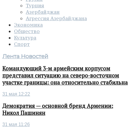
Турция
Азербайджан
Агрессия Азербайджана
Экономика
Общество
Культура
Спорт
Лента Новостей
Командующий 3-м армейским корпусом
представил ситуацию на северо-восточном
участке границы: она относительно стабильна
31 мая 12:22
Демократия — основной бренд Армении:
Никол Пашинян
31 мая 11:26