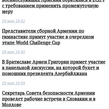
с требованием применить промежуточную
меру
29 мая 18:42
Представители сборной Армении по
гимнастике примут участие в очередном
этапе World Challenge Cup
29 мая 18:40
В Братиславе Армен Григорян примет участие
в панельной дискуссии, на которой будет и
помощник президента Азербайджана
29 мая 16:49
Секретарь Совета безопасности Армении
проведет рабочие встречи в Словакии и в
Молдове