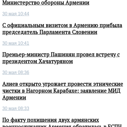
Министерство обороны Армении
30 мая 10:44
С официальным визитом в Армению прибыла
председатель Парламента Словении
30 мая 10:41
Премьер-министр Пашинян провел встречу с
президентом Хачатуряном
30 мая 08:36
Алиев открыто угрожает провести этнические
чистки в Нагорном Карабахе: заявление МИД
Армении
30 мая 08:33
По факту похищения двух армянских
военнослужащих Армения обратилась в ЕСПЧ