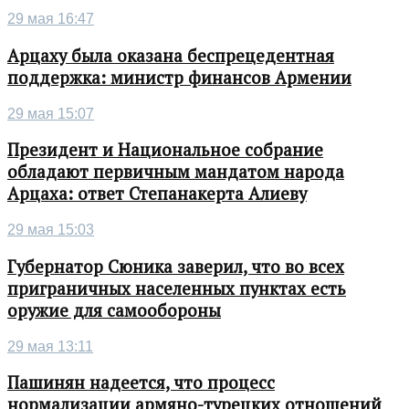
29 мая 16:47
Арцаху была оказана беспрецедентная
поддержка: министр финансов Армении
29 мая 15:07
Президент и Национальное собрание
обладают первичным мандатом народа
Арцаха: ответ Степанакерта Алиеву
29 мая 15:03
Губернатор Сюника заверил, что во всех
приграничных населенных пунктах есть
оружие для самообороны
29 мая 13:11
Пашинян надеется, что процесс
нормализации армяно-турецких отношений