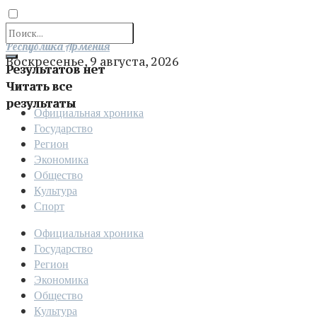
Отправить
Республика Армения
Воскресенье, 9 августа, 2026
Результатов нет
Читать все
результаты
Официальная хроника
Государство
Регион
Экономика
Общество
Культура
Спорт
Официальная хроника
Государство
Регион
Экономика
Общество
Культура