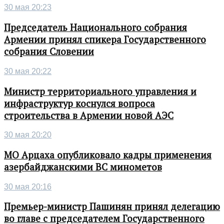
30 мая 20:23
Председатель Национального собрания
Армении принял спикера Государственного
собрания Словении
30 мая 20:22
Министр территориального управления и
инфраструктур коснулся вопроса
строительства в Армении новой АЭС
30 мая 20:20
МО Арцаха опубликовало кадры применения
азербайджанскими ВС минометов
30 мая 20:16
Премьер-министр Пашинян принял делегацию
во главе с председателем Государственного