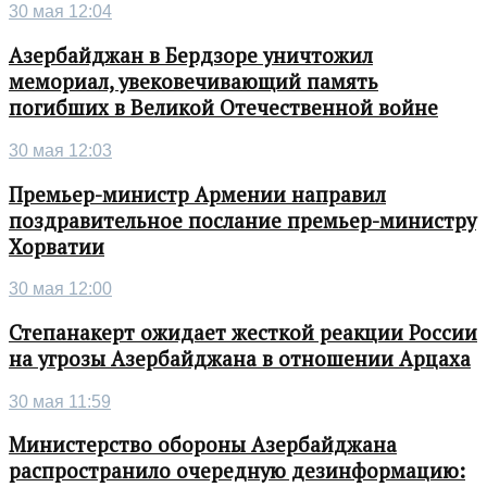
30 мая 12:04
Азербайджан в Бердзоре уничтожил
мемориал, увековечивающий память
погибших в Великой Отечественной войне
30 мая 12:03
Премьер-министр Армении направил
поздравительное послание премьер-министру
Хорватии
30 мая 12:00
Степанакерт ожидает жесткой реакции России
на угрозы Азербайджана в отношении Арцаха
30 мая 11:59
Министерство обороны Азербайджана
распространило очередную дезинформацию: