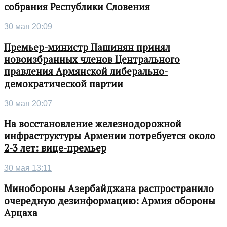
собрания Республики Словения
30 мая 20:09
Премьер-министр Пашинян принял
новоизбранных членов Центрального
правления Армянской либерально-
демократической партии
30 мая 20:07
На восстановление железнодорожной
инфраструктуры Армении потребуется около
2-3 лет: вице-премьер
30 мая 13:11
Минобороны Азербайджана распространило
очередную дезинформацию: Армия обороны
Арцаха