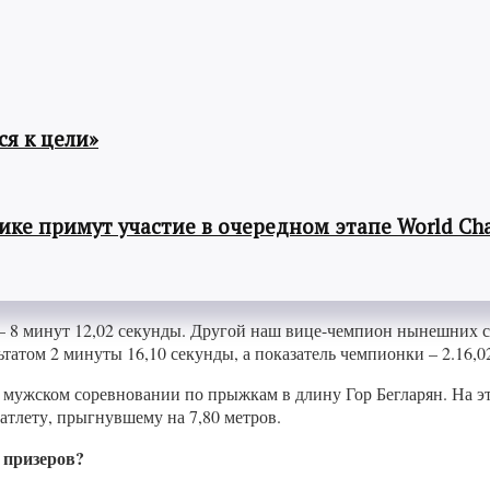
я к цели»
ке примут участие в очередном этапе World Cha
 – 8 минут 12,02 секунды. Другой наш вице-чемпион нынешних с
татом 2 минуты 16,10 секунды, а показатель чемпионки – 2.16,0
 мужском соревновании по прыжкам в длину Гор Бегларян. На этот
атлету, прыгнувшему на 7,80 метров.
 призеров?