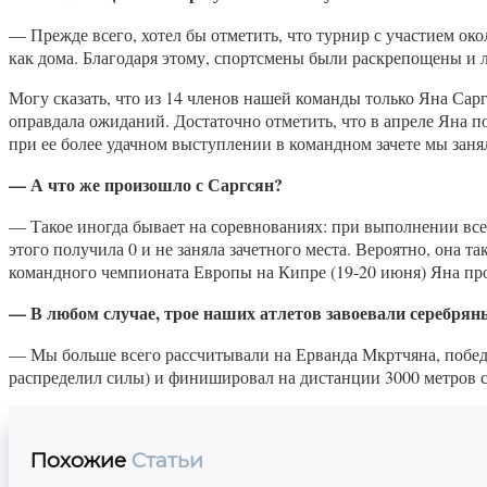
— Прежде всего, хотел бы отметить, что турнир с участием око
как дома. Благодаря этому, спортсмены были раскрепощены и 
Могу сказать, что из 14 членов нашей команды только Яна Са
оправдала ожиданий. Достаточно отметить, что в апреле Яна по
при ее более удачном выступлении в командном зачете мы занял
—
А что же произошло с Саргсян?
— Такое иногда бывает на соревнованиях: при выполнении все
этого получила 0 и не заняла зачетного места. Вероятно, она та
командного чемпионата Европы на Кипре (19-20 июня) Яна пр
— В любом случае, трое наших атлетов завоевали серебрян
— Мы больше всего рассчитывали на Ерванда Мкртчяна, побед
распределил силы) и финишировал на дистанции 3000 метров с 
Похожие
Статьи