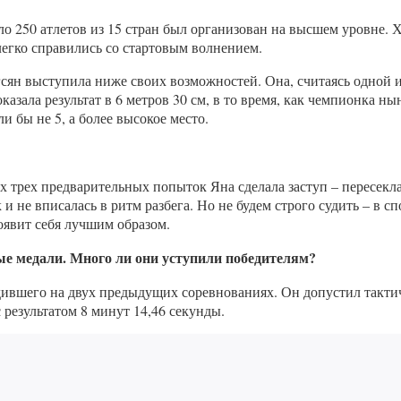
ло 250 атлетов из 15 стран был организован на высшем уровне. 
легко справились со стартовым волнением.
ргсян выступила ниже своих возможностей. Она, считаясь одной
казала результат в 6 метров 30 см, в то время, как чемпионка 
и бы не 5, а более высокое место.
х трех предварительных попыток Яна сделала заступ – пересекл
к и не вписалась в ритм разбега. Но не будем строго судить – в 
оявит себя лучшим образом.
ые медали. Много ли они уступили победителям?
ившего на двух предыдущих соревнованиях. Он допустил такти
результатом 8 минут 14,46 секунды.