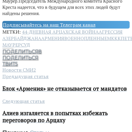
Маурер.Председатель Международного комитета Красного
Креста надеется, что в будущем для всех этих людей будут
найдены решения.
Подписывайтесь на наш Телеграм канал
МЕТКИ:
44-ДНЕВНАЯ АРЦАХСКАЯ ВОЙНА
АГРЕССИЯ
АЗЕРБАЙДЖАНА
АРМЕНИЯ
ВОЕННОПЛЕННЫЕ
МККК
ПЕТ
МАУРЕР
СУД
ПОДЕЛИТЬСЯ
8
ПОДЕЛИТЬСЯ
ТВИТ
5
Новости СМИ2
Предыдущая статья
Блок «Армения» не отказывается от мандатов
Следующая статья
Алиев изгаляется в попытках избежать
переговоров по Арцаху