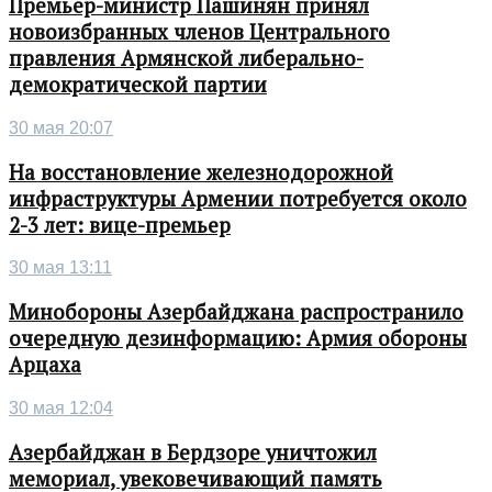
Премьер-министр Пашинян принял
новоизбранных членов Центрального
правления Армянской либерально-
демократической партии
30 мая 20:07
На восстановление железнодорожной
инфраструктуры Армении потребуется около
2-3 лет: вице-премьер
30 мая 13:11
Минобороны Азербайджана распространило
очередную дезинформацию: Армия обороны
Арцаха
30 мая 12:04
Азербайджан в Бердзоре уничтожил
мемориал, увековечивающий память