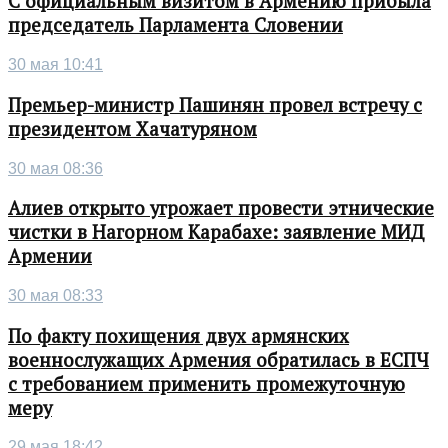
С официальным визитом в Армению прибыла
председатель Парламента Словении
30 мая 10:41
Премьер-министр Пашинян провел встречу с
президентом Хачатуряном
30 мая 08:36
Алиев открыто угрожает провести этнические
чистки в Нагорном Карабахе: заявление МИД
Армении
30 мая 08:33
По факту похищения двух армянских
военнослужащих Армения обратилась в ЕСПЧ
с требованием применить промежуточную
меру
29 мая 18:42