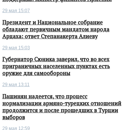
29 мая 15:07
Президент и Национальное собрание
обладают первичным мандатом народа
Арцаха: ответ Степанакерта Алиеву
29 мая 15:03
Губернатор Сюника заверил, что во всех
приграничных населенных пунктах есть
оружие для самообороны
29 мая 13:11
Пашинян надеется, что процесс
нормализации армяно-турецких отношений
продолжится и после прошедших в Турции
выборов
29 мая 12:59