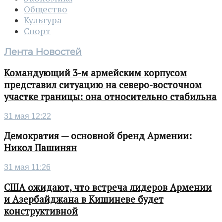
Общество
Культура
Спорт
Лента Новостей
Командующий 3-м армейским корпусом
представил ситуацию на северо-восточном
участке границы: она относительно стабильна
31 мая 12:22
Демократия — основной бренд Армении:
Никол Пашинян
31 мая 11:26
США ожидают, что встреча лидеров Армении
и Азербайджана в Кишиневе будет
конструктивной