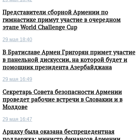
Представители сборной Армении по
гимнастике примут участие в очередном
этапе World Challenge Cup
29 мая 18:40
В Братиславе Армен Григорян примет участие
в панельной дискуссии, на которой будет и
помощник президента Азербайджана
29 мая 16:49
Секретарь Совета безопасности Армении
проведет рабочие встречи в Словакии и в
Молдове
29 мая 16:47
Арцаху была оказана беспрецедентная
поддержка: министр финансов Армении