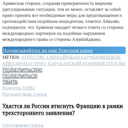
Армянская сторона, сохраняя приверженность мирному
урегулированию ситуации, тем не менее, оставляет за собой
право принять все необходимые меры для предотвращения и
противодействия подобным инцидентам, отметил Айвазян,
подчеркнув, что Армения ожидает четкого ответа со стороны
международных партнеров на подобные нарушения
международного права со стороны Азербайджана.
Подписывайтесь на наш Телеграм канал
МЕТКИ:
АГРЕССИЯ АЗЕРБАЙДЖАНА
АРМЕНИЯ
ЛЕВОН
АЙВАЗЯН
НАГОРНО-КАРАБАХСКИЙ КОНФЛИКТ
ПОСЛЫ
ПОДЕЛИТЬСЯ
10
ПОДЕЛИТЬСЯ
ТВИТ
6
Новости СМИ2
Предыдущая статья
Удастся ли России втиснуть Францию в рамки
трехстороннего заявления?
Следующая статья