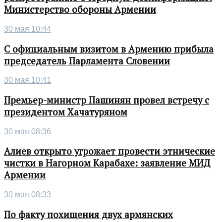
Министерство обороны Армении
30 мая 10:44
С официальным визитом в Армению прибыла
председатель Парламента Словении
30 мая 10:41
Премьер-министр Пашинян провел встречу с
президентом Хачатуряном
30 мая 08:36
Алиев открыто угрожает провести этнические
чистки в Нагорном Карабахе: заявление МИД
Армении
30 мая 08:33
По факту похищения двух армянских