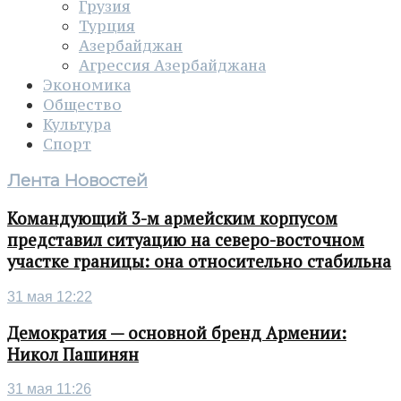
Грузия
Турция
Азербайджан
Агрессия Азербайджана
Экономика
Общество
Культура
Спорт
Лента Новостей
Командующий 3-м армейским корпусом
представил ситуацию на северо-восточном
участке границы: она относительно стабильна
31 мая 12:22
Демократия — основной бренд Армении:
Никол Пашинян
31 мая 11:26