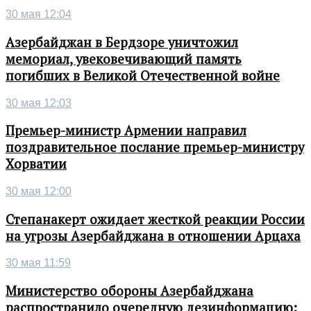
30 мая 12:04
Азербайджан в Бердзоре уничтожил
мемориал, увековечивающий память
погибших в Великой Отечественной войне
30 мая 12:03
Премьер-министр Армении направил
поздравительное послание премьер-министру
Хорватии
30 мая 12:00
Степанакерт ожидает жесткой реакции России
на угрозы Азербайджана в отношении Арцаха
30 мая 11:59
Министерство обороны Азербайджана
распространило очередную дезинформацию: