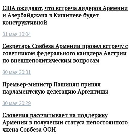
США ожидают, что встреча лидеров Армении
и Азербайджана в Кишиневе будет
конструктивной
31 мая 10:04
Секретарь Совбеза Армении провел встречу с
советником федерального канцлера Австрии
по внешнеполитическим вопросам
30 мая 20:31
Премьер-министр Пашинян принял
парламентскую делегацию Аргентины
30 мая 20:29
Словения рассчитывает на поддержку
Армении в получении статуса непостоянного
члена Совбеза ООН