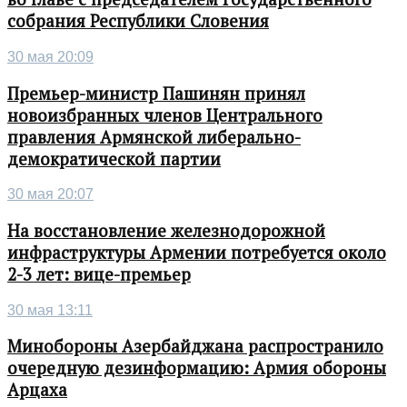
собрания Республики Словения
30 мая 20:09
Премьер-министр Пашинян принял
новоизбранных членов Центрального
правления Армянской либерально-
демократической партии
30 мая 20:07
На восстановление железнодорожной
инфраструктуры Армении потребуется около
2-3 лет: вице-премьер
30 мая 13:11
Минобороны Азербайджана распространило
очередную дезинформацию: Армия обороны
Арцаха