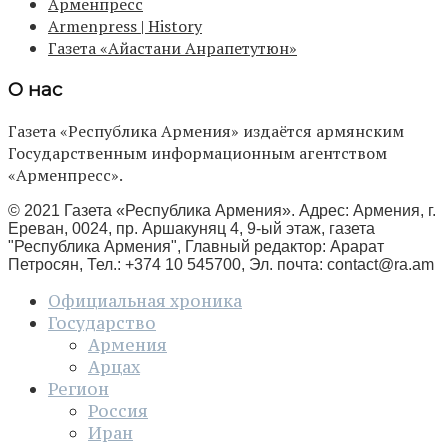
Арменпресс
Armenpress | History
Газета «Айастани Анрапетутюн»
О нас
Газета «Республика Армения» издаётся армянским
Государственным информационным агентством
«Арменпресс».
© 2021 Газета «Республика Армения». Адрес: Армения, г.
Ереван, 0024, пр. Аршакуняц 4, 9-ый этаж, газета
"Республика Армения", Главный редактор: Арарат
Петросян, Тел.: +374 10 545700, Эл. почта:
contact@ra.am
Официальная хроника
Государство
Армения
Арцах
Регион
Россия
Иран