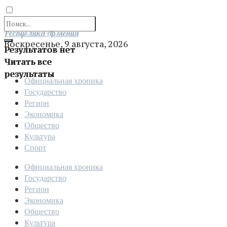
Отправить
Республика Армения
Воскресенье, 9 августа, 2026
Результатов нет
Читать все
результаты
Официальная хроника
Государство
Регион
Экономика
Общество
Культура
Спорт
Официальная хроника
Государство
Регион
Экономика
Общество
Культура