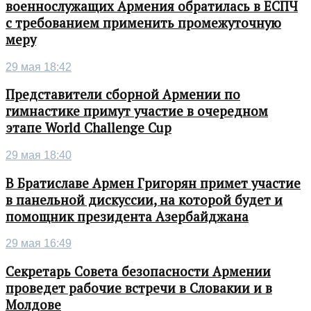
военнослужащих Армения обратилась в ЕСПЧ
с требованием применить промежуточную
меру
29 мая 18:42
Представители сборной Армении по
гимнастике примут участие в очередном
этапе World Challenge Cup
29 мая 18:40
В Братиславе Армен Григорян примет участие
в панельной дискуссии, на которой будет и
помощник президента Азербайджана
29 мая 16:49
Секретарь Совета безопасности Армении
проведет рабочие встречи в Словакии и в
Молдове