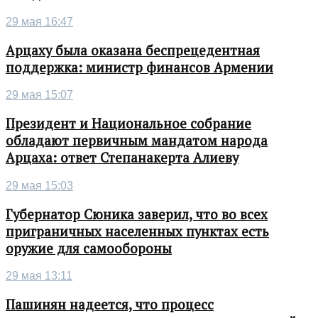
29 мая 16:47
Арцаху была оказана беспрецедентная
поддержка: министр финансов Армении
29 мая 15:07
Президент и Национальное собрание
обладают первичным мандатом народа
Арцаха: ответ Степанакерта Алиеву
29 мая 15:03
Губернатор Сюника заверил, что во всех
приграничных населенных пунктах есть
оружие для самообороны
29 мая 13:11
Пашинян надеется, что процесс