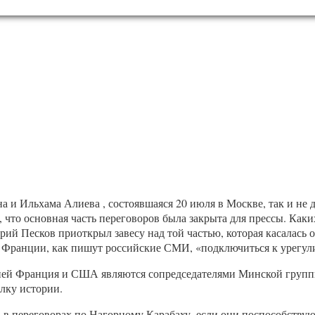
и Ильхама Алиева , состоявшаяся 20 июля в Москве, так и не д
что основная часть переговоров была закрыта для прессы. Каки
рий Песков приоткрыл завесу над той частью, которая касалась
 Франции, как пишут российские СМИ, «подключиться к урегул
ссией Франция и США являются сопредседателями Минской групп
лку истории.
ЕС в переговорах по Нагорному Карабаху, если они поспособств