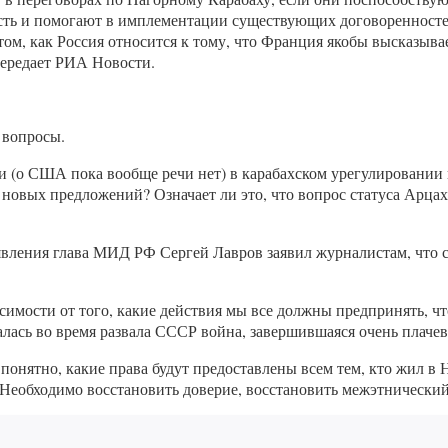
ость и помогают в имплементации существующих договоренностей
том, как Россия относится к тому, что Франция якобы высказыв
передает РИА Новости.
 вопросы.
ии (о США пока вообще речи нет) в карабахском урегулировании
у новых предложений? Означает ли это, что вопрос статуса Арцах
явления глава МИД РФ Сергей Лавров заявил журналистам, что с
висимости от того, какие действия мы все должны предпринять, 
чалась во время развала СССР война, завершившаяся очень плач
понятно, какие права будут предоставлены всем тем, кто жил в Н
. «Необходимо восстановить доверие, восстановить межэтническ