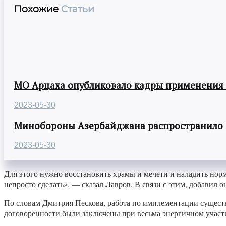
Похожие
Статьи
МО Арцаха опубликовало кадры применения
2023-05-30
Минобороны Азербайджана распространило
2023-05-30
Для этого нужно восстановить храмы и мечети и наладить норма
непросто сделать», — сказал Лавров. В связи с этим, добавил 
По словам Дмитрия Пескова, работа по имплементации существ
договоренности были заключены при весьма энергичном участи