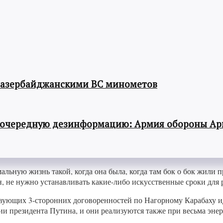
 азербайджанскими ВС минометов
 очередную дезинформацию: Армия обороны Ар
льную жизнь такой, когда она была, когда там бок о бок жили п
он, не нужно устанавливать какие-либо искусственные сроки для
ующих 3-сторонних договоренностей по Нагорному Карабаху иде
и президента Путина, и они реализуются также при весьма энер