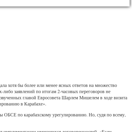
ала хотя бы более или менее ясных ответов на множество
х-либо заявлений по итогам 2-часовых переговоров не
 озвученных главой Евросовета Шарлем Мишелем в ходе визита
ированию в Карабахе».
ы ОБСЕ по карабахскому урегулированию. Но, судя по всему,
уют имплементации имеющихся договоренностей. «Если