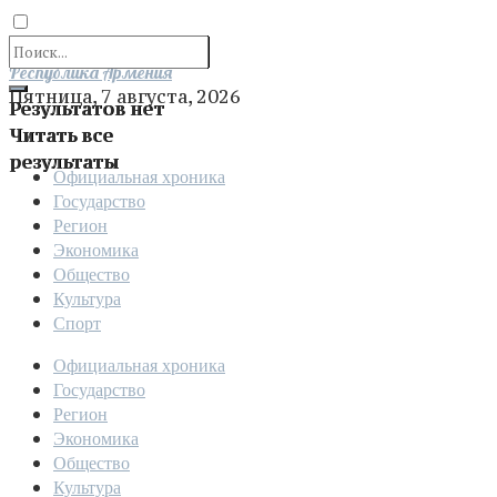
Отправить
Республика Армения
Пятница, 7 августа, 2026
Результатов нет
Читать все
результаты
Официальная хроника
Государство
Регион
Экономика
Общество
Культура
Спорт
Официальная хроника
Государство
Регион
Экономика
Общество
Культура