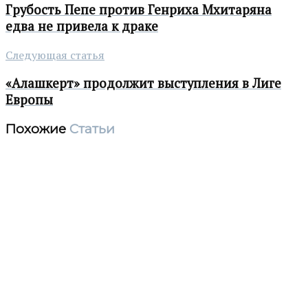
Грубость Пепе против Генриха Мхитаряна
едва не привела к драке
Следующая статья
«Алашкерт» продолжит выступления в Лиге
Европы
Похожие
Статьи