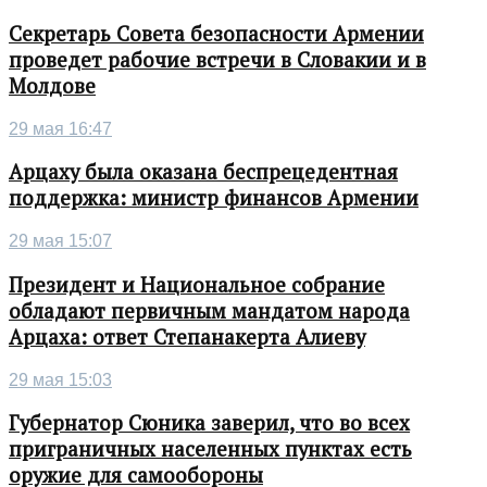
Секретарь Совета безопасности Армении
проведет рабочие встречи в Словакии и в
Молдове
29 мая 16:47
Арцаху была оказана беспрецедентная
поддержка: министр финансов Армении
29 мая 15:07
Президент и Национальное собрание
обладают первичным мандатом народа
Арцаха: ответ Степанакерта Алиеву
29 мая 15:03
Губернатор Сюника заверил, что во всех
приграничных населенных пунктах есть
оружие для самообороны