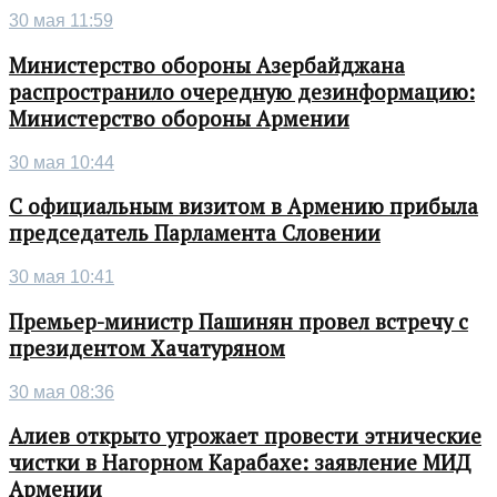
30 мая 11:59
Министерство обороны Азербайджана
распространило очередную дезинформацию:
Министерство обороны Армении
30 мая 10:44
С официальным визитом в Армению прибыла
председатель Парламента Словении
30 мая 10:41
Премьер-министр Пашинян провел встречу с
президентом Хачатуряном
30 мая 08:36
Алиев открыто угрожает провести этнические
чистки в Нагорном Карабахе: заявление МИД
Армении