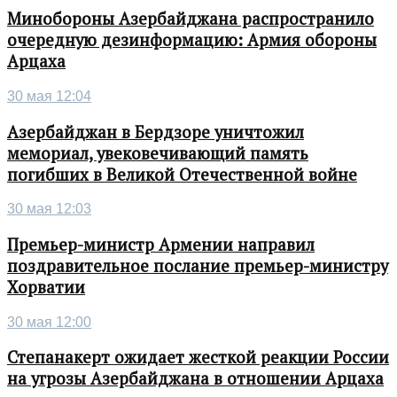
Минобороны Азербайджана распространило
очередную дезинформацию: Армия обороны
Арцаха
30 мая 12:04
Азербайджан в Бердзоре уничтожил
мемориал, увековечивающий память
погибших в Великой Отечественной войне
30 мая 12:03
Премьер-министр Армении направил
поздравительное послание премьер-министру
Хорватии
30 мая 12:00
Степанакерт ожидает жесткой реакции России
на угрозы Азербайджана в отношении Арцаха