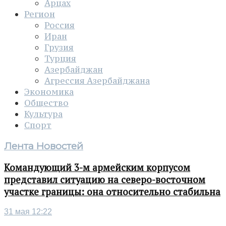
Арцах
Регион
Россия
Иран
Грузия
Турция
Азербайджан
Агрессия Азербайджана
Экономика
Общество
Культура
Спорт
Лента Новостей
Командующий 3-м армейским корпусом
представил ситуацию на северо-восточном
участке границы: она относительно стабильна
31 мая 12:22