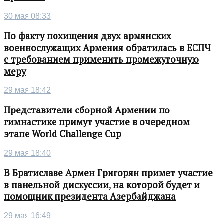
30 мая 08:33
По факту похищения двух армянских
военнослужащих Армения обратилась в ЕСПЧ
с требованием применить промежуточную
меру
29 мая 18:42
Представители сборной Армении по
гимнастике примут участие в очередном
этапе World Challenge Cup
29 мая 18:40
В Братиславе Армен Григорян примет участие
в панельной дискуссии, на которой будет и
помощник президента Азербайджана
29 мая 16:49