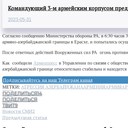
Командующий 3-м армейским корпусом предст
2023-05-31
Согласно сообщению Министерства обороны РА, в 6:30 часов 
армяно-азербайджанской границы в Ерасхе, и попытались ос
После ответных действий Вооруженных сил РА огонь против
Как сообщили
Арменпресс
в Управлении по связям с обществ
азербайджанской границе относительно стабильна и находитс
Подписывайтесь на наш Телеграм канал
МЕТКИ:
АГРЕССИЯ АЗЕРБАЙДЖАНА
АРМЕНИЯ
АРМИЯ
АР
ПОДЕЛИТЬСЯ
14
ПОДЕЛИТЬСЯ
ТВИТ
9
Новости СМИ2
Предыдущая статья