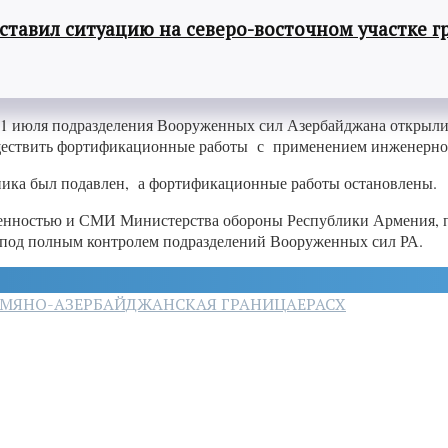
авил ситуацию на северо-восточном участке г
31 июля подразделения Вооруженных сил Азербайджана открыли
уществить фортификационные работы с применением инженерно
ника был подавлен, а фортификационные работы остановлены.
енностью и СМИ Министерства обороны Республики Армения, по
я под полным контролем подразделений Вооруженных сил РА.
МЯНО-АЗЕРБАЙДЖАНСКАЯ ГРАНИЦА
ЕРАСХ