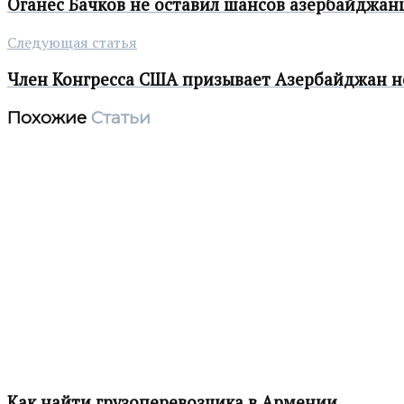
Оганес Бачков не оставил шансов азербайджан
Следующая статья
Член Конгресса США призывает Азербайджан н
Похожие
Статьи
Как найти грузоперевозчика в Армении