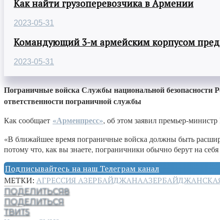
Как найти грузоперевозчика в Армении
2023-05-31
Командующий 3-м армейским корпусом предст
2023-05-31
Пограничные войска Службы национальной безопасности Р
ответственности пограничной службы
«Арменпресс»
Как сообщает
, об этом заявил премьер-министр
«В ближайшее время пограничные войска должны быть расшир
потому что, как вы знаете, пограничники обычно берут на себ
Подписывайтесь на наш Телеграм канал
МЕТКИ:
АГРЕССИЯ АЗЕРБАЙДЖАНА
АЗЕРБАЙДЖАНСКАЯ
ПОДЕЛИТЬСЯ
8
ПОДЕЛИТЬСЯ
ТВИТ
5