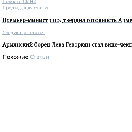
Новости СМИ2
Предыдущая статья
Премьер-министр подтвердил готовность Арме
Следующая статья
Армянский борец Лева Геворкян стал вице-че
Похожие
Статьи