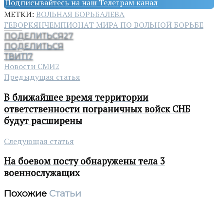
Подписывайтесь на наш Телеграм канал
МЕТКИ:
ВОЛЬНАЯ БОРЬБА
ЛЕВА
ГЕВОРКЯН
ЧЕМПИОНАТ МИРА ПО ВОЛЬНОЙ БОРЬБЕ
ПОДЕЛИТЬСЯ
27
ПОДЕЛИТЬСЯ
ТВИТ
17
Новости СМИ2
Предыдущая статья
В ближайшее время территории
ответственности пограничных войск СНБ
будут расширены
Следующая статья
На боевом посту обнаружены тела 3
военнослужащих
Похожие
Статьи