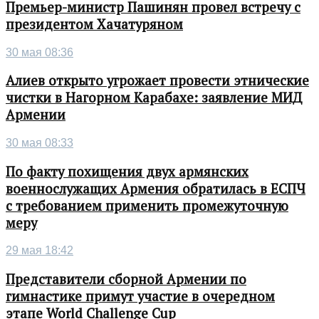
Премьер-министр Пашинян провел встречу с
президентом Хачатуряном
30 мая 08:36
Алиев открыто угрожает провести этнические
чистки в Нагорном Карабахе: заявление МИД
Армении
30 мая 08:33
По факту похищения двух армянских
военнослужащих Армения обратилась в ЕСПЧ
с требованием применить промежуточную
меру
29 мая 18:42
Представители сборной Армении по
гимнастике примут участие в очередном
этапе World Challenge Cup