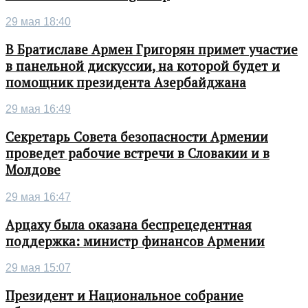
29 мая 18:40
В Братиславе Армен Григорян примет участие
в панельной дискуссии, на которой будет и
помощник президента Азербайджана
29 мая 16:49
Секретарь Совета безопасности Армении
проведет рабочие встречи в Словакии и в
Молдове
29 мая 16:47
Арцаху была оказана беспрецедентная
поддержка: министр финансов Армении
29 мая 15:07
Президент и Национальное собрание