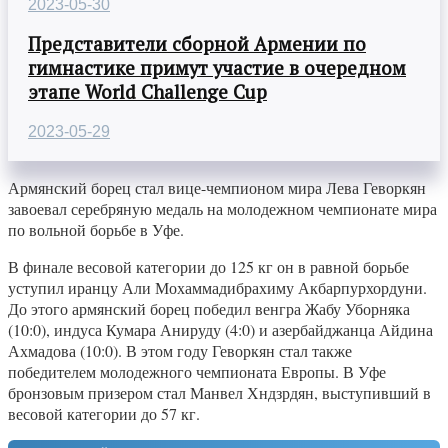
2023-05-30
Представители сборной Армении по
гимнастике примут участие в очередном
этапе World Challenge Cup
2023-05-29
Армянский борец стал вице-чемпионом мира Лева Геворкян
завоевал серебряную медаль на молодежном чемпионате мира
по вольной борьбе в Уфе.
В финале весовой категории до 125 кг он в равной борьбе
уступил иранцу Али Мохаммадибрахиму Акбарпурхордуни.
До этого армянский борец победил венгра Жабу Уборняка
(10:0), индуса Кумара Анируду (4:0) и азербайджанца Айдина
Ахмадова (10:0). В этом году Геворкян стал также
победителем молодежного чемпионата Европы. В Уфе
бронзовым призером стал Манвел Хндзрдян, выступивший в
весовой категории до 57 кг.