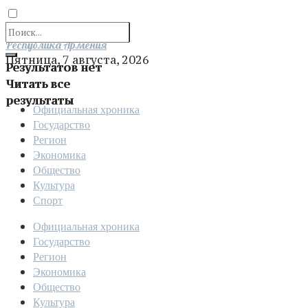
Отправить
Республика Армения
Пятница, 7 августа, 2026
Результатов нет
Читать все
результаты
Официальная хроника
Государство
Регион
Экономика
Общество
Культура
Спорт
Официальная хроника
Государство
Регион
Экономика
Общество
Культура