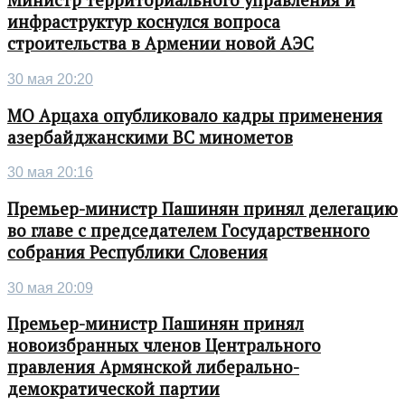
Министр территориального управления и
инфраструктур коснулся вопроса
строительства в Армении новой АЭС
30 мая 20:20
МО Арцаха опубликовало кадры применения
азербайджанскими ВС минометов
30 мая 20:16
Премьер-министр Пашинян принял делегацию
во главе с председателем Государственного
собрания Республики Словения
30 мая 20:09
Премьер-министр Пашинян принял
новоизбранных членов Центрального
правления Армянской либерально-
демократической партии