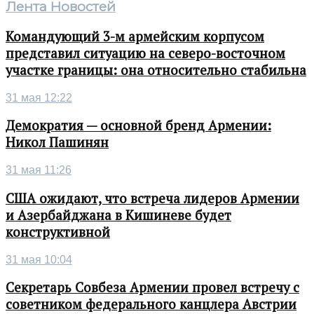
Лента Новостей
Командующий 3-м армейским корпусом
представил ситуацию на северо-восточном
участке границы: она относительно стабильна
31 мая 12:22
Демократия — основной бренд Армении:
Никол Пашинян
31 мая 11:26
США ожидают, что встреча лидеров Армении
и Азербайджана в Кишиневе будет
конструктивной
31 мая 10:04
Секретарь Совбеза Армении провел встречу с
советником федерального канцлера Австрии