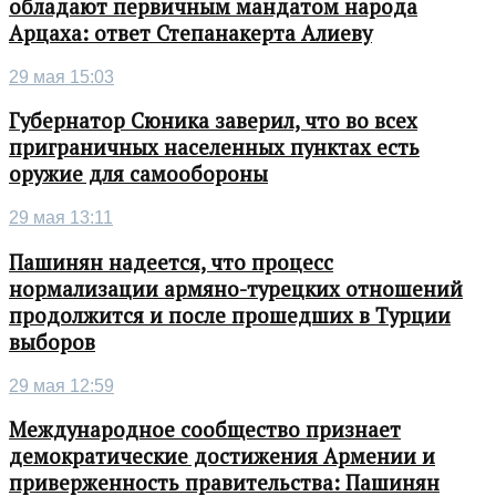
обладают первичным мандатом народа
Арцаха: ответ Степанакерта Алиеву
29 мая 15:03
Губернатор Сюника заверил, что во всех
приграничных населенных пунктах есть
оружие для самообороны
29 мая 13:11
Пашинян надеется, что процесс
нормализации армяно-турецких отношений
продолжится и после прошедших в Турции
выборов
29 мая 12:59
Международное сообщество признает
демократические достижения Армении и
приверженность правительства: Пашинян