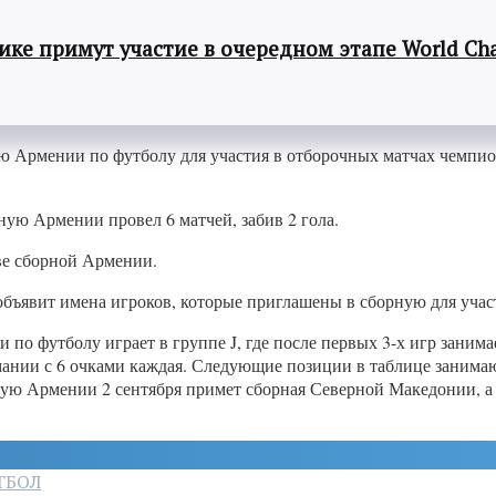
ке примут участие в очередном этапе World Cha
 Армении по футболу для участия в отборочных матчах чемпион
ную Армении провел 6 матчей, забив 2 гола.
ве сборной Армении.
бъявит имена игроков, которые приглашены в сборную для учас
о футболу играет в группе J, где после первых 3-х игр занима
мании с 6 очками каждая. Следующие позиции в таблице занима
ю Армении 2 сентября примет сборная Северной Македонии, а 5
ТБОЛ