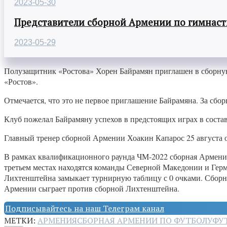
2023-05-30
Представители сборной Армении по гимнасти
2023-05-29
Полузащитник «Ростова» Хорен Байрамян приглашен в сборную
«Ростов».
Отмечается, что это не первое приглашение Байрамяна. За сбор
Клуб пожелал Байрамяну успехов в предстоящих играх в соста
Главный тренер сборной Армении Хоакин Капарос 25 августа о
В рамках квалификационного раунда ЧМ-2022 сборная Армении п
третьем местах находятся команды Северной Македонии и Гер
Лихтенштейна замыкает турнирную таблицу с 0 очками. Сборну
Армении сыграет против сборной Лихтенштейна.
Подписывайтесь на наш Телеграм канал
МЕТКИ:
АРМЕНИЯ
СБОРНАЯ АРМЕНИИ ПО ФУТБОЛУ
ФУ