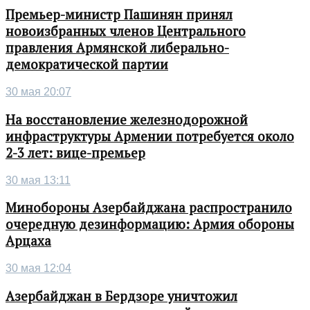
Премьер-министр Пашинян принял
новоизбранных членов Центрального
правления Армянской либерально-
демократической партии
30 мая 20:07
На восстановление железнодорожной
инфраструктуры Армении потребуется около
2-3 лет: вице-премьер
30 мая 13:11
Минобороны Азербайджана распространило
очередную дезинформацию: Армия обороны
Арцаха
30 мая 12:04
Азербайджан в Бердзоре уничтожил