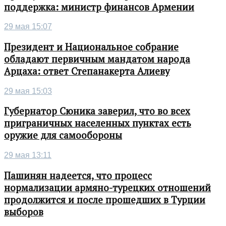
поддержка: министр финансов Армении
29 мая 15:07
Президент и Национальное собрание
обладают первичным мандатом народа
Арцаха: ответ Степанакерта Алиеву
29 мая 15:03
Губернатор Сюника заверил, что во всех
приграничных населенных пунктах есть
оружие для самообороны
29 мая 13:11
Пашинян надеется, что процесс
нормализации армяно-турецких отношений
продолжится и после прошедших в Турции
выборов