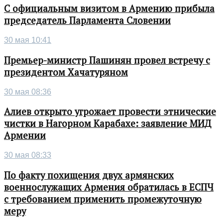
С официальным визитом в Армению прибыла
председатель Парламента Словении
30 мая 10:41
Премьер-министр Пашинян провел встречу с
президентом Хачатуряном
30 мая 08:36
Алиев открыто угрожает провести этнические
чистки в Нагорном Карабахе: заявление МИД
Армении
30 мая 08:33
По факту похищения двух армянских
военнослужащих Армения обратилась в ЕСПЧ
с требованием применить промежуточную
меру