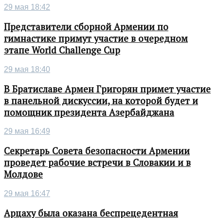
29 мая 18:42
Представители сборной Армении по
гимнастике примут участие в очередном
этапе World Challenge Cup
29 мая 18:40
В Братиславе Армен Григорян примет участие
в панельной дискуссии, на которой будет и
помощник президента Азербайджана
29 мая 16:49
Секретарь Совета безопасности Армении
проведет рабочие встречи в Словакии и в
Молдове
29 мая 16:47
Арцаху была оказана беспрецедентная