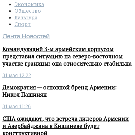
Экономика
Общество
Культура
Спорт
Лента Новостей
Командующий 3-м армейским корпусом
представил ситуацию на северо-восточном
участке границы: она относительно стабильна
31 мая 12:22
Демократия — основной бренд Армении:
Никол Пашинян
31 мая 11:26
США ожидают, что встреча лидеров Армении
и Азербайджана в Кишиневе будет
конструктивной