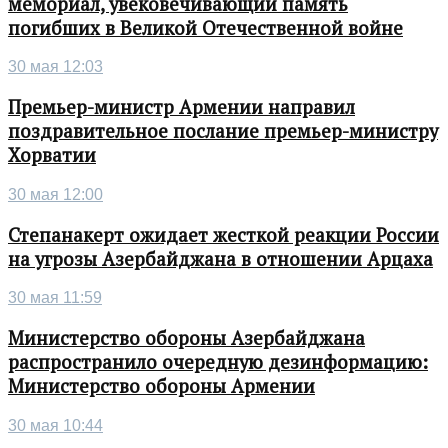
мемориал, увековечивающий память
погибших в Великой Отечественной войне
30 мая 12:03
Премьер-министр Армении направил
поздравительное послание премьер-министру
Хорватии
30 мая 12:00
Степанакерт ожидает жесткой реакции России
на угрозы Азербайджана в отношении Арцаха
30 мая 11:59
Министерство обороны Азербайджана
распространило очередную дезинформацию:
Министерство обороны Армении
30 мая 10:44