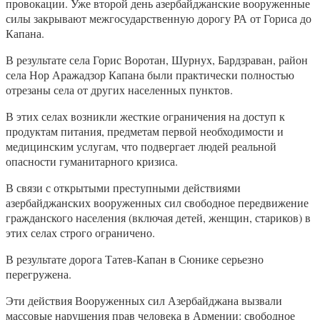
провокации. Уже второй день азербайджанские вооруженные
силы закрывают межгосударственную дорогу РА от Гориса до
Капана.
В результате села Горис Воротан, Шурнух, Бардзраван, район
села Нор Аражадзор Капана были практически полностью
отрезаны села от других населенных пунктов.
В этих селах возникли жесткие ограничения на доступ к
продуктам питания, предметам первой необходимости и
медицинским услугам, что подвергает людей реальной
опасности гуманитарного кризиса.
В связи с открытыми преступными действиями
азербайджанских вооруженных сил свободное передвижение
гражданского населения (включая детей, женщин, стариков) в
этих селах строго ограничено.
В результате дорога Татев-Капан в Сюнике серьезно
перегружена.
Эти действия Вооруженных сил Азербайджана вызвали
массовые нарушения прав человека в Армении: свободное