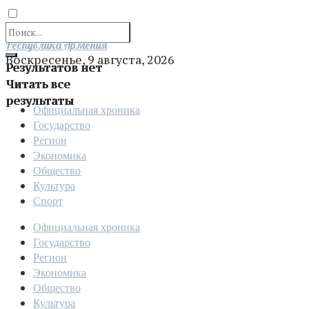
Отправить
Республика Армения
Воскресенье, 9 августа, 2026
Результатов нет
Читать все
результаты
Официальная хроника
Государство
Регион
Экономика
Общество
Культура
Спорт
Официальная хроника
Государство
Регион
Экономика
Общество
Культура