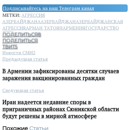
Подписывайтесь на наш Телеграм канал
МЕТКИ:
АГРЕССИЯ
АЗЕРБАЙДЖАНА
АЗЕРБАЙДЖАН
АЗЕРБАЙДЖАНСКАЯ
АГРЕССИЯ
АРМАН ТАТОЯН
АРМЕНИЯ
ГОСУДАРСТВО
ПОДЕЛИТЬСЯ
8
ПОДЕЛИТЬСЯ
ТВИТ
5
Новости СМИ2
Предыдущая статья
В Армении зафиксированы десятки случаев
заражения вакцинированных граждан
Следующая статья
Иран надеется недавние споры в
приграничных районах Сюникской области
будут решены в мирной атмосфере
Похожие
Статьи