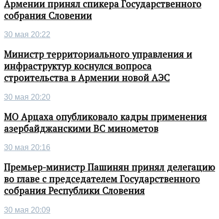
Армении принял спикера Государственного
собрания Словении
30 мая 20:22
Министр территориального управления и
инфраструктур коснулся вопроса
строительства в Армении новой АЭС
30 мая 20:20
МО Арцаха опубликовало кадры применения
азербайджанскими ВС минометов
30 мая 20:16
Премьер-министр Пашинян принял делегацию
во главе с председателем Государственного
собрания Республики Словения
30 мая 20:09