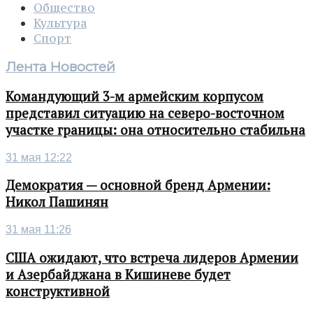
Общество
Культура
Спорт
Лента Новостей
Командующий 3-м армейским корпусом
представил ситуацию на северо-восточном
участке границы: она относительно стабильна
31 мая 12:22
Демократия — основной бренд Армении:
Никол Пашинян
31 мая 11:26
США ожидают, что встреча лидеров Армении
и Азербайджана в Кишиневе будет
конструктивной