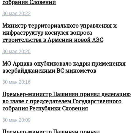
собрания Словении
30 мая 20:22
Министр территориального управления и
инфраструктур коснулся вопроса
строительства в Армении новой АЭС
30 мая 20:20
МО Арцаха опубликовало кадры применения
азербайджанскими ВС минометов
30 мая 20:16
Премьер-министр Пашинян принял делегацию
во главе с председателем Государственного
собрания Республики Словения
30 мая 20:09
Премьер-министр Пашинян принял