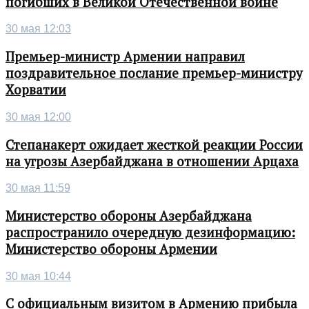
погибших в Великой Отечественной войне
30 мая 12:03
Премьер-министр Армении направил
поздравительное послание премьер-министру
Хорватии
30 мая 12:00
Степанакерт ожидает жесткой реакции России
на угрозы Азербайджана в отношении Арцаха
30 мая 11:59
Министерство обороны Азербайджана
распространило очередную дезинформацию:
Министерство обороны Армении
30 мая 10:44
С официальным визитом в Армению прибыла