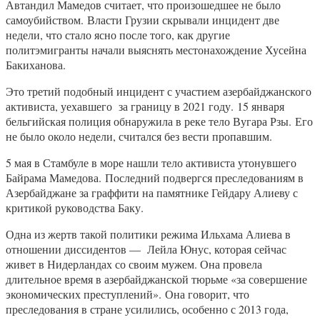
Автандил Мамедов считает, что произошедшее не было
самоубийством. Власти Грузии скрывали инцидент две
недели, что стало ясно после того, как другие
политэмигранты начали выяснять местонахождение Хусейна
Бакиханова.
Это третий подобный инцидент с участием азербайджанского
активиста, уехавшего за границу в 2021 году. 15 января
бельгийская полиция обнаружила в реке тело Вугара Рзы. Его
не было около недели, считался без вести пропавшим.
5 мая в Стамбуле в море нашли тело активиста утонувшего
Байрама Мамедова. Последний подвергся преследованиям в
Азербайджане за граффити на памятнике Гейдару Алиеву с
критикой руководства Баку.
Одна из жертв такой политики режима Ильхама Алиева в
отношении диссидентов — Лейла Юнус, которая сейчас
живет в Нидерландах со своим мужем. Она провела
длительное время в азербайджанской тюрьме «за совершение
экономических преступлений». Она говорит, что
преследования в стране усилились, особенно с 2013 года,