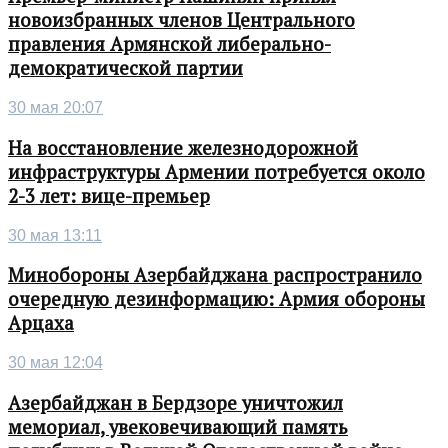
новоизбранных членов Центрального
правления Армянской либерально-
демократической партии
30 мая 20:07
На восстановление железнодорожной
инфраструктуры Армении потребуется около
2-3 лет: вице-премьер
30 мая 13:11
Минобороны Азербайджана распространило
очередную дезинформацию: Армия обороны
Арцаха
30 мая 12:04
Азербайджан в Бердзоре уничтожил
мемориал, увековечивающий память