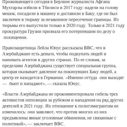
Проживающего сегодня в Берлине журналиста Афгана
Мухтарлы избили в Тбилиси в 2017 году: надели на голову
мешок, посадили в машину и доставили в Баку, где он был
заключен в тюрьму за незаконное пересечение границы. Из
тюрьмы его выпустили только в 2020 году. Только в 2021 году
прокуратура Грузии признала его потерпевшим по делу о
похищении.
Правозащитница Лейла Юнус рассказала BBC, что в
Азербайджане есть деньги, чтобы подкупать людей и
нанимать агентов в других странах. По ее словам, за
пределами Азербайджана существует специальная группа,
которая оказывает давление на покинувших Баку людей, а
центр ее находится в Германии. «Именно оттуда они выходят
— бьют и нападают», — сказала Юнус.
«Власти Азербайджана не прокомментировали гибель трех
активистов оппозиции за рубежом и нападения на ряд других
деятелей в 2021 году. Их отношение к политэмигрантам не
изменилось: они заявляют, что против многих из них
предъявлены явные уголовные обвинения, не связанные с
политикой», — заключает BBC.