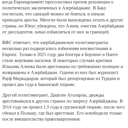
когда Европарламент проголосовал против резолюции о
политических заключенных в Азербайджане. В Баку
посчитали, что санкций можно не бояться, и начали
проводить аресты. Многие были вынуждены уехать в другие
страны, но Юнус убеждена, что Алиев, очистив Азербайджан
от диссидентов, начал избавляться от них за границей.
BBC отмечает, что азербайджанские политэмигранты
несколько раз подвергались избиениям неизвестными в
Европе. Только в 2021 году два блогера в Берлине и Нанте
стали жертвами насилия. В некоторых случаях критики
Ильхама Алиева были арестованы по требованию полиции и
возвращены в Азербайджан. Одним из них был журналист
Рауф Миркадыров, который был депортирован из Турции и
провел два года в бакинской тюрьме.
Другой политэмигрант, Дашгин Агаларлы, дважды
арестовывался в других странах по запросу Азербайджана. В
2014 году он провел 1,5 года в грузинской тюрьме, после чего
сбежал в Польшу, где был арестован. Его освободили только
после вмешательства правозащитников.