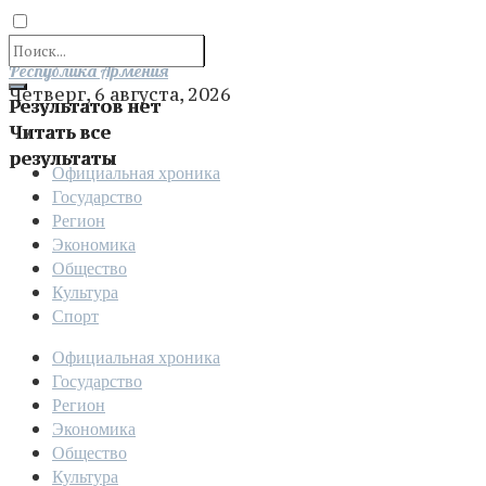
Отправить
Республика Армения
Четверг, 6 августа, 2026
Результатов нет
Читать все
результаты
Официальная хроника
Государство
Регион
Экономика
Общество
Культура
Спорт
Официальная хроника
Государство
Регион
Экономика
Общество
Культура