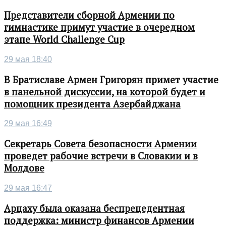
Представители сборной Армении по
гимнастике примут участие в очередном
этапе World Challenge Cup
29 мая 18:40
В Братиславе Армен Григорян примет участие
в панельной дискуссии, на которой будет и
помощник президента Азербайджана
29 мая 16:49
Секретарь Совета безопасности Армении
проведет рабочие встречи в Словакии и в
Молдове
29 мая 16:47
Арцаху была оказана беспрецедентная
поддержка: министр финансов Армении