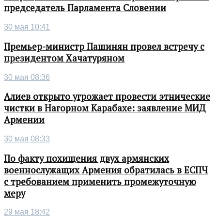
председатель Парламента Словении
30 мая 10:41
Премьер-министр Пашинян провел встречу с
президентом Хачатуряном
30 мая 08:36
Алиев открыто угрожает провести этнические
чистки в Нагорном Карабахе: заявление МИД
Армении
30 мая 08:33
По факту похищения двух армянских
военнослужащих Армения обратилась в ЕСПЧ
с требованием применить промежуточную
меру
29 мая 18:42