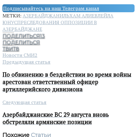
Подписывайтесь на наш Телеграм канал
МЕТКИ:
АЗЕРБАЙДЖАН
ИЛЬХАМ АЛИЕВ
ЛЕЙЛА
ЮНУС
ПРЕСЛЕДОВАНИЯ ОППОЗИЦИИ В
АЗЕРБАЙДЖАНЕ
ПОДЕЛИТЬСЯ
13
ПОДЕЛИТЬСЯ
ТВИТ
8
Новости СМИ2
Предыдущая статья
По обвинению в бездействии во время войны
арестован ответственный офицер
артиллерийского дивизиона
Следующая статья
Азербайджанские ВС 29 августа вновь
обстреляли армянские позиции
Похожие
Статьи