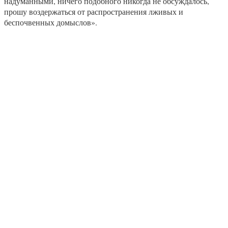
надуманными, ничего подобного никогда не обсуждалось,
прошу воздержаться от распространения лживых и
беспочвенных домыслов».