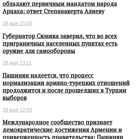
обладают первичным мандатом народа
Арцаха: ответ Степанакерта Алиеву
29 мая 15:03
Губернатор Сюника заверил, что во всех
приграничных населенных пунктах есть
оружие для самообороны
29 мая 13:11
Пашинян надеется, что процесс
нормализации армяно-турецких отношений
продолжится и после прошедших в Турции
выборов
29 мая 12:59
Международное сообщество признает
демократические достижения Армении и
приверженность правительства: Пашинян