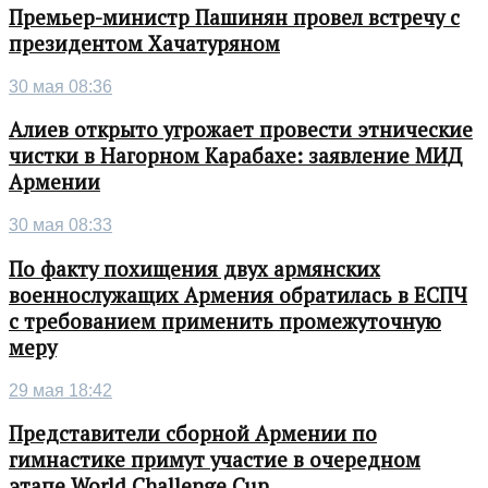
Премьер-министр Пашинян провел встречу с
президентом Хачатуряном
30 мая 08:36
Алиев открыто угрожает провести этнические
чистки в Нагорном Карабахе: заявление МИД
Армении
30 мая 08:33
По факту похищения двух армянских
военнослужащих Армения обратилась в ЕСПЧ
с требованием применить промежуточную
меру
29 мая 18:42
Представители сборной Армении по
гимнастике примут участие в очередном
этапе World Challenge Cup