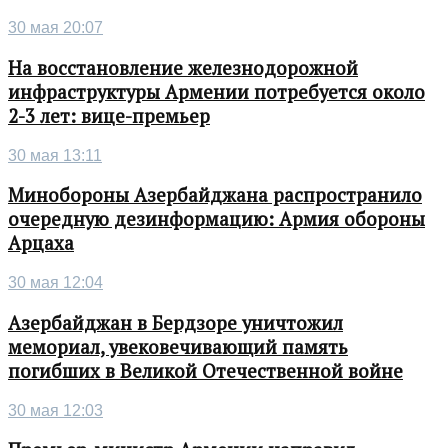
30 мая 20:07
На восстановление железнодорожной
инфраструктуры Армении потребуется около
2-3 лет: вице-премьер
30 мая 13:11
Минобороны Азербайджана распространило
очередную дезинформацию: Армия обороны
Арцаха
30 мая 12:04
Азербайджан в Бердзоре уничтожил
мемориал, увековечивающий память
погибших в Великой Отечественной войне
30 мая 12:03