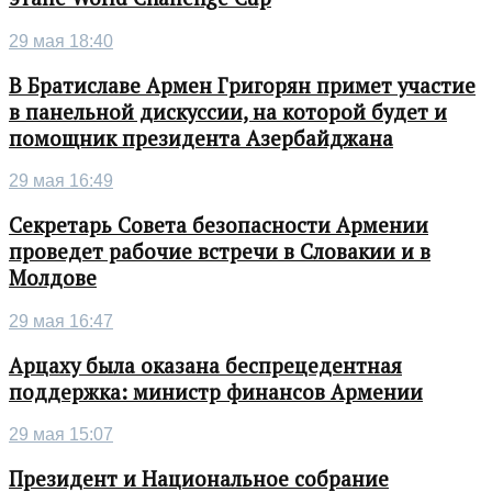
29 мая 18:40
В Братиславе Армен Григорян примет участие
в панельной дискуссии, на которой будет и
помощник президента Азербайджана
29 мая 16:49
Секретарь Совета безопасности Армении
проведет рабочие встречи в Словакии и в
Молдове
29 мая 16:47
Арцаху была оказана беспрецедентная
поддержка: министр финансов Армении
29 мая 15:07
Президент и Национальное собрание