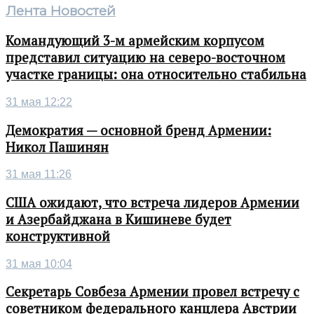
Лента Новостей
Командующий 3-м армейским корпусом
представил ситуацию на северо-восточном
участке границы: она относительно стабильна
31 мая 12:22
Демократия — основной бренд Армении:
Никол Пашинян
31 мая 11:26
США ожидают, что встреча лидеров Армении
и Азербайджана в Кишиневе будет
конструктивной
31 мая 10:04
Секретарь Совбеза Армении провел встречу с
советником федерального канцлера Австрии