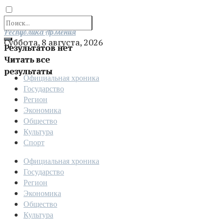
Отправить
Республика Армения
Суббота, 8 августа, 2026
Результатов нет
Читать все
результаты
Официальная хроника
Государство
Регион
Экономика
Общество
Культура
Спорт
Официальная хроника
Государство
Регион
Экономика
Общество
Культура