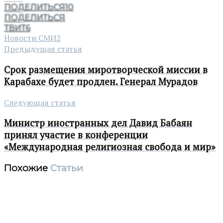
ПОДЕЛИТЬСЯ
10
ПОДЕЛИТЬСЯ
ТВИТ
6
Новости СМИ2
Предыдущая статья
Срок размещения миротворческой миссии в
Карабахе будет продлен. Генерал Мурадов
Следующая статья
Министр иностранных дел Давид Бабаян
принял участие в конференции
«Международная религиозная свобода и мир»
Похожие
Статьи