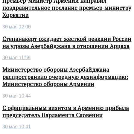
Премьер-министр Армении направил
поздравительное послание премьер-министру
Хорватии
30 мая 12:00
Степанакерт ожидает жесткой реакции России
на угрозы Азербайджана в отношении Арцаха
30 мая 11:59
Министерство обороны Азербайджана
распространило очередную дезинформацию:
Министерство обороны Армении
30 мая 10:44
С официальным визитом в Армению прибыла
председатель Парламента Словении
30 мая 10:41