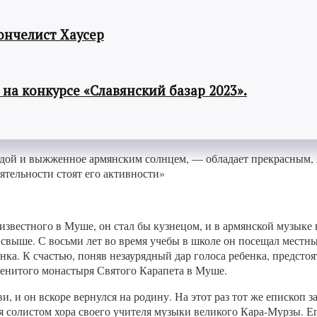
ончелист Хаусер
а конкурсе «Славянский базар 2023».
дой и выжженное армянским солнцем, — обладает прекрасным, 
еятельности стоят его активности»
 известного в Муше, он стал бы кузнецом, и в армянской музык
 свыше. С восьми лет во время учебы в школе он посещал местн
бенка. К счастью, поняв незаурядный дар голоса ребенка, предс
менитого монастыря Святого Карапета в Муше.
 и он вскоре вернулся на родину. На этот раз тот же епископ з
я солистом хора своего учителя музыки великого Кара-Мурзы. Е