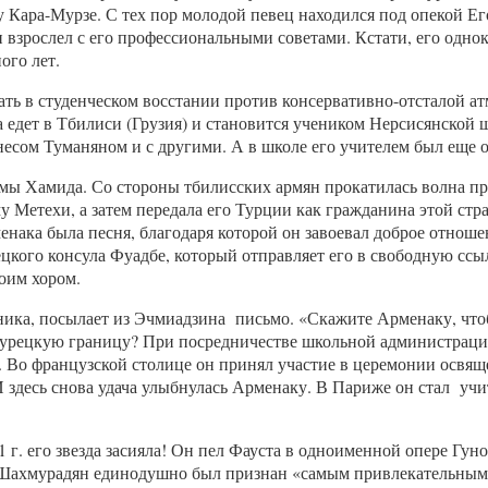
Кара-Мурзе. С тех пор молодой певец находился под опекой Ег
 взрослел с его профессиональными советами. Кстати, его одн
ого лет.
ать в студенческом восстании против консервативно-отсталой ат
едет в Тбилиси (Грузия) и становится учеником Нерсисянской 
есом Туманяном и с другими. А в школе его учителем был еще
мы Хамида. Со стороны тбилисских армян прокатилась волна про
му Метехи, а затем передала его Турции как гражданина этой ст
нака была песня, благодаря которой он завоевал доброе отноше
ецкого консула Фуадбе, который отправляет его в свободную ссы
воим хором.
ника, посылает из Эчмиадзина письмо. «Скажите Арменаку, чтоб
 турецкую границу? При посредничестве школьной администраци
. Во французской столице он принял участие в церемонии освящ
 здесь снова удача улыбнулась Арменаку. В Париже он стал уч
 г. его звезда засияла! Он пел Фауста в одноименной опере Гу
а. Шахмурадян единодушно был признан «самым привлекательным