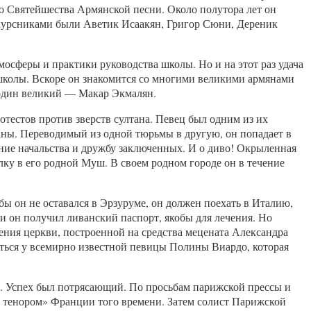
о Святейшества Армянской песни. Около полутора лет он
окурсниками были Аветик Исаакян, Григор Сюни, Дереник
мосферы и практики руководства школы. Но и на этот раз удача
школы. Вскоре он знакомится со многими великими армянами
 один великий — Макар Экмалян.
тестов против зверств султана. Певец был одним из их
раны. Переводимый из одной тюрьмы в другую, он попадает в
ние начальства и дружбу заключенных. И о диво! Окрыленная
лку в его родной Муш. В своем родном городе он в течение
ы он не оставался в Эрзуруме, он должен поехать в Италию,
и он получил ливанский паспорт, якобы для лечения. Но
ения церкви, построенной на средства мецената Александра
иться у всемирно известной певицы Полины Виардо, которая
но. Успех был потрясающий. По просьбам парижской прессы и
 тенором» Франции того времени. Затем солист Парижской