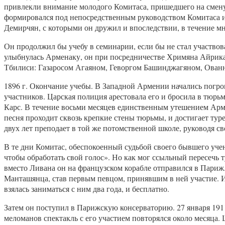
привлекли внимание молодого Комитаса, пришедшего на смену 
формировался под непосредственным руководством Комитаса и
Демирчян, с которыми он дружил и впоследствии, в течение мн
Он продолжил бы учебу в семинарии, если бы не стал участвов
улыбнулась Арменаку, он при посредничестве Хримяна Айрика 
Тбилиси: Газаросом Агаяном, Геворгом Башинджагяном, Ованн
1896 г. Окончание учебы. В Западной Армении начались погро
участников. Царская полиция арестовала его и бросила в тюрь
Карс. В течение восьми месяцев единственным утешением Арме
песня проходит сквозь крепкие стены тюрьмы, и достигает тур
двух лет преподает в той же потомственной школе, руководя с
В те дни Комитас, обеспокоенный судьбой своего бывшего уче
чтобы обработать свой голос». Но как мог ссыльный пересечь
вместо Ливана он на французском корабле отправился в Париж
Манташянца, став первым певцом, принявшим в ней участие. И
взялась заниматься с ним два года, и бесплатно.
Затем он поступил в Парижскую консерваторию. 27 января 1911
меломанов спектакль с его участием повторялся около месяц