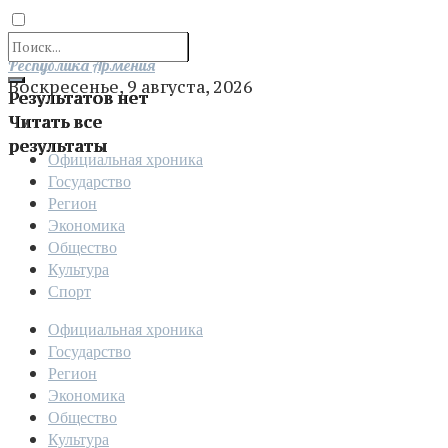
Отправить
Республика Армения
Воскресенье, 9 августа, 2026
Результатов нет
Читать все
результаты
Официальная хроника
Государство
Регион
Экономика
Общество
Культура
Спорт
Официальная хроника
Государство
Регион
Экономика
Общество
Культура