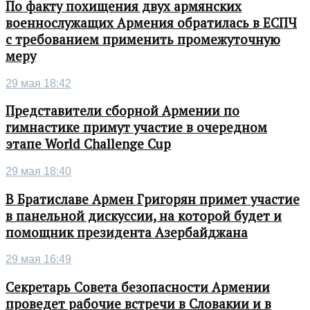
По факту похищения двух армянских
военнослужащих Армения обратилась в ЕСПЧ
с требованием применить промежуточную
меру
29 мая 18:42
Представители сборной Армении по
гимнастике примут участие в очередном
этапе World Challenge Cup
29 мая 18:40
В Братиславе Армен Григорян примет участие
в панельной дискуссии, на которой будет и
помощник президента Азербайджана
29 мая 16:49
Секретарь Совета безопасности Армении
проведет рабочие встречи в Словакии и в