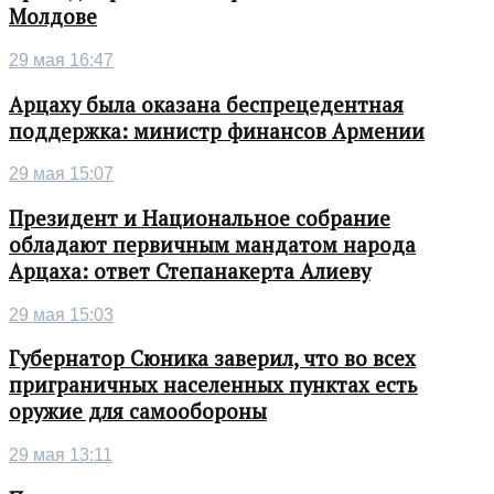
Молдове
29 мая 16:47
Арцаху была оказана беспрецедентная
поддержка: министр финансов Армении
29 мая 15:07
Президент и Национальное собрание
обладают первичным мандатом народа
Арцаха: ответ Степанакерта Алиеву
29 мая 15:03
Губернатор Сюника заверил, что во всех
приграничных населенных пунктах есть
оружие для самообороны
29 мая 13:11