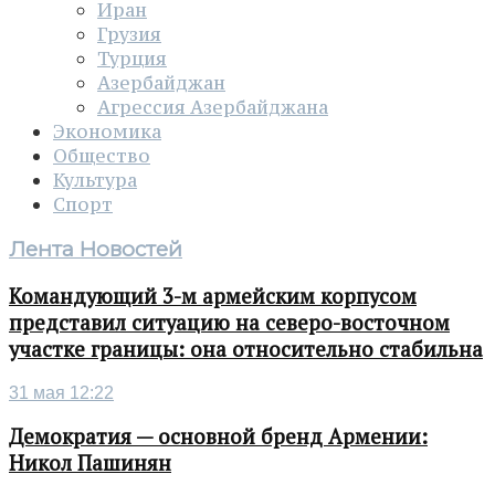
Иран
Грузия
Турция
Азербайджан
Агрессия Азербайджана
Экономика
Общество
Культура
Спорт
Лента Новостей
Командующий 3-м армейским корпусом
представил ситуацию на северо-восточном
участке границы: она относительно стабильна
31 мая 12:22
Демократия — основной бренд Армении:
Никол Пашинян