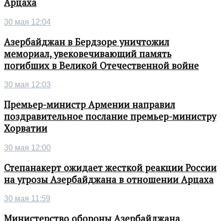
Арцаха
30 мая 12:04
Азербайджан в Бердзоре уничтожил
мемориал, увековечивающий память
погибших в Великой Отечественной войне
30 мая 12:03
Премьер-министр Армении направил
поздравительное послание премьер-министру
Хорватии
30 мая 12:00
Степанакерт ожидает жесткой реакции России
на угрозы Азербайджана в отношении Арцаха
30 мая 11:59
Министерство обороны Азербайджана