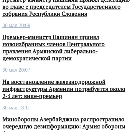
во главе с председателем Государственного
собрания Республики Словения
30 мая 20:09
Премьер-министр Пашинян принял
новоизбранных членов Центрального
правления Армянской либерально-
демократической партии
30 мая 20:07
На восстановление железнодорожной
инфраструктуры Армении потребуется около
2-3 лет: вице-премьер
30 мая 13:11
Минобороны Азербайджана распространило
очередную дезинформацию: Армия обороны