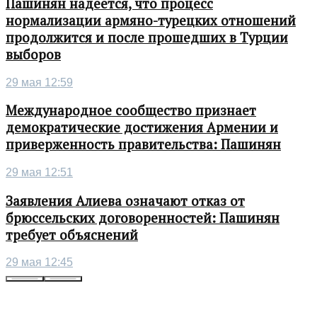
Пашинян надеется, что процесс
нормализации армяно-турецких отношений
продолжится и после прошедших в Турции
выборов
29 мая 12:59
Международное сообщество признает
демократические достижения Армении и
приверженность правительства: Пашинян
29 мая 12:51
Заявления Алиева означают отказ от
брюссельских договоренностей: Пашинян
требует объяснений
29 мая 12:45