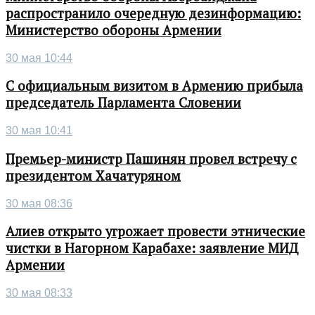
распространило очередную дезинформацию:
Министерство обороны Армении
30 мая 10:44
С официальным визитом в Армению прибыла
председатель Парламента Словении
30 мая 10:41
Премьер-министр Пашинян провел встречу с
президентом Хачатуряном
30 мая 08:36
Алиев открыто угрожает провести этнические
чистки в Нагорном Карабахе: заявление МИД
Армении
30 мая 08:33