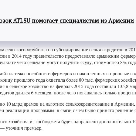
озок ATI.SU помогает специалистам из Армении
ельского хозяйства на субсидирование сельхозкредитов в 2015 
сли в 2014 году правительство предоставляло армянским фермер
зультате чего сельчане могут получить ссуду, стоимостью 8% год
кой платежеспособности фермеров и накопленных в прошлые год
 к концу прошлого года охватила более 80 тыс. фермерских хозяй
я в сельское хозяйство на февраль 2015 года составили 135,8 м
едитов длился 6 месяцев, после чего погашались только процен
ьно 10 млрд драмов на льготное сельхозкредитование в Армении
шей реализации программы, в связи с чем было принято решение
кого хозяйства из госбюджета будет направлено дополнительно 10
, — уточнил премьер.