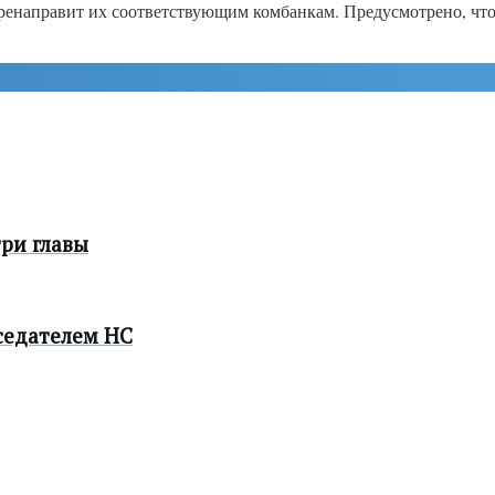
ренаправит их соответствующим комбанкам. Предусмотрено, что 
ри главы
седателем НС