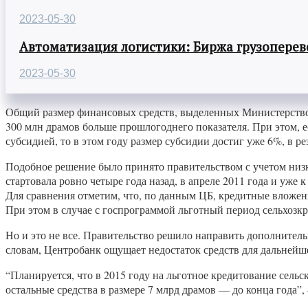
2023-05-30
Автоматизация логистики: Биржа грузоперев
2023-05-30
Общий размер финансовых средств, выделенных Министерством с
300 млн драмов больше прошлогоднего показателя. При этом, е
субсидией, то в этом году размер субсидии достиг уже 6%, в ре
Подобное решение было принято правительством с учетом низ
стартовала ровно четыре года назад, в апреле 2011 года и уже
Для сравнения отметим, что, по данным ЦБ, кредитные вложени
При этом в случае с госпрограммой льготный период сельхозкр
Но и это не все. Правительство решило направить дополнител
словам, Центробанк ощущает недостаток средств для дальней
“Планируется, что в 2015 году на льготное кредитование сельс
остальные средства в размере 7 млрд драмов — до конца года”