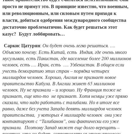
просто не примут это. В принципе известно, что военным,
или революционным, или силовым путем приходя к
власти, добиться одобрения международного сообщества
достаточно проблематично. Как будет решаться этот
казус? Будут лоббировать…
Саркис Цатурян
:
Он будет очень легко решаться. ….
Объясню почему. Есть Китай, есть Индия, где очень много
мусульман, есть Пакистан, где население более 200 миллионов
человек, есть …. Иран, есть …. Узбекистан. В общем если
учесть демогратию этих стран – порядка четырех
миллиардов человек. Хорошо, Англия не признает новое
правительство Кабула. В Англии живет 65 миллионов
человек. Ну не признали – и хорошо. Ну Франция тоже не
признает, еще кто-то не признает. Хотя немцы уже прямо
сказали, что надо работать с талибами. Но в итоге все
равно, даже без учета Запада девять миллиардов человек
правительства, у которых 4 миллиарда человек они уже
контактируют с “Талибаном”, они фактически его уже
признали. Поэтому Запад может еще долго верещать –
понятно, что он будет сопротивляться этому процессу.