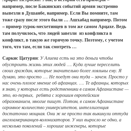
например, после Бакинских событий армян экстренно
вывезли в Душанбе, например. Если Вы помните, там
тоже сразу после этого были … Ашхабад например. Потом
– пример турок-месхетинцев в том же самом Арцахе. Ведь
там получилось, что людей завезли из конфликта в
конфликт, в такую же горячую точку. Поэтому, с учетом
того, что там, если так смотреть …
Саркис Цатурян
:
У Алиева есть на это деньги чтобы
обустроить жизнь этих людей …. Куда лучше переселить
своих граждан, которые значительно более лояльны ему. Я
думаю, это просто …. Не поедут они туда – зачем. Просто у
нас очень плохое мнение об афганцах. …. Те афганцы, которых
я знаю, у которых есть родственники в самом Афганистане —
это, во-первых, ребята с хорошим европейским
образованием, многие пишут. Потом, в самом Афганистане
огромное количество университетов, интеллигенция
достаточно мощная. Они ж не просто так выкинули оттуда
англоамериканцев-колонизаторов. У них выросло не одно, а
несколько поколений – хорошие инженеры, которые