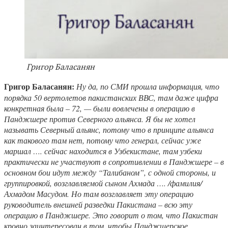
Григор Баласанян
Григор Баласанян:
Ну да, по СМИ прошла информация, что
порядка 50 вертолетов пакистанских ВВС, там даже цифра
конкретная была – 72, — были вовлечены в операцию в
Панджшере против Северного альянса. Я бы не хотел
называть Северный альянс, потому что в принципе альянса
как такового там нет, потому что генерал, сейчас уже
маршал …. сейчас находится в Узбекистане, там узбеки
практически не участвуют в сопротивлении в Панджшере – в
основном бои идут между “Талибаном”, с одной стороны, и
группировкой, возглавляемой сыном Ахмада …. /фамилия/
Ахмадом Масудом. Но там возглавляет эту операцию
руководитель внешней разведки Пакистана – всю эту
операцию в Панджшере. Это говорит о том, что Пакистан
кровно заинтересован в том, чтобы Панджшерское