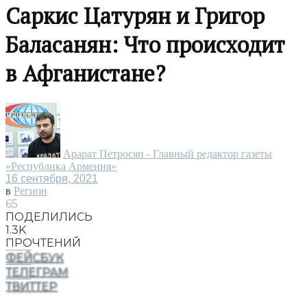
Саркис Цатурян и Григор
Баласанян: Что происходит
в Афганистане?
Арарат Петросян - Главный редактор газеты
«Республика Армения»
16 сентября, 2021
в
Регион
65
ПОДЕЛИЛИСЬ
1.3K
ПРОЧТЕНИЙ
ФЕЙСБУК
ТЕЛЕГРАМ
ТВИТТЕР