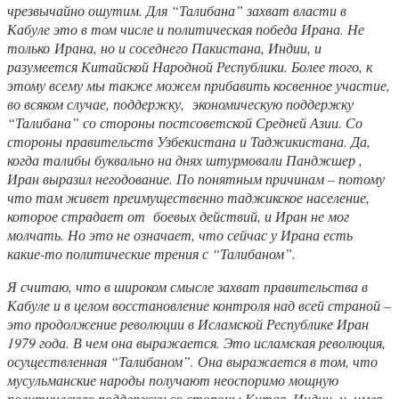
чрезвычайно ошутим. Для “Талибана” захват власти в
Кабуле это в том числе и политическая победа Ирана. Не
только Ирана, но и соседнего Пакистана, Индии, и
разумеется Китайской Народной Республики. Более того, к
этому всему мы также можем прибавить косвенное участие,
во всяком случае, поддержку, экономическую поддержку
“Талибана” со стороны постсоветской Средней Азии. Со
стороны правительств Узбекистана и Таджикистана. Да,
когда талибы буквально на днях штурмовали Панджшер ,
Иран выразил негодование. По понятным причинам – потому
что там живет преимущественно таджикское население,
которое страдает от боевых действий, и Иран не мог
молчать. Но это не означает, что сейчас у Ирана есть
какие-то политические трения с “Талибаном”.
Я считаю, что в широком смысле захват правительства в
Кабуле и в целом восстановление контроля над всей страной –
это продолжение революции в Исламской Республике Иран
1979 года. В чем она выражается. Это исламская революция,
осуществленная “Талибаном”. Она выражается в том, что
мусульманские народы получают неоспоримо мощную
политическую поддержку со стороны Китая, Индии, и, имея