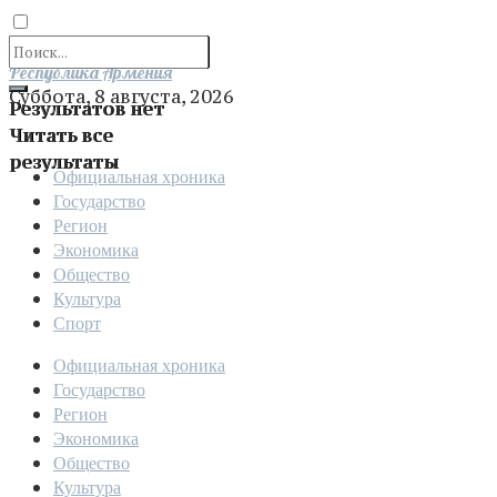
Отправить
Республика Армения
Суббота, 8 августа, 2026
Результатов нет
Читать все
результаты
Официальная хроника
Государство
Регион
Экономика
Общество
Культура
Спорт
Официальная хроника
Государство
Регион
Экономика
Общество
Культура