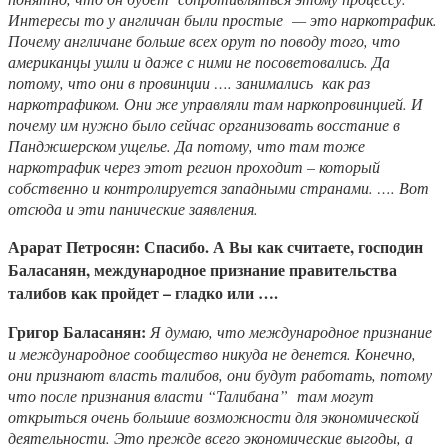
Интересы то у англичан были простые — это наркотрафик.
Почему англичане больше всех орут по поводу того, что
американцы ушли и даже с ними не посоветовались. Да
потому, что они в провинции …. занимались как раз
наркотрафиком. Они же управляли там наркопровинцией. И
почему им нужно было сейчас организовать восстание в
Панджшерском ущелье. Да потому, что там тоже
наркотрафик через этот регион проходит – который
собственно и контролируется западными странами. …. Вот
отсюда и эти панические заявления.
Арарат Петросян: Спасибо. А Вы как считаете, господин
Баласанян, международное признание правительства
талибов как пройдет – гладко или ….
Григор Баласанян:
Я думаю, что международное признание
и международное сообщество никуда не денется. Конечно,
они признают власть талибов, они будут работать, потому
что после признания власти “Талибана” там могут
открыться очень большие возможности для экономической
деятельности. Это прежде всего экономические выгоды, а