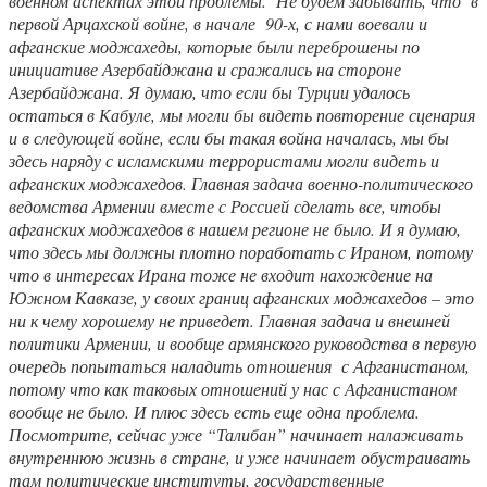
военном аспектах этой проблемы. Не будем забывать, что в
первой Арцахской войне, в начале 90-х, с нами воевали и
афганские моджахеды, которые были переброшены по
инициативе Азербайджана и сражались на стороне
Азербайджана. Я думаю, что если бы Турции удалось
остаться в Кабуле, мы могли бы видеть повторение сценария
и в следующей войне, если бы такая война началась, мы бы
здесь наряду с исламскими террористами могли видеть и
афганских моджахедов. Главная задача военно-политического
ведомства Армении вместе с Россией сделать все, чтобы
афганских моджахедов в нашем регионе не было. И я думаю,
что здесь мы должны плотно поработать с Ираном, потому
что в интересах Ирана тоже не входит нахождение на
Южном Кавказе, у своих границ афганских моджахедов – это
ни к чему хорошему не приведет. Главная задача и внешней
политики Армении, и вообще армянского руководства в первую
очередь попытаться наладить отношения с Афганистаном,
потому что как таковых отношений у нас с Афганистаном
вообще не было. И плюс здесь есть еще одна проблема.
Посмотрите, сейчас уже “Талибан” начинает налаживать
внутреннюю жизнь в стране, и уже начинает обустраивать
там политические институты, государственные