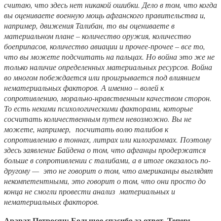
считаю, что здесь нет никакой ошибки. Дело в том, что когда
вы оцениваете военную мощь афганского правительства и,
например, движения Талибан, то вы оцениваете в
материальном плане – количество оружия, количество
боеприпасов, количество авиации и прочее-прочее – все то,
что вы можете подсчитать на пальцах. Но война это же не
только наличие определенных материальных ресурсов. Война
во многом побеждается или проигрывается под влиянием
нематериальных факторов. А именно – волей к
сопротивлению, морально-нравственным качеством сторон.
То есть некими психологическими факторами, которые
сосчитать количественным путем невозможно. Вы не
можете, например, посчитать волю талибов к
сопротивлению в тоннах, литрах или килограммах. Поэтому
здесь заявление Байдена о том, что афганцы продержатся
больше в сопротивлении с талибами, а в итоге оказалось по-
другому — это не говорит о том, что американцы выглядят
некомпетентными, это говорит о том, что они просто до
конца не смогли провести анализ материальных и
нематериальных факторов.
Арарат Петросян: Большое спасибо за ответ. Теперь