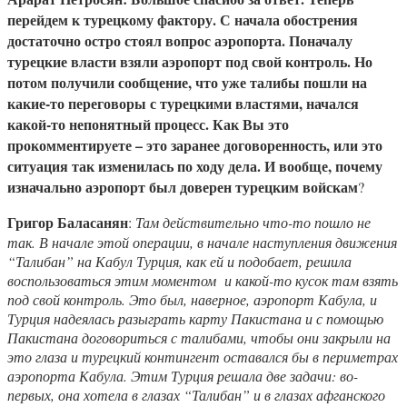
перейдем к турецкому фактору. С начала обострения
достаточно остро стоял вопрос аэропорта. Поначалу
турецкие власти взяли аэропорт под свой контроль. Но
потом получили сообщение, что уже талибы пошли на
какие-то переговоры с турецкими властями, начался
какой-то непонятный процесс. Как Вы это
прокомментируете – это заранее договоренность, или это
ситуация так изменилась по ходу дела. И вообще, почему
изначально аэропорт был доверен турецким войскам
?
Григор Баласанян
:
Там действительно что-то пошло не
так. В начале этой операции, в начале наступления движения
“Талибан” на Кабул Турция, как ей и подобает, решила
воспользоваться этим моментом и какой-то кусок там взять
под свой контроль. Это был, наверное, аэропорт Кабула, и
Турция надеялась разыграть карту Пакистана и с помощью
Пакистана договориться с талибами, чтобы они закрыли на
это глаза и турецкий контингент оставался бы в периметрах
аэропорта Кабула. Этим Турция решала две задачи: во-
первых, она хотела в глазах “Талибан” и в глазах афганского