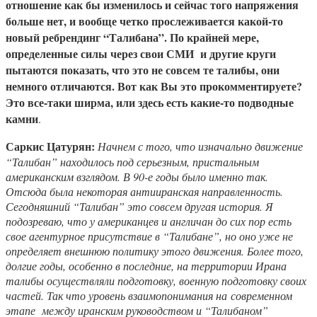
отношение как бы изменилось и сейчас того напряжения
больше нет, и вообще четко прослеживается какой-то
новый ребрендинг “Талибана”. По крайней мере,
определенные силы через свои СМИ и другие круги
пытаются показать, что это не совсем те талибы, они
немного отличаются. Вот как Вы это прокомментируете?
Это все-таки ширма, или здесь есть какие-то подводные
камни
.
Саркис Цатурян:
Начнем с того, что изначально движение
“Талибан” находилось под серьезным, пристальным
американским взглядом. В 90-е годы было именно так.
Отсюда была некоторая антииранская направленность.
Сегодняшний “Талибан” это совсем другая история. Я
подозреваю, что у американцев и англичан до сих пор есть
свое агентурное присутствие в “Талибане”, но оно уже не
определяет внешнюю политику этого движения. Более того,
долгие годы, особенно в последние, на территории Ирана
талибы осуществляли подготовку, военную подготовку своих
частей. Так что уровень взаимопонимания на современном
этапе между иранским руководством и “Талибаном”