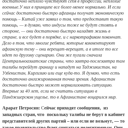
достаточно неплохо чувствуют себя в профессии, неплохие
военные.У них в принципе все более-менее нормально. И если
сейчас достаточно быстро афганцы получат экономическую
помощь – Китай уже заявил о том, что предоставит такую
помощь, — я думаю, что индусы тоже не будут стоять в
стороне, — они достаточно быстро наладят жизнь в
стране, и все будет в порядке, и с наркотрафиком покончат.
Дело в том, что многие ребята, которые комментируют
афганскую тему – они верещат-верещат, а в итоге то все
идет по другому сценарию. Они же пугали сначала
Центральноазиатские страны, что завтра-послезавтра там
талибы перейдут границу и нападут на Таджикистан, на
Узбекистан, Киргизию или еще куда-то. Я думаю, что есть
достаточно ангажированная точка зрения. Афганистан
достаточно быстро может нормализовать ситуацию.
Впервые за 40 лет, если не считать ситуацию в
Панджшерском ущелье, то в Афганистане воцарился мир.
Арарат Петросян:
ейчас приходят сообщения, из
С
западных стран, что поскольку талибы не берут в кабинет
представителей других партий – или если не возьмут, — то
такое правительство будет считаться нелегитимным. Они