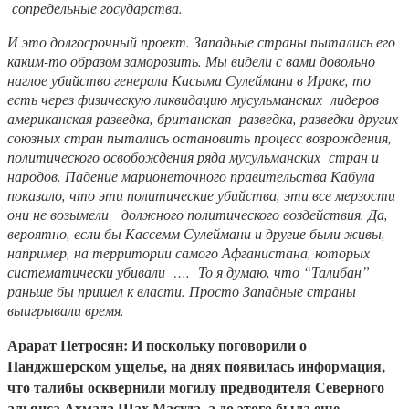
сопредельные государства.
И это долгосрочный проект. Западные страны пытались его
каким-то образом заморозить. Мы видели с вами довольно
наглое убийство генерала Касыма Сулеймани в Ираке, то
есть через физическую ликвидацию мусульманских лидеров
американская разведка, британская разведка, разведки других
союзных стран пытались остановить процесс возрождения,
политического освобождения ряда мусульманских стран и
народов. Падение марионеточного правительства Кабула
показало, что эти политические убийства, эти все мерзости
они не возымели должного политического воздействия. Да,
вероятно, если бы Кассемм Сулеймани и другие были живы,
например, на территории самого Афганистана, которых
систематически убивали …. То я думаю, что “Талибан”
раньше бы пришел к власти. Просто Западные страны
выигрывали время.
Арарат Петросян: И поскольку поговорили о
Панджшерском ущелье, на днях появилась информация,
что талибы осквернили могилу предводителя Северного
альянса Ахмада Шах Масуда, а до этого была еще