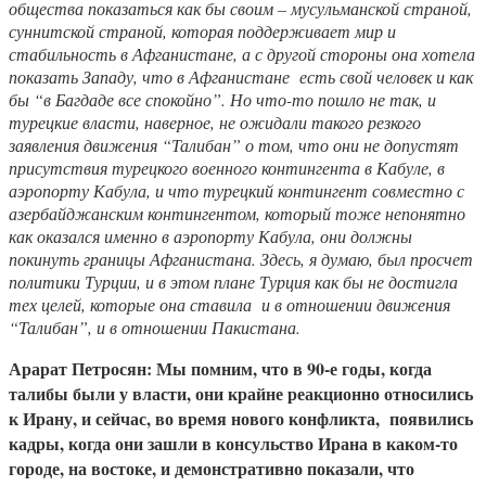
общества показаться как бы своим – мусульманской страной,
суннитской страной, которая поддерживает мир и
стабильность в Афганистане, а с другой стороны она хотела
показать Западу, что в Афганистане есть свой человек и как
бы “в Багдаде все спокойно”. Но что-то пошло не так, и
турецкие власти, наверное, не ожидали такого резкого
заявления движения “Талибан” о том, что они не допустят
присутствия турецкого военного контингента в Кабуле, в
аэропорту Кабула, и что турецкий контингент совместно с
азербайджанским контингентом, который тоже непонятно
как оказался именно в аэропорту Кабула, они должны
покинуть границы Афганистана. Здесь, я думаю, был просчет
политики Турции, и в этом плане Турция как бы не достигла
тех целей, которые она ставила и в отношении движения
“Талибан”, и в отношении Пакистана.
Арарат Петросян: Мы помним, что в 90-е годы, когда
талибы были у власти, они крайне реакционно относились
к Ирану, и сейчас, во время нового конфликта, появились
кадры, когда они зашли в консульство Ирана в каком-то
городе, на востоке, и демонстративно показали, что