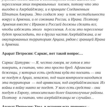
переселения этих тюркоязычных племен, потому что это
выгодно и Азербайджану, и в принципе Соединенным
Штатам Америки. Это создаст зону и пояс нестабильности
вокруг и Армении, и ее союзника России, и Ирана. Поэтому
Армения вместе с Ираном и Россией должны сделать все,
чтобы избежать этого переселения. А если это переселение
будет происходить, то в других частях Азербайджана, а не
оккупированных территориях Арцаха, рядом с границей Ирана
и Армении.
Арарат Петросян: Саркис, вот такой вопрос…
Саркис Цатурян: — Я, честно говоря, не готов в это
поверить, я считаю, что это просто бред. Афганские
беженцы, у которых есть средства куда-то поехать — они
не поедут в Арцах, неважно, под чьим контролем находится
эта территория — под армянским, под азербайджанским. Из
войны в войну никто не поедет. У кого есть средства – они
поедут в Европу, относительно более благополучные районы.
Поэтому я считаю, что азербайджанцы не случайно…
Арарат Петросян: Увы, в истории есть примеры –