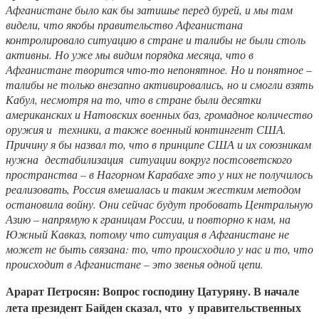
Афганистане было как бы затишье перед бурей, и мы там
видели, что якобы правительство Афганистана
контролировало ситуацию в стране и талибы не были столь
активны. Но уже мы видим порядка месяца, что в
Афганистане творится что-то непонятное. Но и понятное –
талибы не только внезапно активировались, но и смогли взять
Кабул, несмотря на то, что в стране были десятки
американских и Натовских военных баз, громадное количество
оружия и техники, а также военный контингент США.
Причину я бы назвал то, что в принципе США и их союзникам
нужна дестабилизация ситуации вокруг постсоветского
пространства – в Нагорном Карабахе это у них не получилось
реализовать, Россия вмешалась и таким жестким методом
остановила войну. Они сейчас будут пробовать Центральную
Азию – напрямую к границам России, и повторно к нам, на
Южный Кавказ, потому что ситуация в Афганистане не
может не быть связана: то, что происходило у нас и то, что
происходит в Афганистане – это звенья одной цепи.
Арарат Петросян: Вопрос господину Цатуряну. В начале
лета президент Байден сказал, что у правительственных