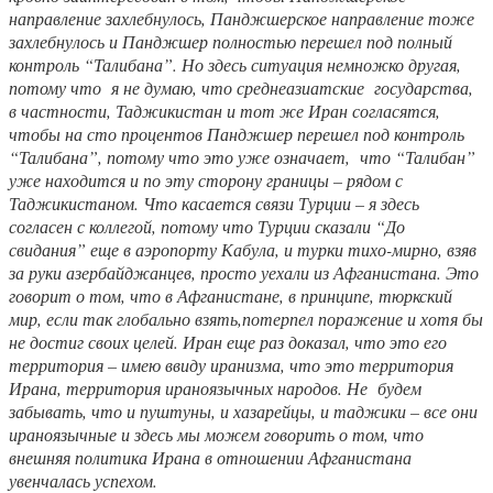
направление захлебнулось, Панджшерское направление тоже
захлебнулось и Панджшер полностью перешел под полный
контроль “Талибана”. Но здесь ситуация немножко другая,
потому что я не думаю, что среднеазиатские государства,
в частности, Таджикистан и тот же Иран согласятся,
чтобы на сто процентов Панджшер перешел под контроль
“Талибана”, потому что это уже означает, что “Талибан”
уже находится и по эту сторону границы – рядом с
Таджикистаном. Что касается связи Турции – я здесь
согласен с коллегой, потому что Турции сказали “До
свидания” еще в аэропорту Кабула, и турки тихо-мирно, взяв
за руки азербайджанцев, просто уехали из Афганистана. Это
говорит о том, что в Афганистане, в принципе, тюркский
мир, если так глобально взять,потерпел поражение и хотя бы
не достиг своих целей. Иран еще раз доказал, что это его
территория – имею ввиду иранизма, что это территория
Ирана, территория ираноязычных народов. Не будем
забывать, что и пуштуны, и хазарейцы, и таджики – все они
ираноязычные и здесь мы можем говорить о том, что
внешняя политика Ирана в отношении Афганистана
увенчалась успехом.