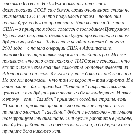
это выгодно всем. Не будем забывать, что после
формирования СССР еще долгое время очень много стран не
признавали СССР. А что получилось потом – потом они
начали друг за другом признавать. Что касается Англии и
США – в принципе я здесь согласен с господином Цатуряном.
Ну они год, два, пять, десять не будут признавать, а потом
будут вынуждены. Ведь есть еще один момент.С начала
2001 года – с начала операции США в Афганистане, —
производство наркотиков выросло в тридцать раз. Мы все
понимаем, что это американские, НАТОвские генералы, что
все это идет через военные самолеты, которые вывозят из
Афганистана на первый взгляд пустые бочки из-под керосина.
Но все мы понимаем, что там не керосин – там наркота. И в
этом плане – да, с приходом “Талибана” накрылась вся эта
цепочка, и они будут чувствовать себя некомфортно. И плюс
к этому – если “Талибан” признают соседние страны, если
“Талибан” признают центральноазиатские страны, то в
принципе властям “Талибана” будет и невыгодно – признают
там французы или англичане. Они будут работать в регионе,
они будут работать за пределами региона, и до Европы им в
принципе дела никакого нет.