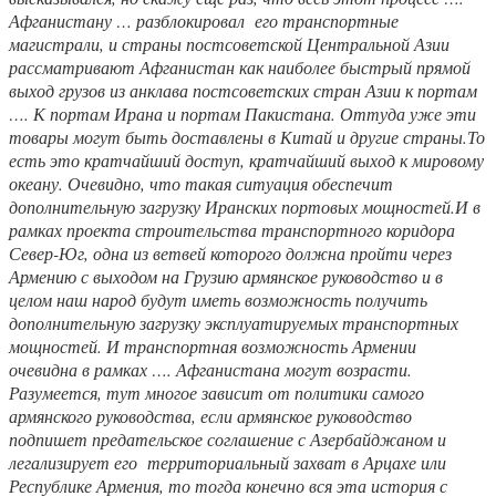
Афганистану … разблокировал его транспортные
магистрали, и страны постсоветской Центральной Азии
рассматривают Афганистан как наиболее быстрый прямой
выход грузов из анклава постсоветских стран Азии к портам
…. К портам Ирана и портам Пакистана. Оттуда уже эти
товары могут быть доставлены в Китай и другие страны.То
есть это кратчайший доступ, кратчайший выход к мировому
океану. Очевидно, что такая ситуация обеспечит
дополнительную загрузку Иранских портовых мощностей.И в
рамках проекта строительства транспортного коридора
Север-Юг, одна из ветвей которого должна пройти через
Армению с выходом на Грузию армянское руководство и в
целом наш народ будут иметь возможность получить
дополнительную загрузку эксплуатируемых транспортных
мощностей. И транспортная возможность Армении
очевидна в рамках …. Афганистана могут возрасти.
Разумеется, тут многое зависит от политики самого
армянского руководства, если армянское руководство
подпишет предательское соглашение с Азербайджаном и
легализирует его территориальный захват в Арцахе или
Республике Армения, то тогда конечно вся эта история с