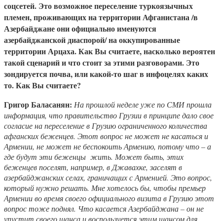
соцсетей. Это возможное переселение туркоязычных
племен, проживающих на территории Афганистана /в
Азербайджане они официально именуются
азербайджанской диаспорой/ на оккупированные
территории Арцаха. Как Вы считаете, насколько вероятен
такой сценарий и что стоит за этими разговорами. Это
зондируется почва, или какой-то шаг в инфоцелях каких
то. Как Вы считаете?
Григор Баласанян:
На прошлой неделе уже по СМИ прошла
информация, что правительство Грузии в принципе дало свое
согласие на переселение в Грузию ограниченного количества
афганских беженцев. Этот вопрос не может не касаться и
Армении, не может не беспокоить Армению, потому что – а
где будут эти беженцы жить. Может быть, этих
беженцев поселят, например, в Джавахке, заселят в
азербайджанских селах, граничащих с Арменией. Это вопрос,
который нужно решать. Мне хотелось бы, чтобы премьер
Армении во время своего официального визита в Грузию этот
вопрос тоже поднял. Что касается Азербайджана – он не
упустит своего шанса и воспользуется этим шансом для