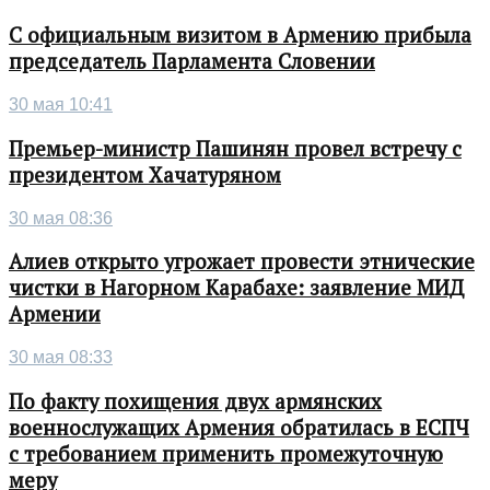
С официальным визитом в Армению прибыла
председатель Парламента Словении
30 мая 10:41
Премьер-министр Пашинян провел встречу с
президентом Хачатуряном
30 мая 08:36
Алиев открыто угрожает провести этнические
чистки в Нагорном Карабахе: заявление МИД
Армении
30 мая 08:33
По факту похищения двух армянских
военнослужащих Армения обратилась в ЕСПЧ
с требованием применить промежуточную
меру