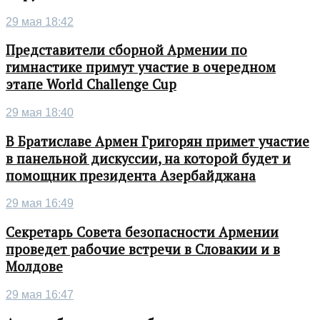
29 мая 18:42
Представители сборной Армении по
гимнастике примут участие в очередном
этапе World Challenge Cup
29 мая 18:40
В Братиславе Армен Григорян примет участие
в панельной дискуссии, на которой будет и
помощник президента Азербайджана
29 мая 16:49
Секретарь Совета безопасности Армении
проведет рабочие встречи в Словакии и в
Молдове
29 мая 16:47