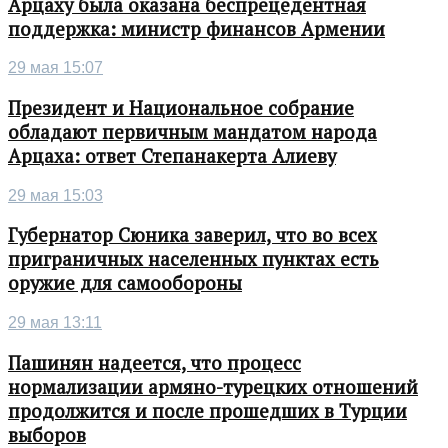
Арцаху была оказана беспрецедентная
поддержка: министр финансов Армении
29 мая 15:07
Президент и Национальное собрание
обладают первичным мандатом народа
Арцаха: ответ Степанакерта Алиеву
29 мая 15:03
Губернатор Сюника заверил, что во всех
приграничных населенных пунктах есть
оружие для самообороны
29 мая 13:11
Пашинян надеется, что процесс
нормализации армяно-турецких отношений
продолжится и после прошедших в Турции
выборов