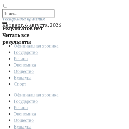
Отправить
Республика Армения
Четверг, 6 августа, 2026
Результатов нет
Читать все
результаты
Официальная хроника
Государство
Регион
Экономика
Общество
Культура
Спорт
Официальная хроника
Государство
Регион
Экономика
Общество
Культура