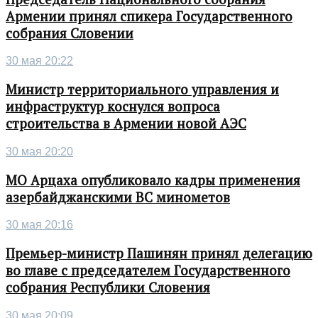
Армении принял спикера Государственного
собрания Словении
30 мая 20:22
Министр территориального управления и
инфраструктур коснулся вопроса
строительства в Армении новой АЭС
30 мая 20:20
МО Арцаха опубликовало кадры применения
азербайджанскими ВС минометов
30 мая 20:16
Премьер-министр Пашинян принял делегацию
во главе с председателем Государственного
собрания Республики Словения
30 мая 20:09