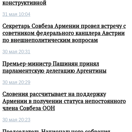
конструктивной
31 мая 10:04
Секретарь Совбеза Армении провел встречу с
советником федерального канцлера Австрии
по внешнеполитическим вопросам
30 мая 20:31
Премьер-министр Пашинян принял
парламентскую делегацию Аргентины
30 мая 20:29
Словения рассчитывает на поддержку
Армении в получении статуса непостоянного
члена Совбеза ООН
30 мая 20:23
Председатель Национального собрания