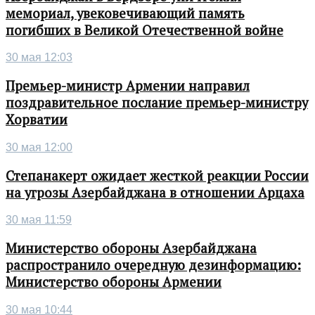
мемориал, увековечивающий память
погибших в Великой Отечественной войне
30 мая 12:03
Премьер-министр Армении направил
поздравительное послание премьер-министру
Хорватии
30 мая 12:00
Степанакерт ожидает жесткой реакции России
на угрозы Азербайджана в отношении Арцаха
30 мая 11:59
Министерство обороны Азербайджана
распространило очередную дезинформацию:
Министерство обороны Армении
30 мая 10:44