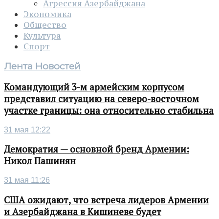
Агрессия Азербайджана
Экономика
Общество
Культура
Спорт
Лента Новостей
Командующий 3-м армейским корпусом
представил ситуацию на северо-восточном
участке границы: она относительно стабильна
31 мая 12:22
Демократия — основной бренд Армении:
Никол Пашинян
31 мая 11:26
США ожидают, что встреча лидеров Армении
и Азербайджана в Кишиневе будет