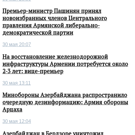
Премьер-министр Пашинян принял
новоизбранных членов Центрального
правления Армянской либерально-
демократической партии
30 мая 20:07
На восстановление железнодорожной
инфраструктуры Армении потребуется около
2-3 лет: вице-премьер
30 мая 13:11
Минобороны Азербайджана распространило
очередную дезинформацию: Армия обороны
Арцаха
30 мая 12:04
Азербайджан в Бердзоре уничтожил