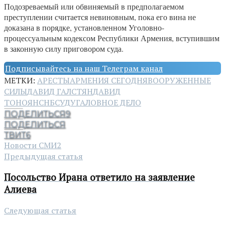
Подозреваемый или обвиняемый в предполагаемом
преступлении считается невиновным, пока его вина не
доказана в порядке, установленном Уголовно-
процессуальным кодексом Республики Армения, вступившим
в законную силу приговором суда.
Подписывайтесь на наш Телеграм канал
МЕТКИ:
АРЕСТЫ
АРМЕНИЯ СЕГОДНЯ
ВООРУЖЕННЫЕ
СИЛЫ
ДАВИД ГАЛСТЯН
ДАВИД
ТОНОЯН
СНБ
СУД
УГАЛОВНОЕ ДЕЛО
ПОДЕЛИТЬСЯ
9
ПОДЕЛИТЬСЯ
ТВИТ
6
Новости СМИ2
Предыдущая статья
Посольство Ирана ответило на заявление
Алиева
Следующая статья