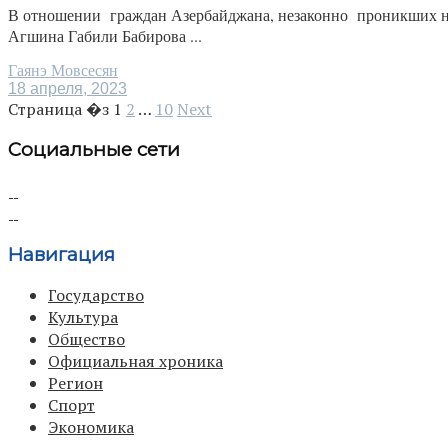
В отношении граждан Азербайджана, незаконно проникших н
Агшина Габили Бабирова ...
Гаянэ Мовсесян
18 апреля, 2023
Страница �з
1
2
…
10
Next
Социальные сети
Навигация
Государство
Культура
Общество
Официальная хроника
Регион
Спорт
Экономика