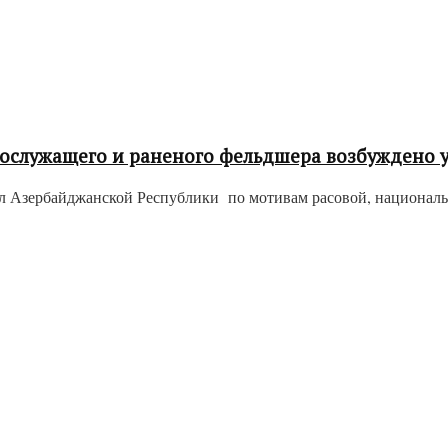
ннослужащего и раненого фельдшера возбуждено 
л Азербайджанской Республики по мотивам расовой, национальн