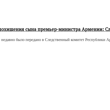
 похищения сына премьер-министра Армении: С
едавно было передано в Следственный комитет Республики Арме