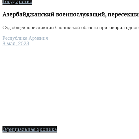
Государство
Азербайджанский военнослужащий, пересекший
Суд общей юрисдикции Сюникской области приговорил одного 
Республика Армения
8 мая, 2023
Официальная хроника