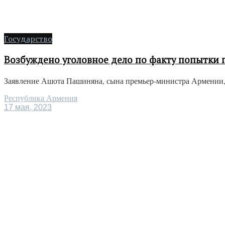
Государство
Возбуждено уголовное дело по факту попытки
Заявление Ашота Пашиняна, сына премьер-министра Армении, н
Республика Армения
17 мая, 2023