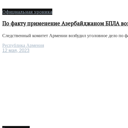
Официальная хроника
По факту применение Азербайджаном БПЛА воз
Следственный комитет Армении возбудил уголовное дело по фа
Республика Армения
12 мая, 2023