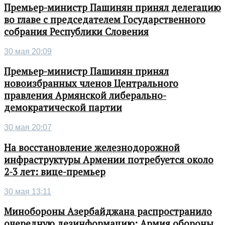
Премьер-министр Пашинян принял делегацию
во главе с председателем Государственного
собрания Республики Словения
30 мая 20:09
Премьер-министр Пашинян принял
новоизбранных членов Центрального
правления Армянской либерально-
демократической партии
30 мая 20:07
На восстановление железнодорожной
инфраструктуры Армении потребуется около
2-3 лет: вице-премьер
30 мая 13:11
Минобороны Азербайджана распространило
очередную дезинформацию: Армия обороны