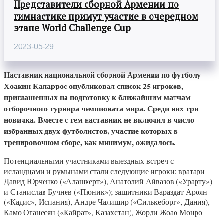
Представители сборной Армении по
гимнастике примут участие в очередном
этапе World Challenge Cup
2023-05-29
Наставник национальной сборной Армении по футболу
Хоакин Капаррос опубликовал список 25 игроков,
приглашенных на подготовку к ближайшим матчам
отборочного турнира чемпионата мира. Среди них три
новичка. Вместе с тем наставник не включил в число
избранных двух футболистов, участие которых в
тренировочном сборе, как минимум, ожидалось.
Потенциальными участниками выездных встреч с
исландцами и румынами стали следующие игроки: вратари
Давид Юрченко («Алашкерт»), Анатолий Айвазов («Урарту»)
и Станислав Бучнев («Пюник»); защитники Вараздат Ароян
(«Кадис», Испания), Андре Чалишир («Силькеборг», Дания),
Камо Оганесян («Кайрат», Казахстан), Жорди Жоао Монро