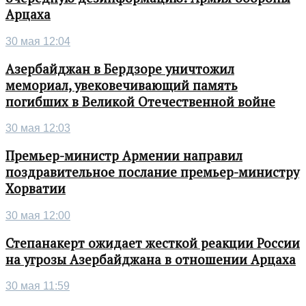
Арцаха
30 мая 12:04
Азербайджан в Бердзоре уничтожил
мемориал, увековечивающий память
погибших в Великой Отечественной войне
30 мая 12:03
Премьер-министр Армении направил
поздравительное послание премьер-министру
Хорватии
30 мая 12:00
Степанакерт ожидает жесткой реакции России
на угрозы Азербайджана в отношении Арцаха
30 мая 11:59