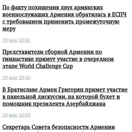
По факту похищения двух армянских
военнослужащих Армения обратилась в ЕСПЧ
с требованием применить промежуточную
меру
29 мая 18:42
Представители сборной Армении по
гимнастике примут участие в очередном
этапе World Challenge Cup
29 мая 18:40
В Братиславе Армен Григорян примет участие
в панельной дискуссии, на которой будет и
помощник президента Азербайджана
29 мая 16:49
Секретарь Совета безопасности Армении