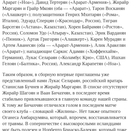
Арарат («Ноа»), Давид Тертерян («Арарат-Армения»), Жирайр
Маргарян и Грайр Мкоян (оба — «Арарат»), Тарон Восканян
(«Алашкерт»); полузащитники Генрих Мхитарян («Рома»,
Италия), Эдуард Сперцян («Краснодар», Россия), Тигран
Барсегян («Астана», Казахстан), Хорен Байрамян («Ростов»,
Россия), Соломон Удо («Атырау», Казахстан), Эрик Варданян
(«Пюник»), Артак Григорян («Алашкерт»), Карен Мурадян и
Артем Аванесян (оба — «Арарат-Армения»), Алик Аракелян
(«Арарат»); нападающие Саркис Адамян («Хоффенхайм»,
Германия), Лукас Селараян («Коламбус Крю», США), Ишхан
Гелоян («Балтика», Россия), Александр Карапетян («Ноа»).
Таким образом, в сборную впервые приглашены уже
представленный нами Лукас Селараян, российский вратарь
Станислав Бучнев и Жирайр Маргарян. В списке отсутствуют
Жирайр Шагоян и Ваан Бичахчян, в последнее время
стабильно привлекавшиеся в главную команду нашей страны.
К тому же Бичахчян отличился голом в последнем матче
своего клуба – словацкой «Жилины». Нет также опытного
Оганеса Амбарцумяна, который, впрочем, восстанавливается
от травмы. В соперничестве с высокорослыми исландцами
мог быть полезен и Норберто Бриаско-Балекян, который тоже