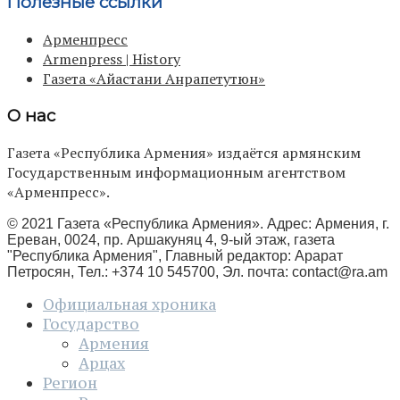
Полезные ссылки
Арменпресс
Armenpress | History
Газета «Айастани Анрапетутюн»
О нас
Газета «Республика Армения» издаётся армянским
Государственным информационным агентством
«Арменпресс».
© 2021 Газета «Республика Армения». Адрес: Армения, г.
Ереван, 0024, пр. Аршакуняц 4, 9-ый этаж, газета
"Республика Армения", Главный редактор: Арарат
Петросян, Тел.: +374 10 545700, Эл. почта:
contact@ra.am
Официальная хроника
Государство
Армения
Арцах
Регион