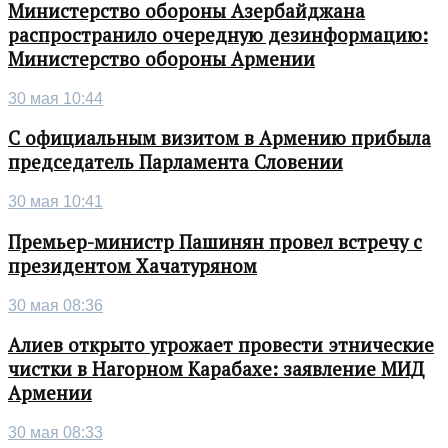
Министерство обороны Азербайджана
распространило очередную дезинформацию:
Министерство обороны Армении
30 мая 10:44
С официальным визитом в Армению прибыла
председатель Парламента Словении
30 мая 10:41
Премьер-министр Пашинян провел встречу с
президентом Хачатуряном
30 мая 08:36
Алиев открыто угрожает провести этнические
чистки в Нагорном Карабахе: заявление МИД
Армении
30 мая 08:33