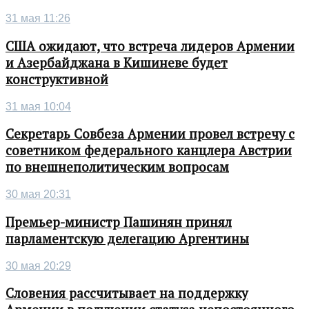
31 мая 11:26
США ожидают, что встреча лидеров Армении
и Азербайджана в Кишиневе будет
конструктивной
31 мая 10:04
Секретарь Совбеза Армении провел встречу с
советником федерального канцлера Австрии
по внешнеполитическим вопросам
30 мая 20:31
Премьер-министр Пашинян принял
парламентскую делегацию Аргентины
30 мая 20:29
Словения рассчитывает на поддержку