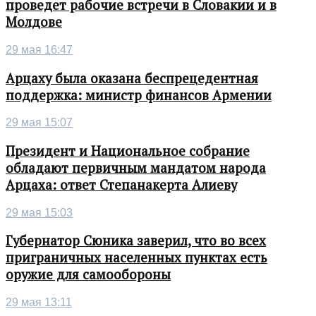
проведет рабочие встречи в Словакии и в
Молдове
29 мая 16:47
Арцаху была оказана беспрецедентная
поддержка: министр финансов Армении
29 мая 15:07
Президент и Национальное собрание
обладают первичным мандатом народа
Арцаха: ответ Степанакерта Алиеву
29 мая 15:03
Губернатор Сюника заверил, что во всех
приграничных населенных пунктах есть
оружие для самообороны
29 мая 13:11