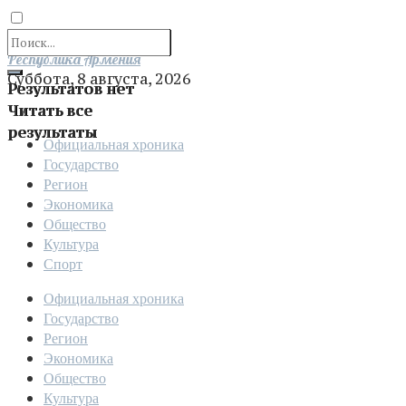
Отправить
Республика Армения
Суббота, 8 августа, 2026
Результатов нет
Читать все
результаты
Официальная хроника
Государство
Регион
Экономика
Общество
Культура
Спорт
Официальная хроника
Государство
Регион
Экономика
Общество
Культура