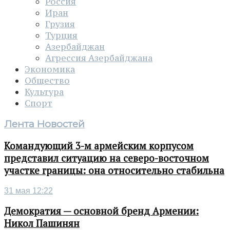
Россия
Иран
Грузия
Турция
Азербайджан
Агрессия Азербайджана
Экономика
Общество
Культура
Спорт
Лента Новостей
Командующий 3-м армейским корпусом
представил ситуацию на северо-восточном
участке границы: она относительно стабильна
31 мая 12:22
Демократия — основной бренд Армении:
Никол Пашинян