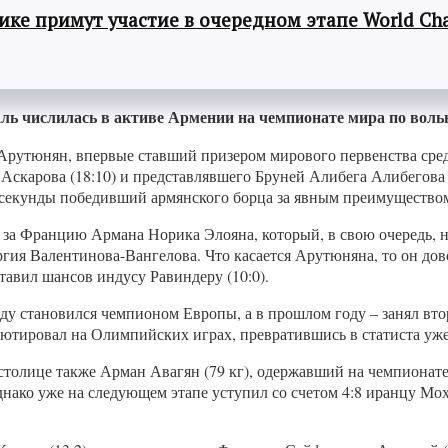
ке примут участие в очередном этапе World Cha
ль числилась в активе Армении на чемпионате мира по вольн
 Арутюнян, впервые ставший призером мирового первенства сре
 Аскарова (18:10) и представлявшего Бруней Алибега Алибегова
 секунды победивший армянского борца за явным преимуществом 
за Францию Армана Норика Элояна, который, в свою очередь, на 
гия Валентинова-Вангелова. Что касается Арутюняна, то он дов
ставил шансов индусу Равиндеру (10:0).
ду становился чемпионом Европы, а в прошлом году – занял вто
бютировал на Олимпийских играх, превратившись в статиста уже 
толице также Арман Авагян (79 кг), одержавший на чемпионате 
 однако уже на следующем этапе уступил со счетом 4:8 иранцу 