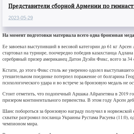
Представители сборной Армении по гимнасти
2023-05-29
На момент подготовки материала всего одна бронзовая меда
Ее завоевал выступивший в весовой категории до 61 кг Арсен
стартовал на турнире, поочередно победив казахстанца Адлана
серебряный призер американец Датон Дуэйн Фикс, всего за 34
Кстати, до этого Фикс столь же уверенно одолел выступавшего 
утешительном поединке потерпел поражение от болгарина Геор
психологического удара и во встрече за бронзовую медаль не о
Стоит отметить, что подопечный Аршака Айрапетяна в 2019 го
призером континентального первенства. В этом году Арсен де
Шанс побороться за бронзовую награду получил в норвежской с
схватке разгромил посланца Украины Рустама Расуева (11:0),
чемпионом мира.