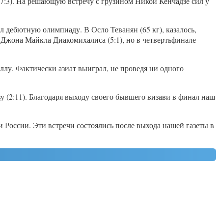
7:3). На решающую встречу с грузином Никой Кенчадзе сил у
 дебютную олимпиаду. В Осло Теванян (65 кг), казалось,
 Джона Майкла Диакомихалиса (5:1), но в четвертьфинале
лу. Фактически азиат выиграл, не проведя ни одного
 (2:11). Благодаря выходу своего бывшего визави в финал наш
 России. Эти встречи состоялись после выхода нашей газеты в