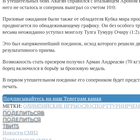
В утешительных боях Авагян справился с итальянцем Ароном 
него не осталось и соперник выиграл со счетом 10:0.
Призовые ожидания были также от обладателя Кубка мира прошл
продвигается по обнадеживающему графику. Он без особого тр
весьма неожиданно уступил монголу Тулга Тумуру Очиру (1:2)
Это был напряженнейший поединок, исход которого решили два
результативного приема.
Возможность стать призером получил Арман Андреасян (70 кг)
борец включился в борьбу за бронзовую медаль.
В первом утешительном поединке его соперником будет предст
печать.
Подписывайтесь на наш Телеграм канал
МЕТКИ:
ОЛИМПИЙСКИЕ ИГРЫ
ОСЛО
СПОРТ
ТУРНИР
ЧЕМ
ПОДЕЛИТЬСЯ
8
ПОДЕЛИТЬСЯ
ТВИТ
5
Новости СМИ2
Предыдущая статья