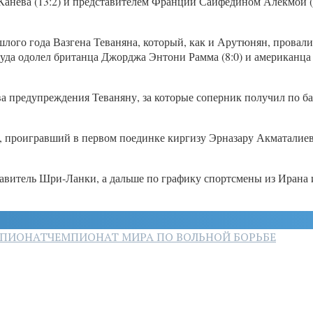
Канева (13:2) и представителем Франции Сайфедином Алекмой (
ого года Вазгена Теваняна, который, как и Арутюнян, провалил
уда одолел британца Джорджа Энтони Рамма (8:0) и американца
.
 предупреждения Теваняну, за которые соперник получил по бал
, проигравший в первом поединке киргизу Эрназару Акматалиеву
авитель Шри-Ланки, а дальше по графику спортсмены из Ирана и
ПИОНАТ
ЧЕМПИОНАТ МИРА ПО ВОЛЬНОЙ БОРЬБЕ