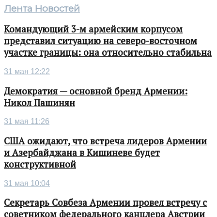
Лента Новостей
Командующий 3-м армейским корпусом
представил ситуацию на северо-восточном
участке границы: она относительно стабильна
31 мая 12:22
Демократия — основной бренд Армении:
Никол Пашинян
31 мая 11:26
США ожидают, что встреча лидеров Армении
и Азербайджана в Кишиневе будет
конструктивной
31 мая 10:04
Секретарь Совбеза Армении провел встречу с
советником федерального канцлера Австрии