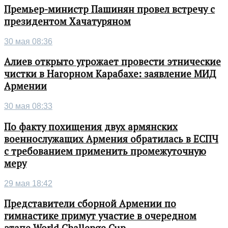
Премьер-министр Пашинян провел встречу с
президентом Хачатуряном
30 мая 08:36
Алиев открыто угрожает провести этнические
чистки в Нагорном Карабахе: заявление МИД
Армении
30 мая 08:33
По факту похищения двух армянских
военнослужащих Армения обратилась в ЕСПЧ
с требованием применить промежуточную
меру
29 мая 18:42
Представители сборной Армении по
гимнастике примут участие в очередном