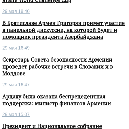
этапе World Challenge Cup
29 мая 18:40
В Братиславе Армен Григорян примет участие
в панельной дискуссии, на которой будет и
помощник президента Азербайджана
29 мая 16:49
Секретарь Совета безопасности Армении
проведет рабочие встречи в Словакии и в
Молдове
29 мая 16:47
Арцаху была оказана беспрецедентная
поддержка: министр финансов Армении
29 мая 15:07
Президент и Национальное собрание