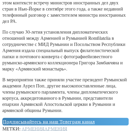
этом контексте встречу министров иностранных дел двух
стран в Нью-Йорке в сентябре этого года, а также недавний
телефонный разговор с заместителем министра иностранных
дел РА.
По случаю 30-летия установления дипломатических
отношений между Арменией и Румынией Romfilatelia в
сотрудничестве с МИД Румынии и Посольством Республики
Армения издала специальный выпуск филателистической
папки и почтового конверта с фотографиейизвестного
румынско-армянского коллекционера Григора Замбакчяна и
марку «Армянский монастырь».
В мероприятии также приняли участие президент Румынской
академии Аурел Поп, другие высокопоставленные лица,
члены румынского парламента, члены дипломатического
корпуса, аккредитованного в Румынии, представители
епархии Армянской Апостольской церкви в Румынии и
армянской общины Румынии.
Подписывайтесь на наш Телеграм канал
МЕТКИ:
АРМЕНИЯ
АРМЕНИЯ