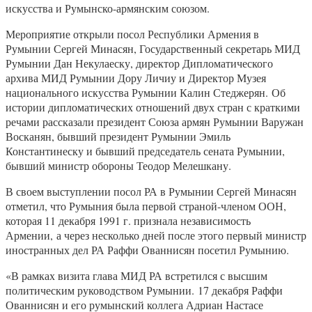
искусства и Румынско-армянским союзом.
Мероприятие открыли посол Республики Армения в
Румынии Сергей Минасян, Государственный секретарь МИД
Румынии Дан Некулаеску, директор Дипломатического
архива МИД Румынии Дору Личиу и Директор Музея
национального искусства Румынии Калин Стеджерян. Об
истории дипломатических отношений двух стран с краткими
речами рассказали президент Союза армян Румынии Варужан
Восканян, бывший президент Румынии Эмиль
Константинеску и бывший председатель сената Румынии,
бывший министр обороны Теодор Мелешкану.
В своем выступлении посол РА в Румынии Сергей Минасян
отметил, что Румыния была первой страной-членом ООН,
которая 11 декабря 1991 г. признала независимость
Армении, а через несколько дней после этого первый министр
иностранных дел РА Раффи Ованнисян посетил Румынию.
«В рамках визита глава МИД РА встретился с высшим
политическим руководством Румынии. 17 декабря Раффи
Ованнисян и его румынский коллега Адриан Настасе