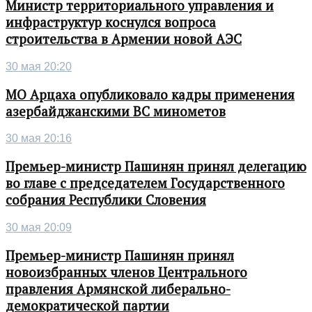
Министр территориального управления и
инфраструктур коснулся вопроса
строительства в Армении новой АЭС
30 мая 20:20
МО Арцаха опубликовало кадры применения
азербайджанскими ВС минометов
30 мая 20:16
Премьер-министр Пашинян принял делегацию
во главе с председателем Государственного
собрания Республики Словения
30 мая 20:09
Премьер-министр Пашинян принял
новоизбранных членов Центрального
правления Армянской либерально-
демократической партии