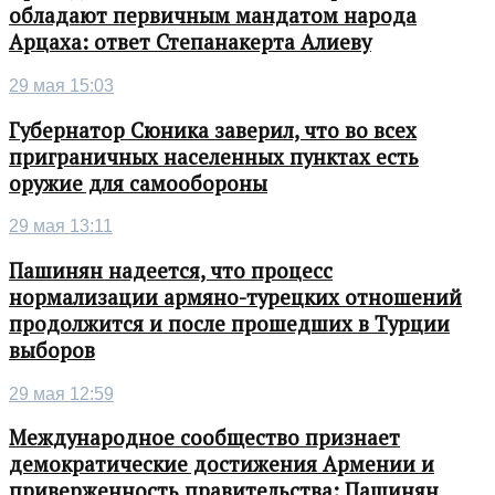
обладают первичным мандатом народа
Арцаха: ответ Степанакерта Алиеву
29 мая 15:03
Губернатор Сюника заверил, что во всех
приграничных населенных пунктах есть
оружие для самообороны
29 мая 13:11
Пашинян надеется, что процесс
нормализации армяно-турецких отношений
продолжится и после прошедших в Турции
выборов
29 мая 12:59
Международное сообщество признает
демократические достижения Армении и
приверженность правительства: Пашинян