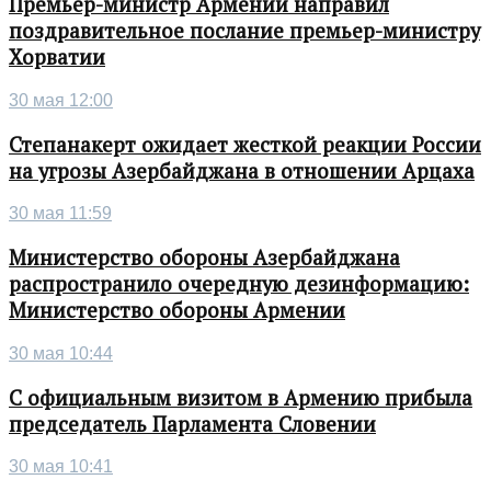
Премьер-министр Армении направил
поздравительное послание премьер-министру
Хорватии
30 мая 12:00
Степанакерт ожидает жесткой реакции России
на угрозы Азербайджана в отношении Арцаха
30 мая 11:59
Министерство обороны Азербайджана
распространило очередную дезинформацию:
Министерство обороны Армении
30 мая 10:44
С официальным визитом в Армению прибыла
председатель Парламента Словении
30 мая 10:41