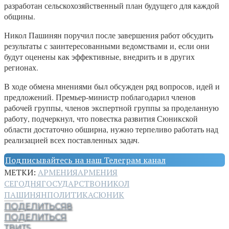
разработан сельскохозяйственный план будущего для каждой
общины.
Никол Пашинян поручил после завершения работ обсудить
результаты с заинтересованными ведомствами и, если они
будут оценены как эффективные, внедрить и в других
регионах.
В ходе обмена мнениями был обсужден ряд вопросов, идей и
предложений. Премьер-министр поблагодарил членов
рабочей группы, членов экспертной группы за проделанную
работу, подчеркнул, что повестка развития Сюникской
области достаточно обширна, нужно терпеливо работать над
реализацией всех поставленных задач.
Подписывайтесь на наш Телеграм канал
МЕТКИ:
АРМЕНИЯ
АРМЕНИЯ
СЕГОДНЯ
ГОСУДАРСТВО
НИКОЛ
ПАШИНЯН
ПОЛИТИКА
СЮНИК
ПОДЕЛИТЬСЯ
8
ПОДЕЛИТЬСЯ
ТВИТ
5