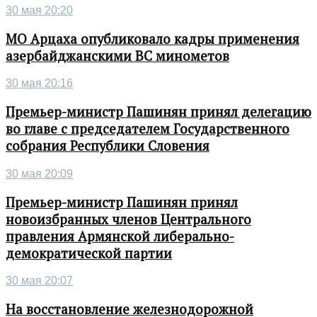
30 мая 20:20
МО Арцаха опубликовало кадры применения
азербайджанскими ВС минометов
30 мая 20:16
Премьер-министр Пашинян принял делегацию
во главе с председателем Государственного
собрания Республики Словения
30 мая 20:09
Премьер-министр Пашинян принял
новоизбранных членов Центрального
правления Армянской либерально-
демократической партии
30 мая 20:07
На восстановление железнодорожной