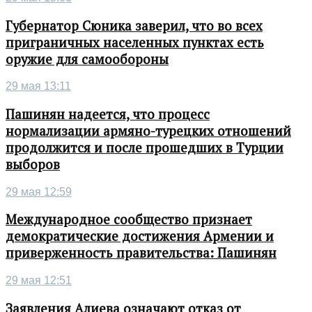
Губернатор Сюника заверил, что во всех
приграничных населенных пунктах есть
оружие для самообороны
29 мая 13:11
Пашинян надеется, что процесс
нормализации армяно-турецких отношений
продолжится и после прошедших в Турции
выборов
29 мая 12:59
Международное сообщество признает
демократические достижения Армении и
приверженность правительства: Пашинян
29 мая 12:51
Заявления Алиева означают отказ от