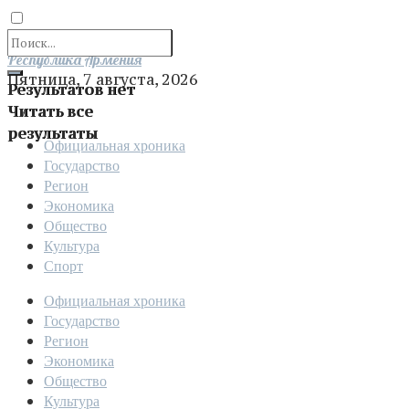
Отправить
Республика Армения
Пятница, 7 августа, 2026
Результатов нет
Читать все
результаты
Официальная хроника
Государство
Регион
Экономика
Общество
Культура
Спорт
Официальная хроника
Государство
Регион
Экономика
Общество
Культура