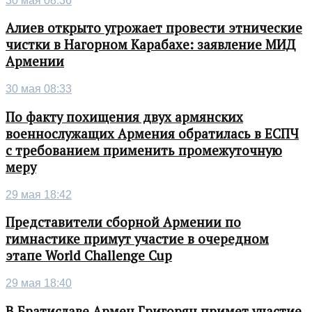
30 мая 08:36
Алиев открыто угрожает провести этнические
чистки в Нагорном Карабахе: заявление МИД
Армении
30 мая 08:33
По факту похищения двух армянских
военнослужащих Армения обратилась в ЕСПЧ
с требованием применить промежуточную
меру
29 мая 18:42
Представители сборной Армении по
гимнастике примут участие в очередном
этапе World Challenge Cup
29 мая 18:40
В Братиславе Армен Григорян примет участие