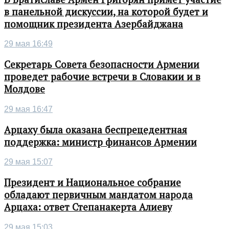
в панельной дискуссии, на которой будет и
помощник президента Азербайджана
29 мая 16:49
Секретарь Совета безопасности Армении
проведет рабочие встречи в Словакии и в
Молдове
29 мая 16:47
Арцаху была оказана беспрецедентная
поддержка: министр финансов Армении
29 мая 15:07
Президент и Национальное собрание
обладают первичным мандатом народа
Арцаха: ответ Степанакерта Алиеву
29 мая 15:03