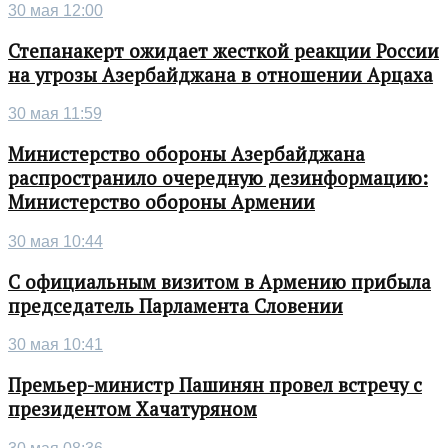
30 мая 12:00
Степанакерт ожидает жесткой реакции России
на угрозы Азербайджана в отношении Арцаха
30 мая 11:59
Министерство обороны Азербайджана
распространило очередную дезинформацию:
Министерство обороны Армении
30 мая 10:44
С официальным визитом в Армению прибыла
председатель Парламента Словении
30 мая 10:41
Премьер-министр Пашинян провел встречу с
президентом Хачатуряном