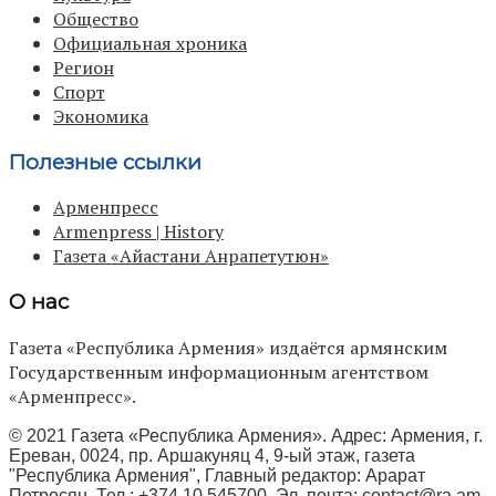
Общество
Официальная хроника
Регион
Спорт
Экономика
Полезные ссылки
Арменпресс
Armenpress | History
Газета «Айастани Анрапетутюн»
О нас
Газета «Республика Армения» издаётся армянским
Государственным информационным агентством
«Арменпресс».
© 2021 Газета «Республика Армения». Адрес: Армения, г.
Ереван, 0024, пр. Аршакуняц 4, 9-ый этаж, газета
"Республика Армения", Главный редактор: Арарат
Петросян, Тел.: +374 10 545700, Эл. почта:
contact@ra.am