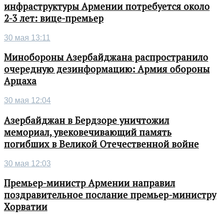
инфраструктуры Армении потребуется около
2-3 лет: вице-премьер
30 мая 13:11
Минобороны Азербайджана распространило
очередную дезинформацию: Армия обороны
Арцаха
30 мая 12:04
Азербайджан в Бердзоре уничтожил
мемориал, увековечивающий память
погибших в Великой Отечественной войне
30 мая 12:03
Премьер-министр Армении направил
поздравительное послание премьер-министру
Хорватии