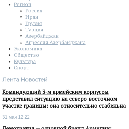
Регион
Россия
Иран
Грузия
Турция
Азербайджан
Агрессия Азербайджана
Экономика
Общество
Культура
Спорт
Лента Новостей
Командующий 3-м армейским корпусом
представил ситуацию на северо-восточном
участке границы: она относительно стабильна
31 мая 12:22
Демократия — основной бренд Армении: