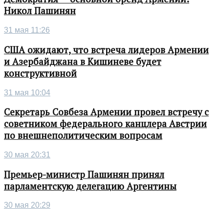
Никол Пашинян
31 мая 11:26
США ожидают, что встреча лидеров Армении
и Азербайджана в Кишиневе будет
конструктивной
31 мая 10:04
Секретарь Совбеза Армении провел встречу с
советником федерального канцлера Австрии
по внешнеполитическим вопросам
30 мая 20:31
Премьер-министр Пашинян принял
парламентскую делегацию Аргентины
30 мая 20:29