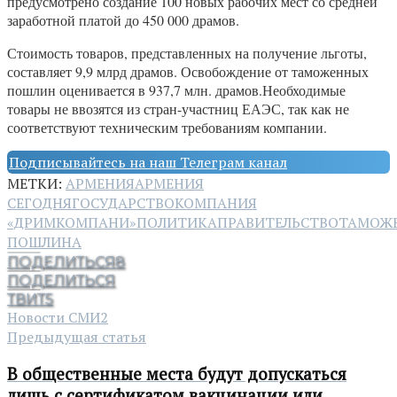
предусмотрено создание 100 новых рабочих мест со средней
заработной платой до 450 000 драмов.
Стоимость товаров, представленных на получение льготы,
составляет 9,9 млрд драмов. Освобождение от таможенных
пошлин оценивается в 937,7 млн. драмов.Необходимые
товары не ввозятся из стран-участниц ЕАЭС, так как не
соответствуют техническим требованиям компании.
Подписывайтесь на наш Телеграм канал
МЕТКИ:
АРМЕНИЯ
АРМЕНИЯ
СЕГОДНЯ
ГОСУДАРСТВО
КОМПАНИЯ
«ДРИМКОМПАНИ»
ПОЛИТИКА
ПРАВИТЕЛЬСТВО
ТАМОЖ
ПОШЛИНА
ПОДЕЛИТЬСЯ
8
ПОДЕЛИТЬСЯ
ТВИТ
5
Новости СМИ2
Предыдущая статья
В общественные места будут допускаться
лишь с сертификатом вакцинации или