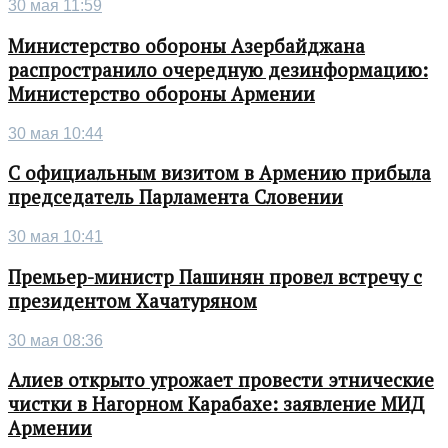
30 мая 11:59
Министерство обороны Азербайджана
распространило очередную дезинформацию:
Министерство обороны Армении
30 мая 10:44
С официальным визитом в Армению прибыла
председатель Парламента Словении
30 мая 10:41
Премьер-министр Пашинян провел встречу с
президентом Хачатуряном
30 мая 08:36
Алиев открыто угрожает провести этнические
чистки в Нагорном Карабахе: заявление МИД
Армении