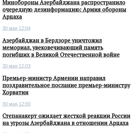
Минобороны Азербайджана распространило
очередную дезинформацию: Армия обороны
Арцаха
30 мая 12:04
Азербайджан в Бердзоре уничтожил
мемориал, увековечивающий память
погибших в Великой Отечественной войне
30 мая 12:03
Премьер-министр Армении направил
поздравительное послание премьер-министру
Хорватии
30 мая 12:00
Степанакерт ожидает жесткой реакции России
на угрозы Азербайджана в отношении Арцаха