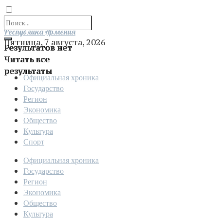
Отправить
Республика Армения
Пятница, 7 августа, 2026
Результатов нет
Читать все
результаты
Официальная хроника
Государство
Регион
Экономика
Общество
Культура
Спорт
Официальная хроника
Государство
Регион
Экономика
Общество
Культура