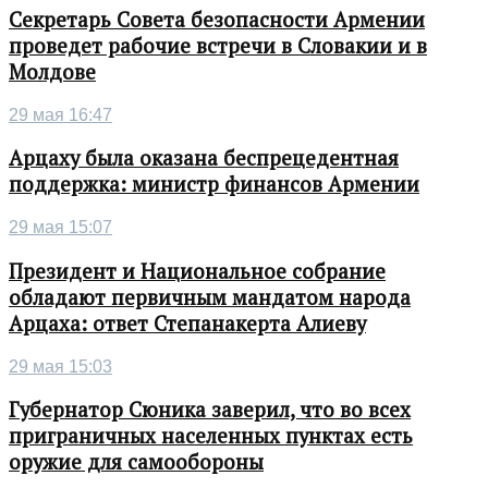
Секретарь Совета безопасности Армении
проведет рабочие встречи в Словакии и в
Молдове
29 мая 16:47
Арцаху была оказана беспрецедентная
поддержка: министр финансов Армении
29 мая 15:07
Президент и Национальное собрание
обладают первичным мандатом народа
Арцаха: ответ Степанакерта Алиеву
29 мая 15:03
Губернатор Сюника заверил, что во всех
приграничных населенных пунктах есть
оружие для самообороны