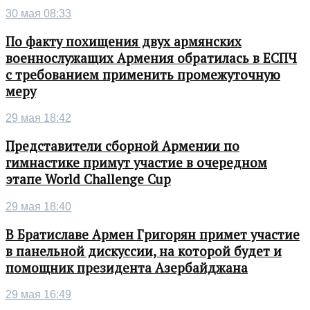
30 мая 08:33
По факту похищения двух армянских
военнослужащих Армения обратилась в ЕСПЧ
с требованием применить промежуточную
меру
29 мая 18:42
Представители сборной Армении по
гимнастике примут участие в очередном
этапе World Challenge Cup
29 мая 18:40
В Братиславе Армен Григорян примет участие
в панельной дискуссии, на которой будет и
помощник президента Азербайджана
29 мая 16:49