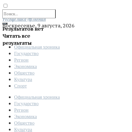
Отправить
Республика Армения
Воскресенье, 9 августа, 2026
Результатов нет
Читать все
результаты
Официальная хроника
Государство
Регион
Экономика
Общество
Культура
Спорт
Официальная хроника
Государство
Регион
Экономика
Общество
Культура