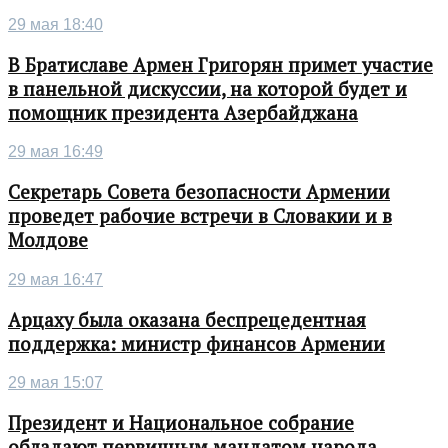
29 мая 18:40
В Братиславе Армен Григорян примет участие
в панельной дискуссии, на которой будет и
помощник президента Азербайджана
29 мая 16:49
Секретарь Совета безопасности Армении
проведет рабочие встречи в Словакии и в
Молдове
29 мая 16:47
Арцаху была оказана беспрецедентная
поддержка: министр финансов Армении
29 мая 15:07
Президент и Национальное собрание
обладают первичным мандатом народа