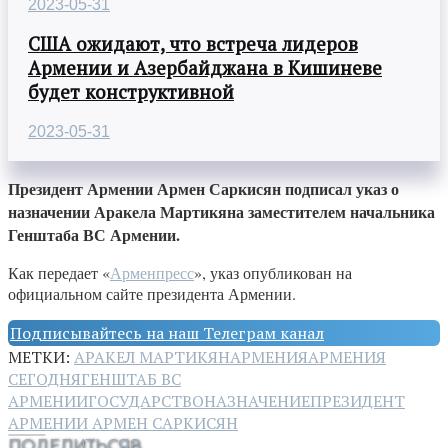
2023-05-31
США ожидают, что встреча лидеров
Армении и Азербайджана в Кишиневе
будет конструктивной
2023-05-31
Президент Армении Армен Саркисян подписал указ о
назначении Аракела Мартикяна заместителем начальника
Генштаба ВС Армении.
Как передает «
Арменпресс
», указ опубликован на
официальном сайте президента Армении.
Подписывайтесь на наш Телеграм канал
МЕТКИ:
АРАКЕЛ МАРТИКЯН
АРМЕНИЯ
АРМЕНИЯ
СЕГОДНЯ
ГЕНШТАБ ВС
АРМЕНИИ
ГОСУДАРСТВО
НАЗНАЧЕНИЕ
ПРЕЗИДЕНТ
АРМЕНИИ АРМЕН САРКИСЯН
ПОДЕЛИТЬСЯ
8