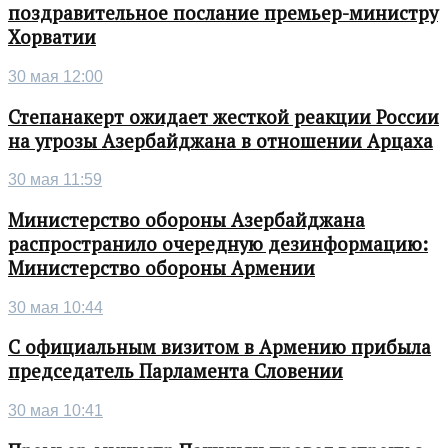
поздравительное послание премьер-министру
Хорватии
30 мая 12:00
Степанакерт ожидает жесткой реакции России
на угрозы Азербайджана в отношении Арцаха
30 мая 11:59
Министерство обороны Азербайджана
распространило очередную дезинформацию:
Министерство обороны Армении
30 мая 10:44
С официальным визитом в Армению прибыла
председатель Парламента Словении
30 мая 10:41