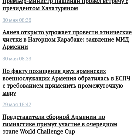
Премьер-министр Пашинян провел встречу с
президентом Хачатуряном
30 мая 08:36
Алиев открыто угрожает провести этнические
чистки в Нагорном Карабахе: заявление МИД
Армении
30 мая 08:33
По факту похищения двух армянских
военнослужащих Армения обратилась в ЕСПЧ
с требованием применить промежуточную
меру
29 мая 18:42
Представители сборной Армении по
гимнастике примут участие в очередном
этапе World Challenge Cup