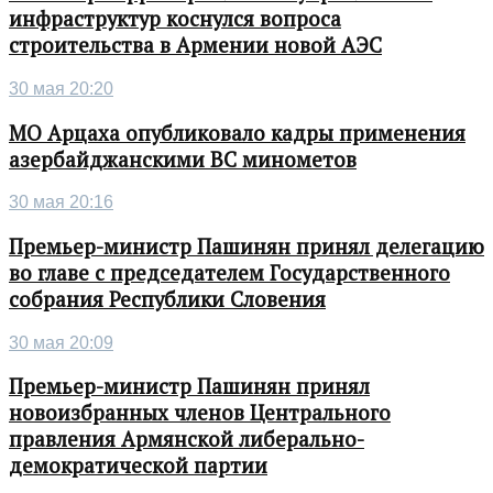
инфраструктур коснулся вопроса
строительства в Армении новой АЭС
30 мая 20:20
МО Арцаха опубликовало кадры применения
азербайджанскими ВС минометов
30 мая 20:16
Премьер-министр Пашинян принял делегацию
во главе с председателем Государственного
собрания Республики Словения
30 мая 20:09
Премьер-министр Пашинян принял
новоизбранных членов Центрального
правления Армянской либерально-
демократической партии