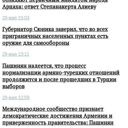
Арцаха: ответ Степанакерта Алиеву
29 мая 15:03
Губернатор Сюника заверил, что во всех
приграничных населенных пунктах есть
оружие для самообороны
29 мая 13:11
Пашинян надеется, что процесс
нормализации армяно-турецких отношений
продолжится и после прошедших в Турции
выборов
29 мая 12:59
Международное сообщество признает
демократические достижения Армении и
приверженность правительства: Пашинян