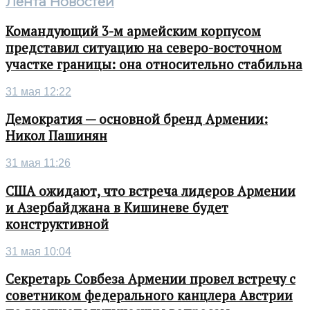
Лента Новостей
Командующий 3-м армейским корпусом
представил ситуацию на северо-восточном
участке границы: она относительно стабильна
31 мая 12:22
Демократия — основной бренд Армении:
Никол Пашинян
31 мая 11:26
США ожидают, что встреча лидеров Армении
и Азербайджана в Кишиневе будет
конструктивной
31 мая 10:04
Секретарь Совбеза Армении провел встречу с
советником федерального канцлера Австрии