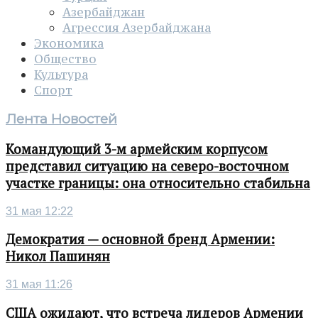
Азербайджан
Агрессия Азербайджана
Экономика
Общество
Культура
Спорт
Лента Новостей
Командующий 3-м армейским корпусом
представил ситуацию на северо-восточном
участке границы: она относительно стабильна
31 мая 12:22
Демократия — основной бренд Армении:
Никол Пашинян
31 мая 11:26
США ожидают, что встреча лидеров Армении