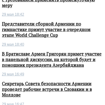
меру
29 мая 18:42
Представители сборной Армении по
гимнастике примут участие в очередном
этапе World Challenge Cup
29 мая 18:40
В Братиславе Армен Григорян примет участие
в панельной дискуссии, на которой будет и
помощник президента Азербайджана
29 мая 16:49
Секретарь Совета безопасности Армении
проведет рабочие встречи в Словакии и в
Молдове
29 мая 16:47