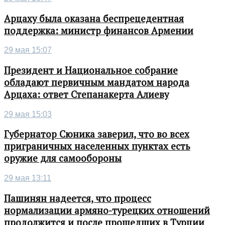
Арцаху была оказана беспрецедентная
поддержка: министр финансов Армении
29 мая 15:07
Президент и Национальное собрание
обладают первичным мандатом народа
Арцаха: ответ Степанакерта Алиеву
29 мая 15:03
Губернатор Сюника заверил, что во всех
приграничных населенных пунктах есть
оружие для самообороны
29 мая 13:11
Пашинян надеется, что процесс
нормализации армяно-турецких отношений
продолжится и после прошедших в Турции