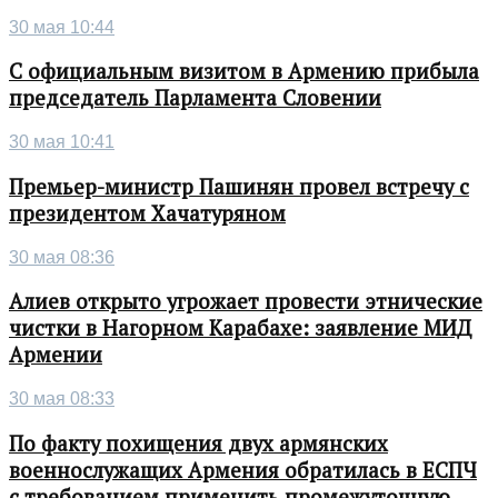
30 мая 10:44
С официальным визитом в Армению прибыла
председатель Парламента Словении
30 мая 10:41
Премьер-министр Пашинян провел встречу с
президентом Хачатуряном
30 мая 08:36
Алиев открыто угрожает провести этнические
чистки в Нагорном Карабахе: заявление МИД
Армении
30 мая 08:33
По факту похищения двух армянских
военнослужащих Армения обратилась в ЕСПЧ
с требованием применить промежуточную