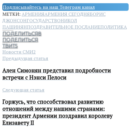
Подписывайтесь на наш Телеграм канал
МЕТКИ:
АРМЕНИЯ
АРМЕНИЯ СЕГОДНЯ
БОРИС
ДЖОНСОН
ГОСУДАРСТВО
НИКОЛ
ПАШИНЯН
ПОЗДРАВИТЕЛЬНОЕ ПОСЛАНИЕ
ПОЛИТИКА
ПОДЕЛИТЬСЯ
8
ПОДЕЛИТЬСЯ
ТВИТ
5
Новости СМИ2
Предыдущая статья
Ален Симонян представил подробности
встречи с Нэнси Пелоси
Следующая статья
Горжусь, что способствовал развитию
отношений между нашими странами:
президент Армении поздравил королеву
Елизавету II