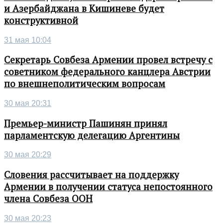
и Азербайджана в Кишиневе будет
конструктивной
31 мая 10:04
Секретарь Совбеза Армении провел встречу с
советником федерального канцлера Австрии
по внешнеполитическим вопросам
30 мая 20:31
Премьер-министр Пашинян принял
парламентскую делегацию Аргентины
30 мая 20:29
Словения рассчитывает на поддержку
Армении в получении статуса непостоянного
члена Совбеза ООН
30 мая 20:23