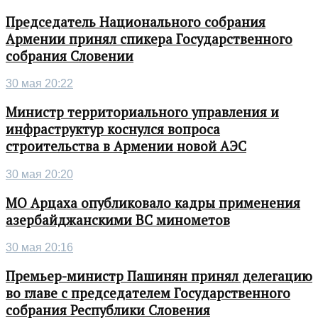
Председатель Национального собрания
Армении принял спикера Государственного
собрания Словении
30 мая 20:22
Министр территориального управления и
инфраструктур коснулся вопроса
строительства в Армении новой АЭС
30 мая 20:20
МО Арцаха опубликовало кадры применения
азербайджанскими ВС минометов
30 мая 20:16
Премьер-министр Пашинян принял делегацию
во главе с председателем Государственного
собрания Республики Словения