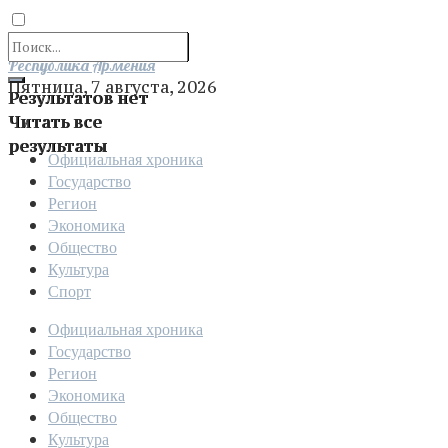
Отправить
Республика Армения
Пятница, 7 августа, 2026
Результатов нет
Читать все
результаты
Официальная хроника
Государство
Регион
Экономика
Общество
Культура
Спорт
Официальная хроника
Государство
Регион
Экономика
Общество
Культура