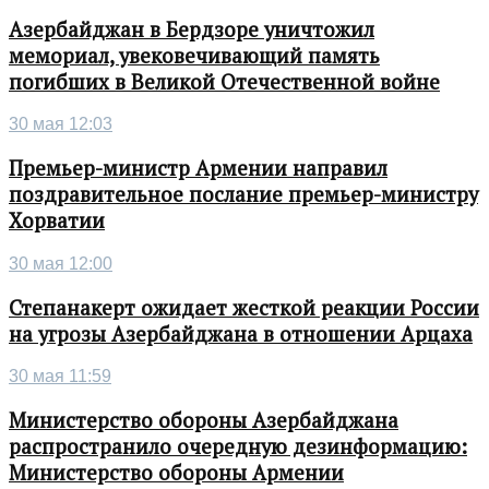
Азербайджан в Бердзоре уничтожил
мемориал, увековечивающий память
погибших в Великой Отечественной войне
30 мая 12:03
Премьер-министр Армении направил
поздравительное послание премьер-министру
Хорватии
30 мая 12:00
Степанакерт ожидает жесткой реакции России
на угрозы Азербайджана в отношении Арцаха
30 мая 11:59
Министерство обороны Азербайджана
распространило очередную дезинформацию:
Министерство обороны Армении