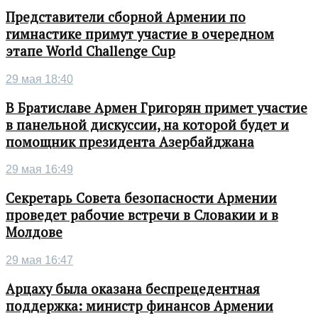
Представители сборной Армении по
гимнастике примут участие в очередном
этапе World Challenge Cup
29 мая 18:40
В Братиславе Армен Григорян примет участие
в панельной дискуссии, на которой будет и
помощник президента Азербайджана
29 мая 16:49
Секретарь Совета безопасности Армении
проведет рабочие встречи в Словакии и в
Молдове
29 мая 16:47
Арцаху была оказана беспрецедентная
поддержка: министр финансов Армении