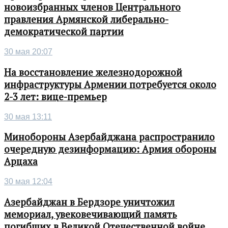
новоизбранных членов Центрального
правления Армянской либерально-
демократической партии
30 мая 20:07
На восстановление железнодорожной
инфраструктуры Армении потребуется около
2-3 лет: вице-премьер
30 мая 13:11
Минобороны Азербайджана распространило
очередную дезинформацию: Армия обороны
Арцаха
30 мая 12:04
Азербайджан в Бердзоре уничтожил
мемориал, увековечивающий память
погибших в Великой Отечественной войне