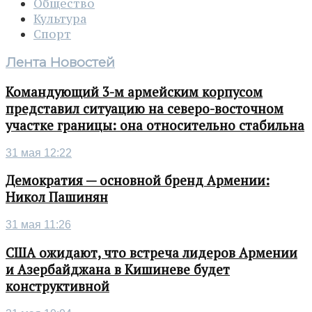
Общество
Культура
Спорт
Лента Новостей
Командующий 3-м армейским корпусом
представил ситуацию на северо-восточном
участке границы: она относительно стабильна
31 мая 12:22
Демократия — основной бренд Армении:
Никол Пашинян
31 мая 11:26
США ожидают, что встреча лидеров Армении
и Азербайджана в Кишиневе будет
конструктивной