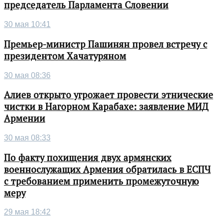
председатель Парламента Словении
30 мая 10:41
Премьер-министр Пашинян провел встречу с
президентом Хачатуряном
30 мая 08:36
Алиев открыто угрожает провести этнические
чистки в Нагорном Карабахе: заявление МИД
Армении
30 мая 08:33
По факту похищения двух армянских
военнослужащих Армения обратилась в ЕСПЧ
с требованием применить промежуточную
меру
29 мая 18:42