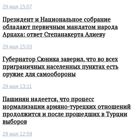
29 мая 15:07
Президент и Национальное собрание
обладают первичным мандатом народа
Арцаха: ответ Степанакерта Алиеву
29 мая 15:03
Губернатор Сюника заверил, что во всех
приграничных населенных пунктах есть
оружие для самообороны
29 мая 13:11
Пашинян надеется, что процесс
нормализации армяно-турецких отношений
продолжится и после прошедших в Турции
выборов
29 мая 12:59