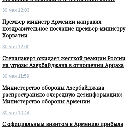
30 мая 12:03
Премьер-министр Армении направил
поздравительное послание премьер-министру
Хорватии
30 мая 12:00
Степанакерт ожидает жесткой реакции России
на угрозы Азербайджана в отношении Арцаха
30 мая 11:59
Министерство обороны Азербайджана
распространило очередную дезинформацию:
Министерство обороны Армении
30 мая 10:44
С официальным визитом в Армению прибыла