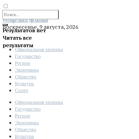
Отправить
Республика Армения
Воскресенье, 9 августа, 2026
Результатов нет
Читать все
результаты
Официальная хроника
Государство
Регион
Экономика
Общество
Культура
Спорт
Официальная хроника
Государство
Регион
Экономика
Общество
Культура