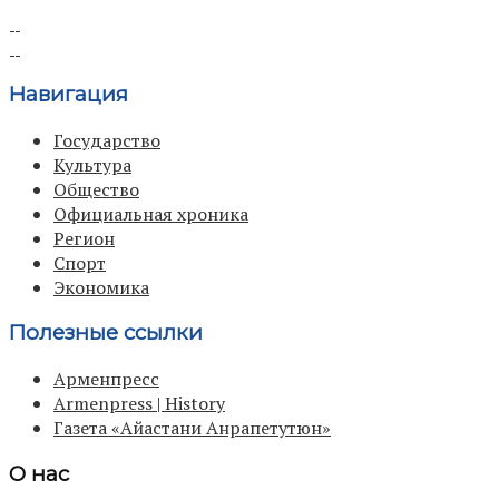
Навигация
Государство
Культура
Общество
Официальная хроника
Регион
Спорт
Экономика
Полезные ссылки
Арменпресс
Armenpress | History
Газета «Айастани Анрапетутюн»
О нас