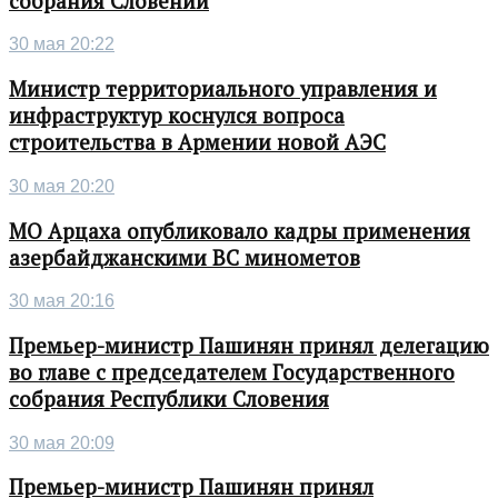
собрания Словении
30 мая 20:22
Министр территориального управления и
инфраструктур коснулся вопроса
строительства в Армении новой АЭС
30 мая 20:20
МО Арцаха опубликовало кадры применения
азербайджанскими ВС минометов
30 мая 20:16
Премьер-министр Пашинян принял делегацию
во главе с председателем Государственного
собрания Республики Словения
30 мая 20:09
Премьер-министр Пашинян принял