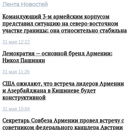
Лента Новостей
Командующий 3-м армейским корпусом
представил ситуацию на северо-восточном
участке границы: она относительно стабильна
31 мая 12:22
Демократия — основной бренд Армении:
Никол Пашинян
31 мая 11:26
США ожидают, что встреча лидеров Армении
и Азербайджана в Кишиневе будет
конструктивной
31 мая 10:04
Секретарь Совбеза Армении провел встречу с
советником федерального канцлера Австрии