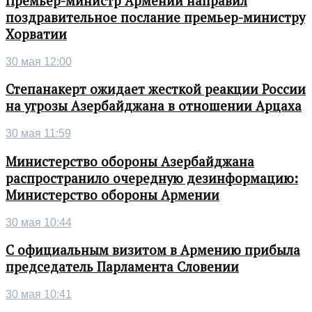
Премьер-министр Армении направил
поздравительное послание премьер-министру
Хорватии
30 мая 12:00
Степанакерт ожидает жесткой реакции России
на угрозы Азербайджана в отношении Арцаха
30 мая 11:59
Министерство обороны Азербайджана
распространило очередную дезинформацию:
Министерство обороны Армении
30 мая 10:44
С официальным визитом в Армению прибыла
председатель Парламента Словении
30 мая 10:41