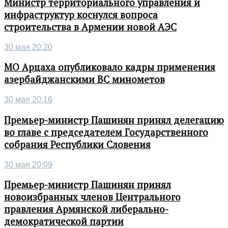
Министр территориального управления и
инфраструктур коснулся вопроса
строительства в Армении новой АЭС
30 мая 20:20
МО Арцаха опубликовало кадры применения
азербайджанскими ВС минометов
30 мая 20:16
Премьер-министр Пашинян принял делегацию
во главе с председателем Государственного
собрания Республики Словения
30 мая 20:09
Премьер-министр Пашинян принял
новоизбранных членов Центрального
правления Армянской либерально-
демократической партии