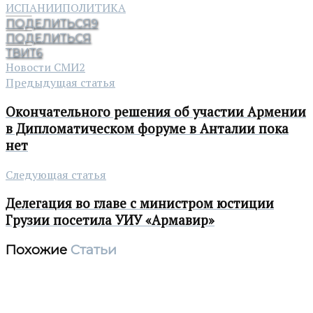
ИСПАНИИ
ПОЛИТИКА
ПОДЕЛИТЬСЯ
9
ПОДЕЛИТЬСЯ
ТВИТ
6
Новости СМИ2
Предыдущая статья
Окончательного решения об участии Армении
в Дипломатическом форуме в Анталии пока
нет
Следующая статья
Делегация во главе с министром юстиции
Грузии посетила УИУ «Армавир»
Похожие
Статьи