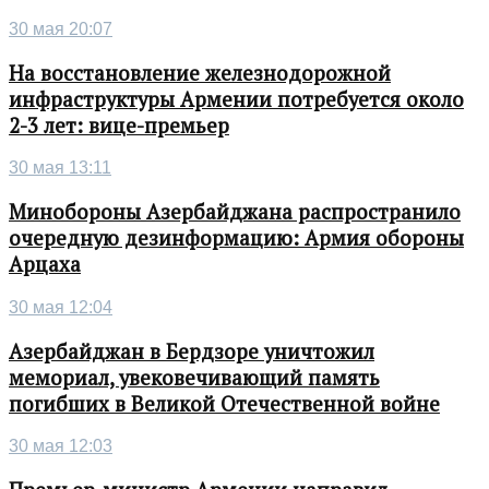
30 мая 20:07
На восстановление железнодорожной
инфраструктуры Армении потребуется около
2-3 лет: вице-премьер
30 мая 13:11
Минобороны Азербайджана распространило
очередную дезинформацию: Армия обороны
Арцаха
30 мая 12:04
Азербайджан в Бердзоре уничтожил
мемориал, увековечивающий память
погибших в Великой Отечественной войне
30 мая 12:03