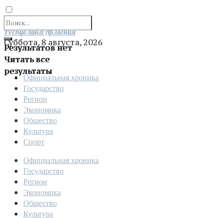
Отправить
Республика Армения
Суббота, 8 августа, 2026
Результатов нет
Читать все
результаты
Официальная хроника
Государство
Регион
Экономика
Общество
Культура
Спорт
Официальная хроника
Государство
Регион
Экономика
Общество
Культура