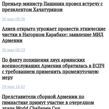
Премьер-министр Пашинян провел встречу с
президентом Хачатуряном
30 мая 08:36
Алиев открыто угрожает провести этнические
чистки в Нагорном Карабахе: заявление МИД
Армении
30 мая 08:33
По факту похищения двух армянских
военнослужащих Армения обратилась в ЕСПЧ
с требованием применить промежуточную
меру
29 мая 18:42
Представители сборной Армении по
гимнастике примут участие в очередном
этапе World Challenge Cup