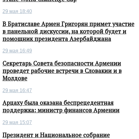
29 мая 18:40
В Братиславе Армен Григорян примет участие
в панельной дискуссии, на которой будет и
помощник президента Азербайджана
29 мая 16:49
Секретарь Совета безопасности Армении
проведет рабочие встречи в Словакии и в
Молдове
29 мая 16:47
Арцаху была оказана беспрецедентная
поддержка: министр финансов Армении
29 мая 15:07
Президент и Национальное собрание