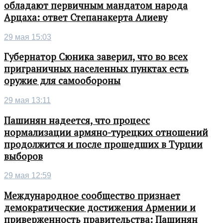
обладают первичным мандатом народа
Арцаха: ответ Степанакерта Алиеву
29 мая 15:03
Губернатор Сюника заверил, что во всех
приграничных населенных пунктах есть
оружие для самообороны
29 мая 13:11
Пашинян надеется, что процесс
нормализации армяно-турецких отношений
продолжится и после прошедших в Турции
выборов
29 мая 12:59
Международное сообщество признает
демократические достижения Армении и
приверженность правительства: Пашинян