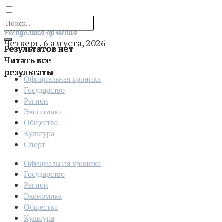
Отправить
Республика Армения
Четверг, 6 августа, 2026
Результатов нет
Читать все
результаты
Официальная хроника
Государство
Регион
Экономика
Общество
Культура
Спорт
Официальная хроника
Государство
Регион
Экономика
Общество
Культура