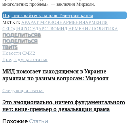
многолетних проблем», — заключил Мирзоян.
Подписывайтесь на наш Телеграм канал
МЕТКИ:
АРАРАТ МИРЗОЯН
АРМЕНИЯ
АРМЕНИЯ
СЕГОДНЯ
ГОСУДАРСТВО
МИД АРМЕНИИ
ПОЛИТИКА
ПОДЕЛИТЬСЯ
8
ПОДЕЛИТЬСЯ
ТВИТ
5
Новости СМИ2
Предыдущая статья
МИД помогает находящимся в Украине
армянам по разным вопросам: Мирзоян
Следующая статья
Это эмоционально, ничего фундаментального
нет: вице-премьер о девальвации драма
Похожие
Статьи