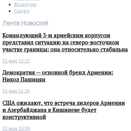
Культура
Спорт
Лента Новостей
Командующий 3-м армейским корпусом
представил ситуацию на северо-восточном
участке границы: она относительно стабильна
31 мая 12:22
Демократия — основной бренд Армении:
Никол Пашинян
31 мая 11:26
США ожидают, что встреча лидеров Армении
и Азербайджана в Кишиневе будет
конструктивной
31 мая 10:04