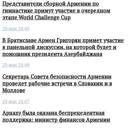
Представители сборной Армении по
гимнастике примут участие в очередном
этапе World Challenge Cup
29 мая 18:40
В Братиславе Армен Григорян примет участие
в панельной дискуссии, на которой будет и
помощник президента Азербайджана
29 мая 16:49
Секретарь Совета безопасности Армении
проведет рабочие встречи в Словакии и в
Молдове
29 мая 16:47
Арцаху была оказана беспрецедентная
поддержка: министр финансов Армении