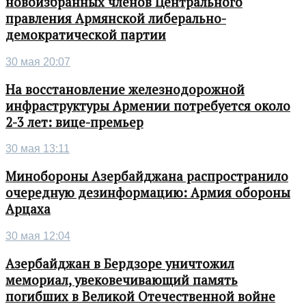
новоизбранных членов Центрального
правления Армянской либерально-
демократической партии
30 мая 20:07
На восстановление железнодорожной
инфраструктуры Армении потребуется около
2-3 лет: вице-премьер
30 мая 13:11
Минобороны Азербайджана распространило
очередную дезинформацию: Армия обороны
Арцаха
30 мая 12:04
Азербайджан в Бердзоре уничтожил
мемориал, увековечивающий память
погибших в Великой Отечественной войне