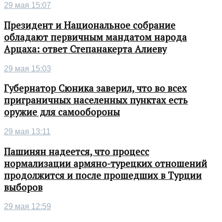
29 мая 15:07
Президент и Национальное собрание
обладают первичным мандатом народа
Арцаха: ответ Степанакерта Алиеву
29 мая 15:03
Губернатор Сюника заверил, что во всех
приграничных населенных пунктах есть
оружие для самообороны
29 мая 13:11
Пашинян надеется, что процесс
нормализации армяно-турецких отношений
продолжится и после прошедших в Турции
выборов
29 мая 12:59