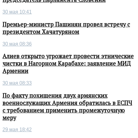
30 мая 10:41
Премьер-министр Пашинян провел встречу с
президентом Хачатуряном
30 мая 08:36
Алиев открыто угрожает провести этнические
чистки в Нагорном Карабахе: заявление МИД
Армении
30 мая 08:33
По факту похищения двух армянских
военнослужащих Армения обратилась в ЕСПЧ
с требованием применить промежуточную
меру
29 мая 18:42