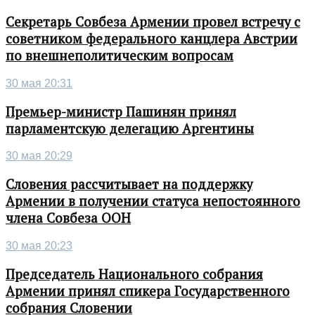
Секретарь Совбеза Армении провел встречу с
советником федерального канцлера Австрии
по внешнеполитическим вопросам
30 мая 20:31
Премьер-министр Пашинян принял
парламентскую делегацию Аргентины
30 мая 20:29
Словения рассчитывает на поддержку
Армении в получении статуса непостоянного
члена Совбеза ООН
30 мая 20:23
Председатель Национального собрания
Армении принял спикера Государственного
собрания Словении