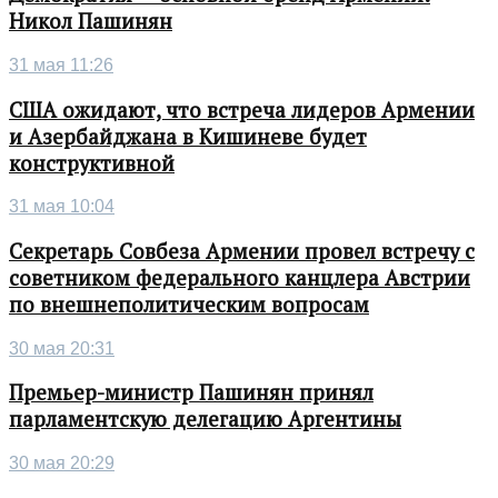
Никол Пашинян
31 мая 11:26
США ожидают, что встреча лидеров Армении
и Азербайджана в Кишиневе будет
конструктивной
31 мая 10:04
Секретарь Совбеза Армении провел встречу с
советником федерального канцлера Австрии
по внешнеполитическим вопросам
30 мая 20:31
Премьер-министр Пашинян принял
парламентскую делегацию Аргентины
30 мая 20:29