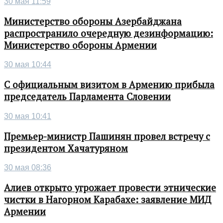
30 мая 11:59
Министерство обороны Азербайджана
распространило очередную дезинформацию:
Министерство обороны Армении
30 мая 10:44
С официальным визитом в Армению прибыла
председатель Парламента Словении
30 мая 10:41
Премьер-министр Пашинян провел встречу с
президентом Хачатуряном
30 мая 08:36
Алиев открыто угрожает провести этнические
чистки в Нагорном Карабахе: заявление МИД
Армении