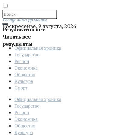
Отправить
Республика Армения
Воскресенье, 9 августа, 2026
Результатов нет
Читать все
результаты
Официальная хроника
Государство
Регион
Экономика
Общество
Культура
Спорт
Официальная хроника
Государство
Регион
Экономика
Общество
Культура