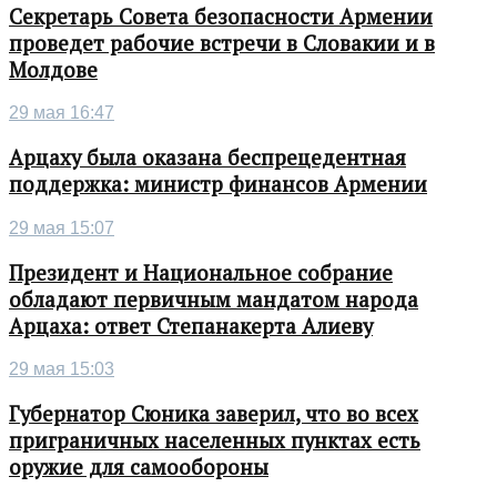
Секретарь Совета безопасности Армении
проведет рабочие встречи в Словакии и в
Молдове
29 мая 16:47
Арцаху была оказана беспрецедентная
поддержка: министр финансов Армении
29 мая 15:07
Президент и Национальное собрание
обладают первичным мандатом народа
Арцаха: ответ Степанакерта Алиеву
29 мая 15:03
Губернатор Сюника заверил, что во всех
приграничных населенных пунктах есть
оружие для самообороны