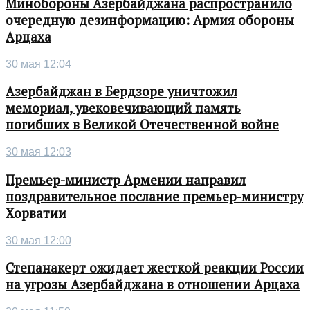
Минобороны Азербайджана распространило
очередную дезинформацию: Армия обороны
Арцаха
30 мая 12:04
Азербайджан в Бердзоре уничтожил
мемориал, увековечивающий память
погибших в Великой Отечественной войне
30 мая 12:03
Премьер-министр Армении направил
поздравительное послание премьер-министру
Хорватии
30 мая 12:00
Степанакерт ожидает жесткой реакции России
на угрозы Азербайджана в отношении Арцаха