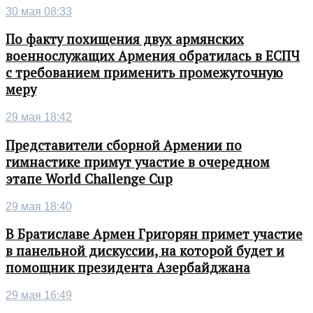
30 мая 08:33
По факту похищения двух армянских
военнослужащих Армения обратилась в ЕСПЧ
с требованием применить промежуточную
меру
29 мая 18:42
Представители сборной Армении по
гимнастике примут участие в очередном
этапе World Challenge Cup
29 мая 18:40
В Братиславе Армен Григорян примет участие
в панельной дискуссии, на которой будет и
помощник президента Азербайджана
29 мая 16:49