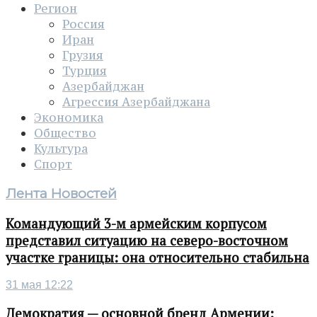
Регион
Россия
Иран
Грузия
Турция
Азербайджан
Агрессия Азербайджана
Экономика
Общество
Культура
Спорт
Лента Новостей
Командующий 3-м армейским корпусом
представил ситуацию на северо-восточном
участке границы: она относительно стабильна
31 мая 12:22
Демократия — основной бренд Армении: