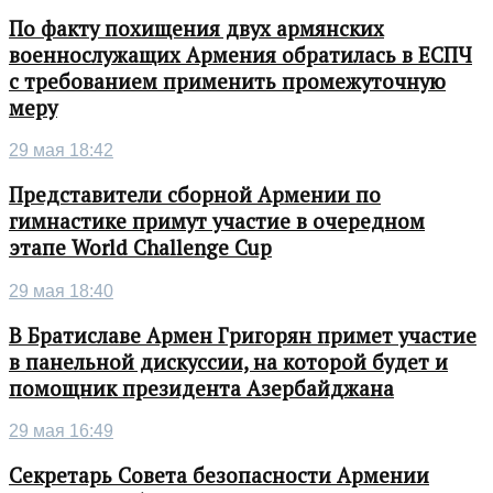
По факту похищения двух армянских
военнослужащих Армения обратилась в ЕСПЧ
с требованием применить промежуточную
меру
29 мая 18:42
Представители сборной Армении по
гимнастике примут участие в очередном
этапе World Challenge Cup
29 мая 18:40
В Братиславе Армен Григорян примет участие
в панельной дискуссии, на которой будет и
помощник президента Азербайджана
29 мая 16:49
Секретарь Совета безопасности Армении