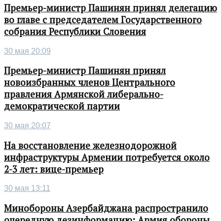
Премьер-министр Пашинян принял делегацию
во главе с председателем Государственного
собрания Республики Словения
30 мая 20:09
Премьер-министр Пашинян принял
новоизбранных членов Центрального
правления Армянской либерально-
демократической партии
30 мая 20:07
На восстановление железнодорожной
инфраструктуры Армении потребуется около
2-3 лет: вице-премьер
30 мая 13:11
Минобороны Азербайджана распространило
очередную дезинформацию: Армия обороны