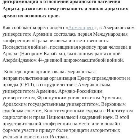
дискриминации в отношении армянского населения
Арцаха, разжигая к нему ненависть и лишая арцахских
армян их основных прав.
Как сообщает корреспондент «
Арменпресс
», в Американском
университете Армении состоялась первая Международная
конференция «Права человека и ответственность.
Последствия войны», посвященная кризису прав человека в
Арцахе (Нагорном Карабахе), вызванному развязанной
Азербайджаном 44-дневной широкомасштабной войной.
Конференцию организовала американская
неправительственная организация Центр справедливости и
правды (CFTJ), в сотрудничестве с Американским
университетом Армении, Армяно-Российским
университетом, Французским университетом Армении,
Арцахским государственным университетом, Верховным
судебным советом, Конституционным судом и с Институтом
социологии и права Национальной академией наук. В этой
представительной конференции на месте или в онлайн
формате участие примут более тридцати авторитетных
ученых и юристов из 16 стран.