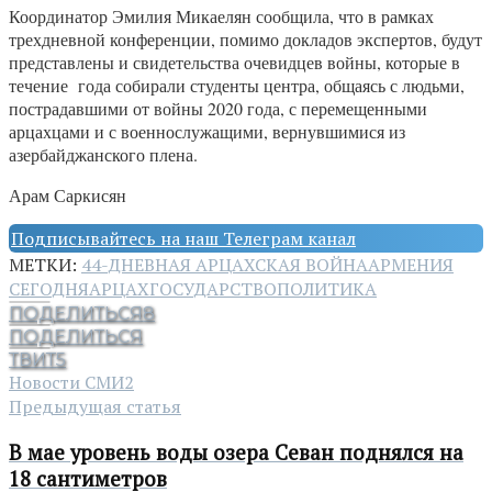
Координатор Эмилия Микаелян сообщила, что в рамках
трехдневной конференции, помимо докладов экспертов, будут
представлены и свидетельства очевидцев войны, которые в
течение года собирали студенты центра, общаясь с людьми,
пострадавшими от войны 2020 года, с перемещенными
арцахцами и с военнослужащими, вернувшимися из
азербайджанского плена.
Арам Саркисян
Подписывайтесь на наш Телеграм канал
МЕТКИ:
44-ДНЕВНАЯ АРЦАХСКАЯ ВОЙНА
АРМЕНИЯ
СЕГОДНЯ
АРЦАХ
ГОСУДАРСТВО
ПОЛИТИКА
ПОДЕЛИТЬСЯ
8
ПОДЕЛИТЬСЯ
ТВИТ
5
Новости СМИ2
Предыдущая статья
В мае уровень воды озера Севан поднялся на
18 сантиметров