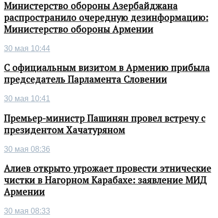
Министерство обороны Азербайджана
распространило очередную дезинформацию:
Министерство обороны Армении
30 мая 10:44
С официальным визитом в Армению прибыла
председатель Парламента Словении
30 мая 10:41
Премьер-министр Пашинян провел встречу с
президентом Хачатуряном
30 мая 08:36
Алиев открыто угрожает провести этнические
чистки в Нагорном Карабахе: заявление МИД
Армении
30 мая 08:33