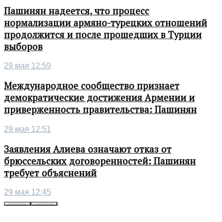
Пашинян надеется, что процесс
нормализации армяно-турецких отношений
продолжится и после прошедших в Турции
выборов
29 мая 12:59
Международное сообщество признает
демократические достижения Армении и
приверженность правительства: Пашинян
29 мая 12:51
Заявления Алиева означают отказ от
брюссельских договоренностей: Пашинян
требует объяснений
29 мая 12:45