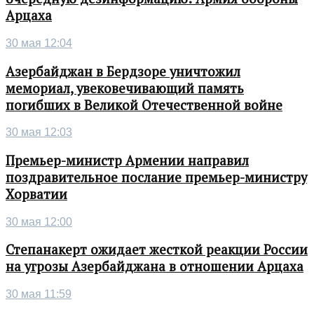
Арцаха
30 мая 12:04
Азербайджан в Бердзоре уничтожил
мемориал, увековечивающий память
погибших в Великой Отечественной войне
30 мая 12:03
Премьер-министр Армении направил
поздравительное послание премьер-министру
Хорватии
30 мая 12:00
Степанакерт ожидает жесткой реакции России
на угрозы Азербайджана в отношении Арцаха
30 мая 11:59