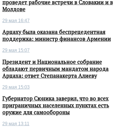
проведет рабочие встречи в Словакии и в
Молдове
29 мая 16:47
Арцаху была оказана беспрецедентная
поддержка: министр финансов Армении
29 мая 15:07
Президент и Национальное собрание
обладают первичным мандатом народа
Арцаха: ответ Степанакерта Алиеву
29 мая 15:03
Губернатор Сюника заверил, что во всех
приграничных населенных пунктах есть
оружие для самообороны
29 мая 13:11