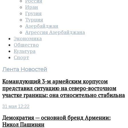
Россия
Иран
Грузия
Турция
Азербайджан
Агрессия Азербайджана
Экономика
Общество
Культура
Спорт
Лента Новостей
Командующий 3-м армейским корпусом
представил ситуацию на северо-восточном
участке границы: она относительно стабильна
31 мая 12:22
Демократия — основной бренд Армении:
Никол Пашинян