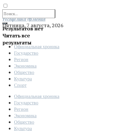
Отправить
Республика Армения
Пятница, 7 августа, 2026
Результатов нет
Читать все
результаты
Официальная хроника
Государство
Регион
Экономика
Общество
Культура
Спорт
Официальная хроника
Государство
Регион
Экономика
Общество
Культура