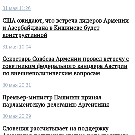
31 мая 11:26
США ожидают, что встреча лидеров Армении
и Азербайджана в Кишиневе будет
конструктивной
31 мая 10:04
Секретарь Совбеза Армении провел встречу с
советником федерального канцлера Австрии
по внешнеполитическим вопросам
30 мая 20:31
Премьер-министр Пашинян принял
парламентскую делегацию Аргентины
30 мая 20:29
Словения рассчитывает на поддержку