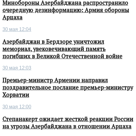
Минобороны Азербайджана распространило
очередную дезинформацию: Армия обороны
Арцаха
30 мая 12:04
Азербайджан в Бердзоре уничтожил
мемориал, увековечивающий память
погибших в Великой Отечественной войне
30 мая 12:03
Премьер-министр Армении направил
поздравительное послание премьер-министру
Хорватии
30 мая 12:00
Степанакерт ожидает жесткой реакции России
на угрозы Азербайджана в отношении Арцаха