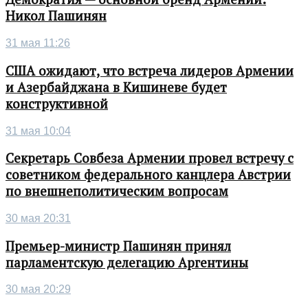
Никол Пашинян
31 мая 11:26
США ожидают, что встреча лидеров Армении
и Азербайджана в Кишиневе будет
конструктивной
31 мая 10:04
Секретарь Совбеза Армении провел встречу с
советником федерального канцлера Австрии
по внешнеполитическим вопросам
30 мая 20:31
Премьер-министр Пашинян принял
парламентскую делегацию Аргентины
30 мая 20:29