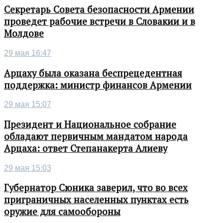
Секретарь Совета безопасности Армении
проведет рабочие встречи в Словакии и в
Молдове
29 мая 16:47
Арцаху была оказана беспрецедентная
поддержка: министр финансов Армении
29 мая 15:07
Президент и Национальное собрание
обладают первичным мандатом народа
Арцаха: ответ Степанакерта Алиеву
29 мая 15:03
Губернатор Сюника заверил, что во всех
приграничных населенных пунктах есть
оружие для самообороны