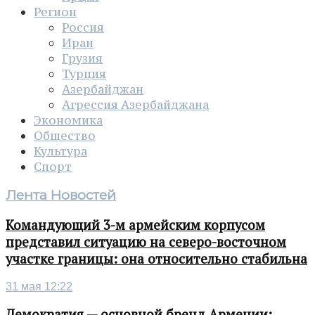
Регион
Россия
Иран
Грузия
Турция
Азербайджан
Агрессия Азербайджана
Экономика
Общество
Культура
Спорт
Лента Новостей
Командующий 3-м армейским корпусом
представил ситуацию на северо-восточном
участке границы: она относительно стабильна
31 мая 12:22
Демократия — основной бренд Армении: