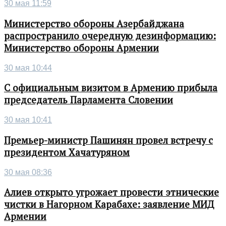
30 мая 11:59
Министерство обороны Азербайджана
распространило очередную дезинформацию:
Министерство обороны Армении
30 мая 10:44
С официальным визитом в Армению прибыла
председатель Парламента Словении
30 мая 10:41
Премьер-министр Пашинян провел встречу с
президентом Хачатуряном
30 мая 08:36
Алиев открыто угрожает провести этнические
чистки в Нагорном Карабахе: заявление МИД
Армении