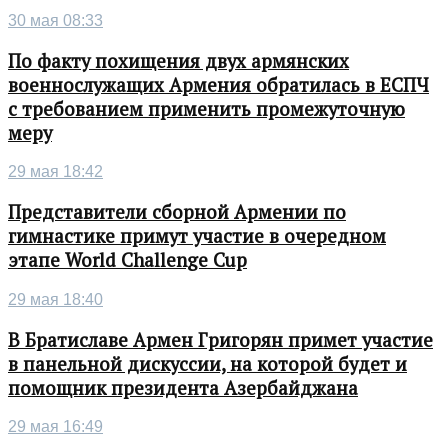
30 мая 08:33
По факту похищения двух армянских
военнослужащих Армения обратилась в ЕСПЧ
с требованием применить промежуточную
меру
29 мая 18:42
Представители сборной Армении по
гимнастике примут участие в очередном
этапе World Challenge Cup
29 мая 18:40
В Братиславе Армен Григорян примет участие
в панельной дискуссии, на которой будет и
помощник президента Азербайджана
29 мая 16:49