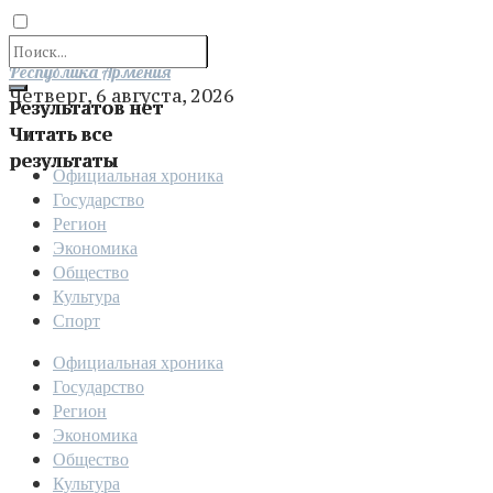
Отправить
Республика Армения
Четверг, 6 августа, 2026
Результатов нет
Читать все
результаты
Официальная хроника
Государство
Регион
Экономика
Общество
Культура
Спорт
Официальная хроника
Государство
Регион
Экономика
Общество
Культура