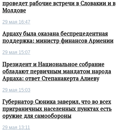
проведет рабочие встречи в Словакии и в
Молдове
29 мая 16:47
Арцаху была оказана беспрецедентная
поддержка: министр финансов Армении
29 мая 15:07
Президент и Национальное собрание
обладают первичным мандатом народа
Арцаха: ответ Степанакерта Алиеву
29 мая 15:03
Губернатор Сюника заверил, что во всех
приграничных населенных пунктах есть
оружие для самообороны
29 мая 13:11