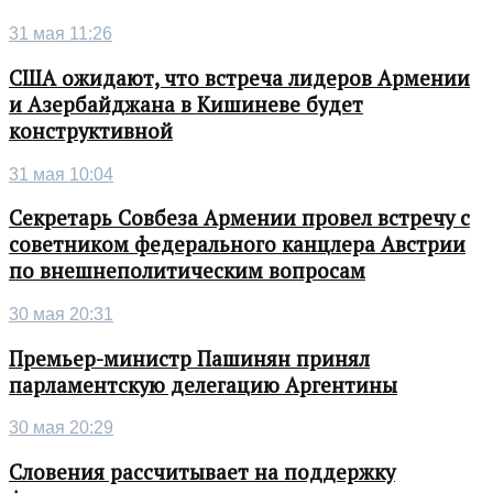
31 мая 11:26
США ожидают, что встреча лидеров Армении
и Азербайджана в Кишиневе будет
конструктивной
31 мая 10:04
Секретарь Совбеза Армении провел встречу с
советником федерального канцлера Австрии
по внешнеполитическим вопросам
30 мая 20:31
Премьер-министр Пашинян принял
парламентскую делегацию Аргентины
30 мая 20:29
Словения рассчитывает на поддержку