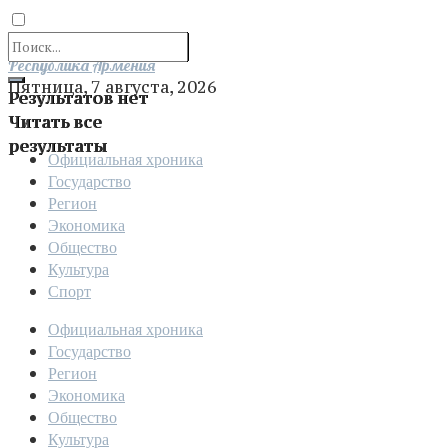
Отправить
Республика Армения
Пятница, 7 августа, 2026
Результатов нет
Читать все
результаты
Официальная хроника
Государство
Регион
Экономика
Общество
Культура
Спорт
Официальная хроника
Государство
Регион
Экономика
Общество
Культура