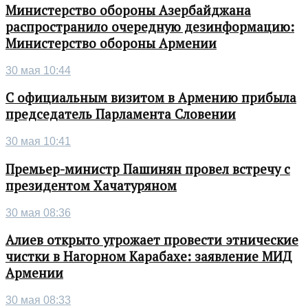
Министерство обороны Азербайджана
распространило очередную дезинформацию:
Министерство обороны Армении
30 мая 10:44
С официальным визитом в Армению прибыла
председатель Парламента Словении
30 мая 10:41
Премьер-министр Пашинян провел встречу с
президентом Хачатуряном
30 мая 08:36
Алиев открыто угрожает провести этнические
чистки в Нагорном Карабахе: заявление МИД
Армении
30 мая 08:33