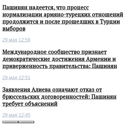
Пашинян надеется, что процесс
нормализации армяно-турецких отношений
продолжится и после прошедших в Турции
выборов
29 мая 12:59
Международное сообщество признает
демократические достижения Армении и
приверженность правительства: Пашинян
29 мая 12:51
Заявления Алиева означают отказ от
брюссельских договоренностей: Пашинян
требует объяснений
29 мая 12:45