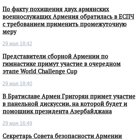
По факту похищения двух армянских
военнослужащих Армения обратилась в ЕСПЧ
с требованием применить промежуточную
меру
29 мая 18:42
Представители сборной Армении по
гимнастике примут участие в очередном
этапе World Challenge Cup
29 мая 18:40
В Братиславе Армен Григорян примет участие
в панельной дискуссии, на которой будет и
помощник президента Азербайджана
29 мая 16:49
Секретарь Совета безопасности Армении