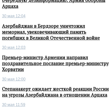
очередную дезинформацию: Армия обороны
Арцаха
30 мая 12:04
Азербайджан в Бердзоре уничтожил
мемориал, увековечивающий память
погибших в Великой Отечественной войне
30 мая 12:03
Премьер-министр Армении направил
поздравительное послание премьер-министру
Хорватии
30 мая 12:00
Степанакерт ожидает жесткой реакции России
на угрозы Азербайджана в отношении Арцаха
30 мая 11:59