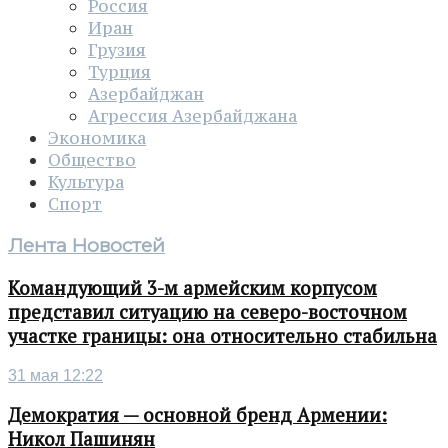
Россия
Иран
Грузия
Турция
Азербайджан
Агрессия Азербайджана
Экономика
Общество
Культура
Спорт
Лента Новостей
Командующий 3-м армейским корпусом
представил ситуацию на северо-восточном
участке границы: она относительно стабильна
31 мая 12:22
Демократия — основной бренд Армении:
Никол Пашинян