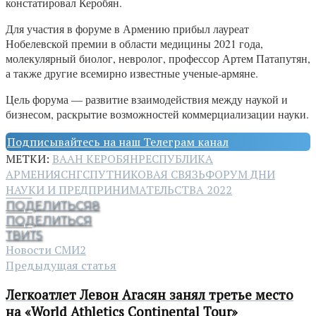
констатировал Керобян.
Для участия в форуме в Армению прибыл лауреат
Нобелевской премии в области медицины 2021 года,
молекулярный биолог, невролог, профессор Артем Патапутян,
а также другие всемирно известные ученые-армяне.
Цель форума — развитие взаимодействия между наукой и
бизнесом, раскрытие возможностей коммерциализации науки.
Подписывайтесь на наш Телеграм канал
МЕТКИ:
ВААН КЕРОБЯН
РЕСПУБЛИКА
АРМЕНИЯ
СНГ
СПУТНИКОВАЯ СВЯЗЬ
ФОРУМ ДНИ
НАУКИ И ПРЕДПРИНИМАТЕЛЬСТВА 2022
ПОДЕЛИТЬСЯ
8
ПОДЕЛИТЬСЯ
ТВИТ
5
Новости СМИ2
Предыдущая статья
Легкоатлет Левон Агасян занял третье место
на «World Athletics Continental Tour»