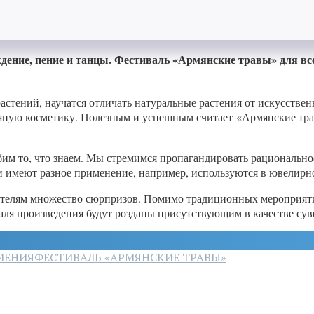
ение, пение и танцы. Фестиваль «Армянские травы» для всей 
астений, научатся отличать натуральные растения от искусствен
авяную косметику. Полезным и успешным считает «Армянские тра
им то, что знаем. Мы стремимся пропагандировать рациональное
и имеют разное применение, например, используются в ювелирно
тителям множество сюрпризов. Помимо традиционных мероприяти
аля произведения будут розданы присутствующим в качестве сув
МЕНИЯ
ФЕСТИВАЛЬ «АРМЯНСКИЕ ТРАВЫ»