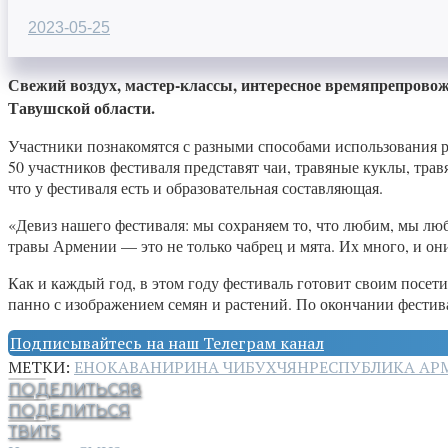
2023-05-25
Свежий воздух, мастер-классы, интересное времяпрепровожд
Тавушской области.
Участники познакомятся с разными способами использования р
50 участников фестиваля представят чаи, травяные куклы, тр
что у фестиваля есть и образовательная составляющая.
«Девиз нашего фестиваля: мы сохраняем то, что любим, мы люб
травы Армении — это не только чабрец и мята. Их много, и он
Как и каждый год, в этом году фестиваль готовит своим посе
панно с изображением семян и растений. По окончании фестив
Подписывайтесь на наш Телеграм канал
МЕТКИ:
ЕНОКАВАН
ИРИНА ЧИБУХЧЯН
РЕСПУБЛИКА АР
ПОДЕЛИТЬСЯ
8
ПОДЕЛИТЬСЯ
ТВИТ
5