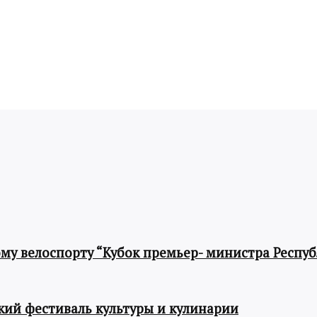
му велоспорту “Кубок премьер- министра Респу
ий фестиваль культуры и кулинарии