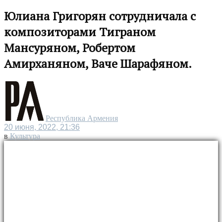
Юлиана Григорян сотрудничала с
композиторами Тиграном
Мансуряном, Робертом
Амирханяном, Ваче Шарафяном.
Республика Армения
20 июня, 2022, 21:36
в
Культура