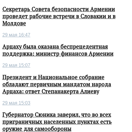
Секретарь Совета безопасности Армении
проведет рабочие встречи в Словакии и в
Молдове
29 мая 16:47
Арцаху была оказана беспрецедентная
поддержка: министр финансов Армении
29 мая 15:07
Президент и Национальное собрание
обладают первичным мандатом народа
Арцаха: ответ Степанакерта Алиеву
29 мая 15:03
Губернатор Сюника заверил, что во всех
приграничных населенных пунктах есть
оружие для самообороны