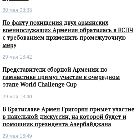
30 мая 08:33
По факту похищения двух армянских
военнослужащих Армения обратилась в ЕСПЧ
с требованием применить промежуточную
меру
29 мая 18:42
Представители сборной Армении по
гимнастике примут участие в очередном
этапе World Challenge Cup
29 мая 18:40
В Братиславе Армен Григорян примет участие
в панельной дискуссии, на которой будет и
помощник президента Азербайджана
29 мая 16:49