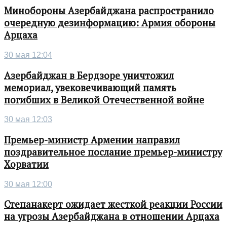
Минобороны Азербайджана распространило
очередную дезинформацию: Армия обороны
Арцаха
30 мая 12:04
Азербайджан в Бердзоре уничтожил
мемориал, увековечивающий память
погибших в Великой Отечественной войне
30 мая 12:03
Премьер-министр Армении направил
поздравительное послание премьер-министру
Хорватии
30 мая 12:00
Степанакерт ожидает жесткой реакции России
на угрозы Азербайджана в отношении Арцаха