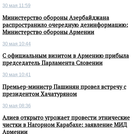
30 мая 11:59
Министерство обороны Азербайджана
распространило очередную дезинформацию:
Министерство обороны Армении
30 мая 10:44
С официальным визитом в Армению прибыла
председатель Парламента Словении
30 мая 10:41
Премьер-министр Пашинян провел встречу с
президентом Хачатуряном
30 мая 08:36
Алиев открыто угрожает провести этнические
чистки в Нагорном Карабахе: заявление МИД
Армении