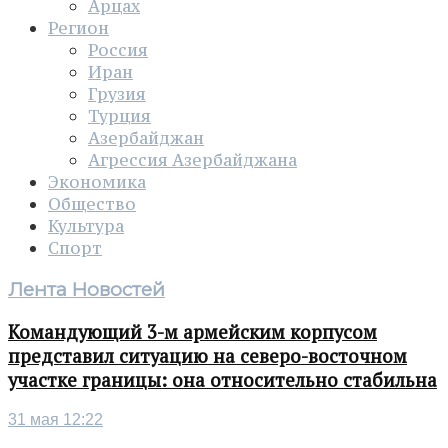
Арцах
Регион
Россия
Иран
Грузия
Турция
Азербайджан
Агрессия Азербайджана
Экономика
Общество
Культура
Спорт
Лента Новостей
Командующий 3-м армейским корпусом
представил ситуацию на северо-восточном
участке границы: она относительно стабильна
31 мая 12:22