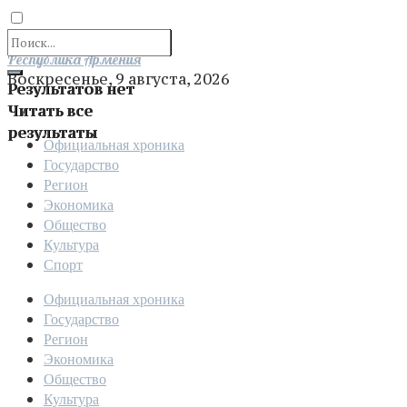
Отправить
Республика Армения
Воскресенье, 9 августа, 2026
Результатов нет
Читать все
результаты
Официальная хроника
Государство
Регион
Экономика
Общество
Культура
Спорт
Официальная хроника
Государство
Регион
Экономика
Общество
Культура