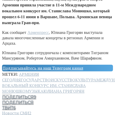
Армении приняла участие в 11-м Международном
вокальном конкурсе им. Станислава Монюшко, который
прошел 6-11 июня в Варшаве, Польша. Армянская певица
выиграла Гран-при.
Как сообщает
Арменпресс
, Юлиана Григорян выступала
давала многочисленные концерты в регионах Армении и
Арцаха.
Юлиана Григорян сотрудничала с композиторами Тиграном
Мансуряном, Робертом Амирханяном, Ваче Шарафяном.
Подписывайтесь на наш Телеграм канал
МЕТКИ:
АРМЕНИЯ
СЕГОДНЯ
ГОСУДАРСТВО
ИСКУССТВО
КУЛЬТУРА
МЕЖДУН
ВОКАЛЬНЫЙ КОНКУРС ИМ. СТАНИСЛАВА
МОНЮШКО
МУЗЫКА
ЮЛИАНА ГРИГОРЯН
ПОДЕЛИТЬСЯ
9
ПОДЕЛИТЬСЯ
ТВИТ
6
Новости СМИ2