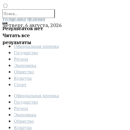
Отправить
Республика Армения
Четверг, 6 августа, 2026
Результатов нет
Читать все
результаты
Официальная хроника
Государство
Регион
Экономика
Общество
Культура
Спорт
Официальная хроника
Государство
Регион
Экономика
Общество
Культура