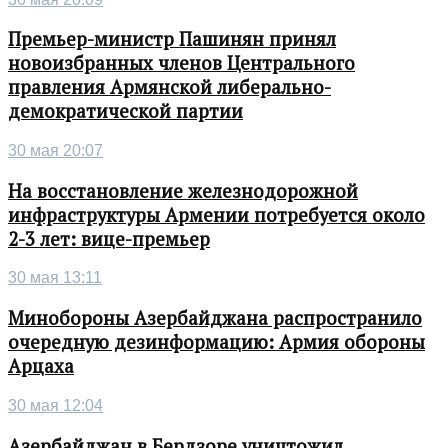
Премьер-министр Пашинян принял
новоизбранных членов Центрального
правления Армянской либерально-
демократической партии
30 мая 20:07
На восстановление железнодорожной
инфраструктуры Армении потребуется около
2-3 лет: вице-премьер
30 мая 13:11
Минобороны Азербайджана распространило
очередную дезинформацию: Армия обороны
Арцаха
30 мая 12:04
Азербайджан в Бердзоре уничтожил