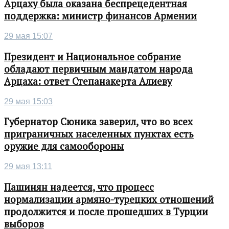
Арцаху была оказана беспрецедентная
поддержка: министр финансов Армении
29 мая 15:07
Президент и Национальное собрание
обладают первичным мандатом народа
Арцаха: ответ Степанакерта Алиеву
29 мая 15:03
Губернатор Сюника заверил, что во всех
приграничных населенных пунктах есть
оружие для самообороны
29 мая 13:11
Пашинян надеется, что процесс
нормализации армяно-турецких отношений
продолжится и после прошедших в Турции
выборов