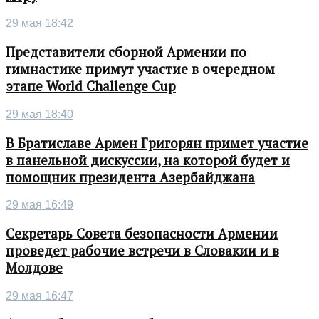
29 мая 18:42
Представители сборной Армении по
гимнастике примут участие в очередном
этапе World Challenge Cup
29 мая 18:40
В Братиславе Армен Григорян примет участие
в панельной дискуссии, на которой будет и
помощник президента Азербайджана
29 мая 16:49
Секретарь Совета безопасности Армении
проведет рабочие встречи в Словакии и в
Молдове
29 мая 16:47