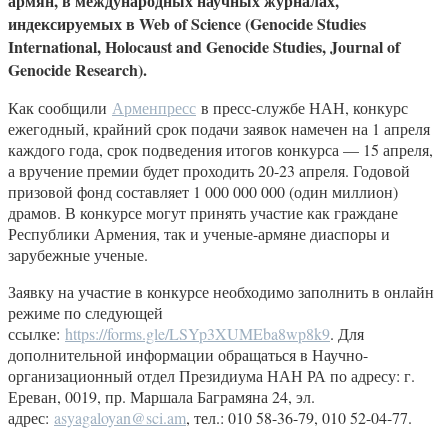
армян, в международных научных журналах,
индексируемых в Web of Science (Genocide Studies
International, Holocaust and Genocide Studies, Journal of
Genocide Research).
Как сообщили
Арменпресс
в пресс-службе НАН, конкурс
ежегодный, крайний срок подачи заявок намечен на 1 апреля
каждого года, срок подведения итогов конкурса — 15 апреля,
а вручение премии будет проходить 20-23 апреля. Годовой
призовой фонд составляет 1 000 000 000 (один миллион)
драмов. В конкурсе могут принять участие как граждане
Республики Армения, так и ученые-армяне диаспоры и
зарубежные ученые.
Заявку на участие в конкурсе необходимо заполнить в онлайн
режиме по следующей
ссылке:
https://forms.gle/LSYp3XUMEba8wp8k9
. Для
дополнительной информации обращаться в Научно-
организационный отдел Президиума НАН РА по адресу: г.
Ереван, 0019, пр. Маршала Баграмяна 24, эл.
адрес:
asyagaloyan@sci.am
, тел.: 010 58-36-79, 010 52-04-77.