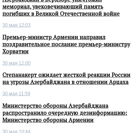
мемориал, увековечивающий память
погибших в Великой Отечественной войне
30 мая 12:03
Премьер-министр Армении направил
поздравительное послание премьер-министру
Хорватии
30 мая 12:00
Степанакерт ожидает жесткой реакции России
на угрозы Азербайджана в отношении Арцаха
30 мая 11:59
Министерство обороны Азербайджана
распространило очередную дезинформацию:
Министерство обороны Армении
30 мая 10:44