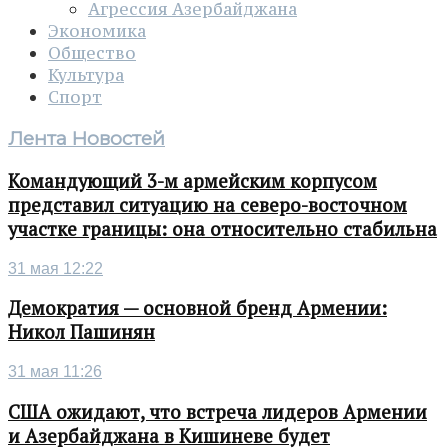
Агрессия Азербайджана
Экономика
Общество
Культура
Спорт
Лента Новостей
Командующий 3-м армейским корпусом
представил ситуацию на северо-восточном
участке границы: она относительно стабильна
31 мая 12:22
Демократия — основной бренд Армении:
Никол Пашинян
31 мая 11:26
США ожидают, что встреча лидеров Армении
и Азербайджана в Кишиневе будет