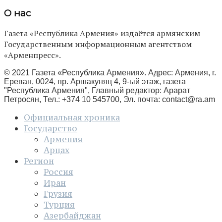
О нас
Газета «Республика Армения» издаётся армянским
Государственным информационным агентством
«Арменпресс».
© 2021 Газета «Республика Армения». Адрес: Армения, г.
Ереван, 0024, пр. Аршакуняц 4, 9-ый этаж, газета
"Республика Армения", Главный редактор: Арарат
Петросян, Тел.: +374 10 545700, Эл. почта:
contact@ra.am
Официальная хроника
Государство
Армения
Арцах
Регион
Россия
Иран
Грузия
Турция
Азербайджан