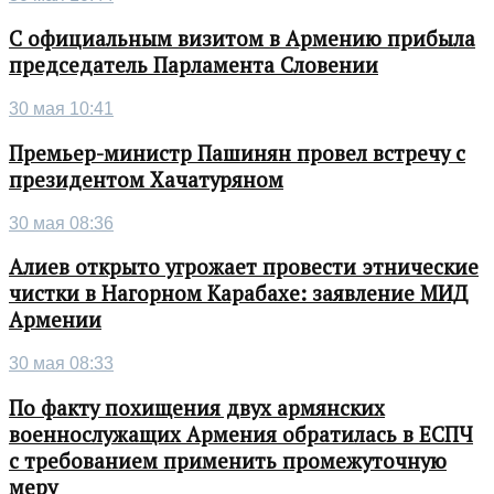
С официальным визитом в Армению прибыла
председатель Парламента Словении
30 мая 10:41
Премьер-министр Пашинян провел встречу с
президентом Хачатуряном
30 мая 08:36
Алиев открыто угрожает провести этнические
чистки в Нагорном Карабахе: заявление МИД
Армении
30 мая 08:33
По факту похищения двух армянских
военнослужащих Армения обратилась в ЕСПЧ
с требованием применить промежуточную
меру