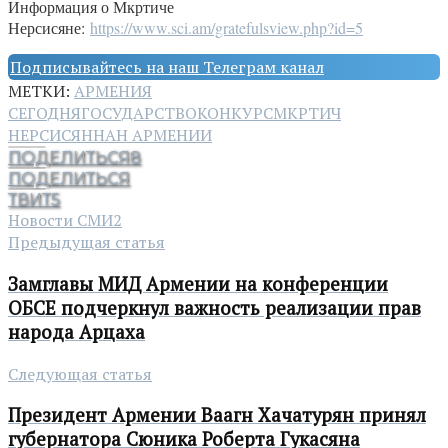
Информация о Мкртиче
Нерсисяне:
https://www.sci.am/gratefulsview.php?id=5
Подписывайтесь на наш Телеграм канал
МЕТКИ:
АРМЕНИЯ
СЕГОДНЯ
ГОСУДАРСТВО
КОНКУРС
МКРТИЧ
НЕРСИСЯН
НАН АРМЕНИИ
ПОДЕЛИТЬСЯ
8
ПОДЕЛИТЬСЯ
ТВИТ
5
Новости СМИ2
Предыдущая статья
Замглавы МИД Армении на конференции
ОБСЕ подчеркнул важность реализации прав
народа Арцаха
Следующая статья
Президент Армении Ваагн Хачатурян принял
губернатора Сюника Роберта Гукасяна