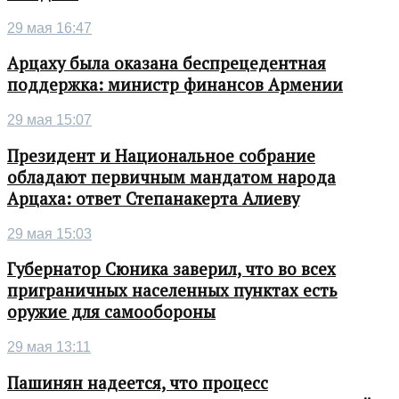
29 мая 16:47
Арцаху была оказана беспрецедентная
поддержка: министр финансов Армении
29 мая 15:07
Президент и Национальное собрание
обладают первичным мандатом народа
Арцаха: ответ Степанакерта Алиеву
29 мая 15:03
Губернатор Сюника заверил, что во всех
приграничных населенных пунктах есть
оружие для самообороны
29 мая 13:11
Пашинян надеется, что процесс