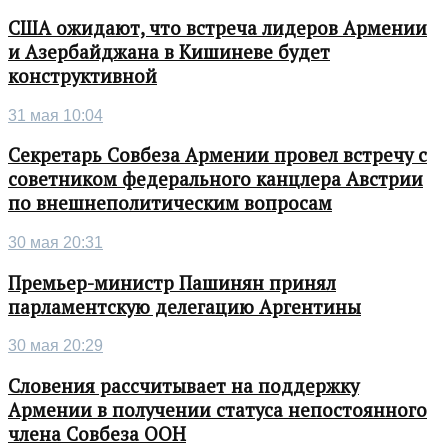
США ожидают, что встреча лидеров Армении
и Азербайджана в Кишиневе будет
конструктивной
31 мая 10:04
Секретарь Совбеза Армении провел встречу с
советником федерального канцлера Австрии
по внешнеполитическим вопросам
30 мая 20:31
Премьер-министр Пашинян принял
парламентскую делегацию Аргентины
30 мая 20:29
Словения рассчитывает на поддержку
Армении в получении статуса непостоянного
члена Совбеза ООН