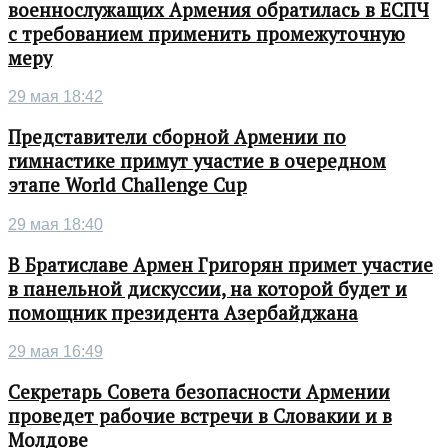
военнослужащих Армения обратилась в ЕСПЧ
с требованием применить промежуточную
меру
29 мая 18:42
Представители сборной Армении по
гимнастике примут участие в очередном
этапе World Challenge Cup
29 мая 18:40
В Братиславе Армен Григорян примет участие
в панельной дискуссии, на которой будет и
помощник президента Азербайджана
29 мая 16:49
Секретарь Совета безопасности Армении
проведет рабочие встречи в Словакии и в
Молдове