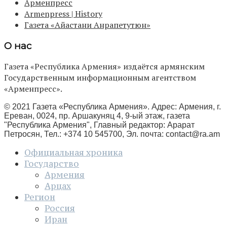
Арменпресс
Armenpress | History
Газета «Айастани Анрапетутюн»
О нас
Газета «Республика Армения» издаётся армянским
Государственным информационным агентством
«Арменпресс».
© 2021 Газета «Республика Армения». Адрес: Армения, г.
Ереван, 0024, пр. Аршакуняц 4, 9-ый этаж, газета
"Республика Армения", Главный редактор: Арарат
Петросян, Тел.: +374 10 545700, Эл. почта:
contact@ra.am
Официальная хроника
Государство
Армения
Арцах
Регион
Россия
Иран