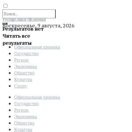
Отправить
Республика Армения
Воскресенье, 9 августа, 2026
Результатов нет
Читать все
результаты
Официальная хроника
Государство
Регион
Экономика
Общество
Культура
Спорт
Официальная хроника
Государство
Регион
Экономика
Общество
Культура