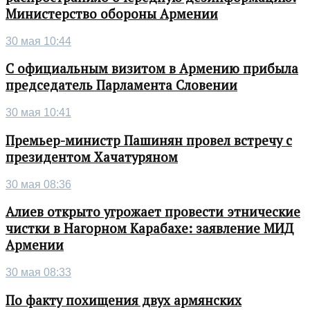
Министерство обороны Армении
30 мая 10:44
С официальным визитом в Армению прибыла
председатель Парламента Словении
30 мая 10:41
Премьер-министр Пашинян провел встречу с
президентом Хачатуряном
30 мая 08:36
Алиев открыто угрожает провести этнические
чистки в Нагорном Карабахе: заявление МИД
Армении
30 мая 08:33
По факту похищения двух армянских