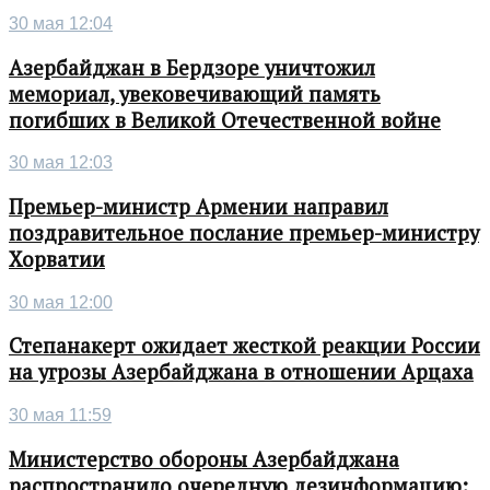
30 мая 12:04
Азербайджан в Бердзоре уничтожил
мемориал, увековечивающий память
погибших в Великой Отечественной войне
30 мая 12:03
Премьер-министр Армении направил
поздравительное послание премьер-министру
Хорватии
30 мая 12:00
Степанакерт ожидает жесткой реакции России
на угрозы Азербайджана в отношении Арцаха
30 мая 11:59
Министерство обороны Азербайджана
распространило очередную дезинформацию: