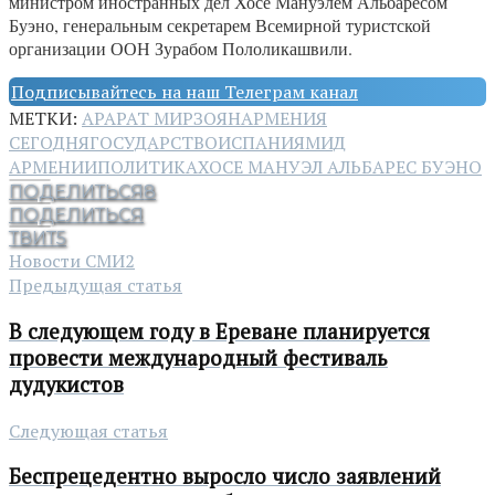
министром иностранных дел Хосе Мануэлем Альбаресом
Буэно, генеральным секретарем Всемирной туристской
организации ООН Зурабом Пололикашвили.
Подписывайтесь на наш Телеграм канал
МЕТКИ:
АРАРАТ МИРЗОЯН
АРМЕНИЯ
СЕГОДНЯ
ГОСУДАРСТВО
ИСПАНИЯ
МИД
АРМЕНИИ
ПОЛИТИКА
ХОСЕ МАНУЭЛ АЛЬБАРЕС БУЭНО
ПОДЕЛИТЬСЯ
8
ПОДЕЛИТЬСЯ
ТВИТ
5
Новости СМИ2
Предыдущая статья
В следующем году в Ереване планируется
провести международный фестиваль
дудукистов
Следующая статья
Беспрецедентно выросло число заявлений