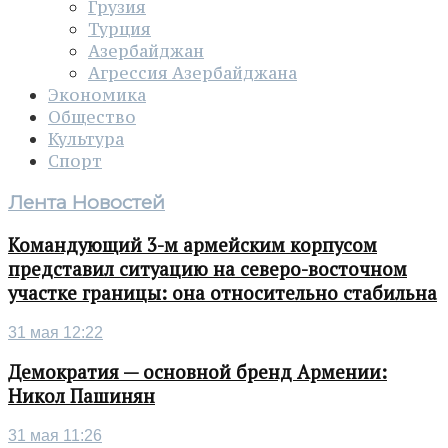
Грузия
Турция
Азербайджан
Агрессия Азербайджана
Экономика
Общество
Культура
Спорт
Лента Новостей
Командующий 3-м армейским корпусом
представил ситуацию на северо-восточном
участке границы: она относительно стабильна
31 мая 12:22
Демократия — основной бренд Армении:
Никол Пашинян
31 мая 11:26