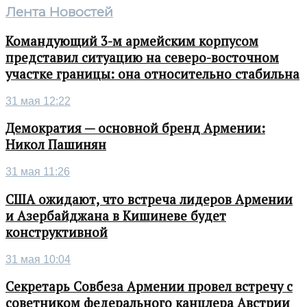
Лента Новостей
Командующий 3-м армейским корпусом
представил ситуацию на северо-восточном
участке границы: она относительно стабильна
31 мая 12:22
Демократия — основной бренд Армении:
Никол Пашинян
31 мая 11:26
США ожидают, что встреча лидеров Армении
и Азербайджана в Кишиневе будет
конструктивной
31 мая 10:04
Секретарь Совбеза Армении провел встречу с
советником федерального канцлера Австрии