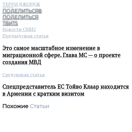
ТЕРРИ ДЖОРДЖ
ПОДЕЛИТЬСЯ
8
ПОДЕЛИТЬСЯ
ТВИТ
5
Новости СМИ2
Предыдущая статья
Это самое масштабное изменение в
миграционной сфере. Глава МС — о проекте
создания МВД
Следующая статья
Спецпредставитель ЕС Тойво Клаар находится
в Армении с кратким визитом
Похожие
Статьи