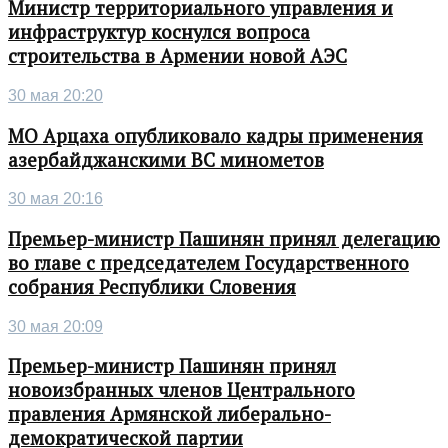
Министр территориального управления и
инфраструктур коснулся вопроса
строительства в Армении новой АЭС
30 мая 20:20
МО Арцаха опубликовало кадры применения
азербайджанскими ВС минометов
30 мая 20:16
Премьер-министр Пашинян принял делегацию
во главе с председателем Государственного
собрания Республики Словения
30 мая 20:09
Премьер-министр Пашинян принял
новоизбранных членов Центрального
правления Армянской либерально-
демократической партии