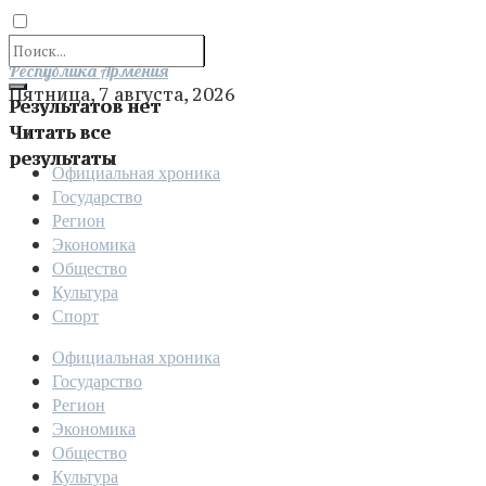
Отправить
Республика Армения
Пятница, 7 августа, 2026
Результатов нет
Читать все
результаты
Официальная хроника
Государство
Регион
Экономика
Общество
Культура
Спорт
Официальная хроника
Государство
Регион
Экономика
Общество
Культура