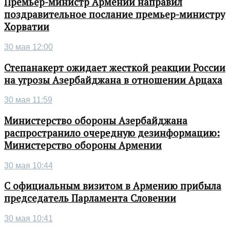
Премьер-министр Армении направил
поздравительное послание премьер-министру
Хорватии
30 мая 12:00
Степанакерт ожидает жесткой реакции России
на угрозы Азербайджана в отношении Арцаха
30 мая 11:59
Министерство обороны Азербайджана
распространило очередную дезинформацию:
Министерство обороны Армении
30 мая 10:44
С официальным визитом в Армению прибыла
председатель Парламента Словении
30 мая 10:41