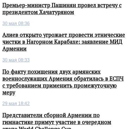
Премьер-министр Пашинян провел встречу с
президентом Хачатуряном
30 мая 08:36
Алиев открыто угрожает провести этнические
чистки в Нагорном Карабахе: заявление МИД
Армении
30 мая 08:33
По факту похищения двух армянских
военнослужащих Армения обратилась в ЕСПЧ
с требованием применить промежуточную
меру
29 мая 18:42
Представители сборной Армении по
гимнастике примут участие в очередном