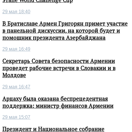
этапе World Challenge Cup
29 мая 18:40
В Братиславе Армен Григорян примет участие
в панельной дискуссии, на которой будет и
помощник президента Азербайджана
29 мая 16:49
Секретарь Совета безопасности Армении
проведет рабочие встречи в Словакии и в
Молдове
29 мая 16:47
Арцаху была оказана беспрецедентная
поддержка: министр финансов Армении
29 мая 15:07
Президент и Национальное собрание