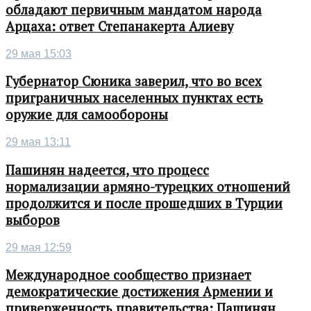
обладают первичным мандатом народа
Арцаха: ответ Степанакерта Алиеву
29 мая 15:03
Губернатор Сюника заверил, что во всех
приграничных населенных пунктах есть
оружие для самообороны
29 мая 13:11
Пашинян надеется, что процесс
нормализации армяно-турецких отношений
продолжится и после прошедших в Турции
выборов
29 мая 12:59
Международное сообщество признает
демократические достижения Армении и
приверженность правительства: Пашинян