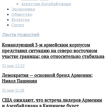
Агрессия Азербайджана
Экономика
Общество
Культура
Спорт
Лента Новостей
Командующий 3-м армейским корпусом
представил ситуацию на северо-восточном
участке границы: она относительно стабильна
31 мая 12:22
Демократия — основной бренд Армении:
Никол Пашинян
31 мая 11:26
США ожидают, что встреча лидеров Армении
и Азербайджана в Кишиневе будет