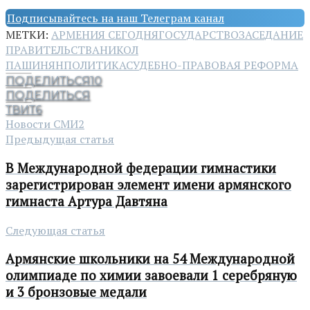
Подписывайтесь на наш Телеграм канал
МЕТКИ:
АРМЕНИЯ СЕГОДНЯ
ГОСУДАРСТВО
ЗАСЕДАНИЕ
ПРАВИТЕЛЬСТВА
НИКОЛ
ПАШИНЯН
ПОЛИТИКА
СУДЕБНО-ПРАВОВАЯ РЕФОРМА
ПОДЕЛИТЬСЯ
10
ПОДЕЛИТЬСЯ
ТВИТ
6
Новости СМИ2
Предыдущая статья
В Международной федерации гимнастики
зарегистрирован элемент имени армянского
гимнаста Артура Давтяна
Следующая статья
Армянские школьники на 54 Международной
олимпиаде по химии завоевали 1 серебряную
и 3 бронзовые медали