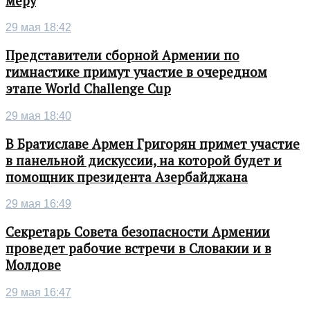
меру
29 мая 18:42
Представители сборной Армении по
гимнастике примут участие в очередном
этапе World Challenge Cup
29 мая 18:40
В Братиславе Армен Григорян примет участие
в панельной дискуссии, на которой будет и
помощник президента Азербайджана
29 мая 16:49
Секретарь Совета безопасности Армении
проведет рабочие встречи в Словакии и в
Молдове
29 мая 16:47