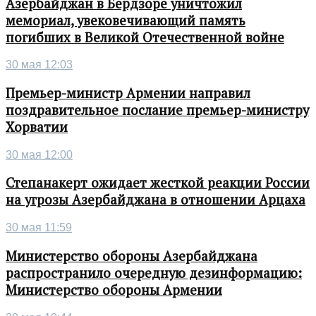
Азербайджан в Бердзоре уничтожил
мемориал, увековечивающий память
погибших в Великой Отечественной войне
30 мая 12:03
Премьер-министр Армении направил
поздравительное послание премьер-министру
Хорватии
30 мая 12:00
Степанакерт ожидает жесткой реакции России
на угрозы Азербайджана в отношении Арцаха
30 мая 11:59
Министерство обороны Азербайджана
распространило очередную дезинформацию:
Министерство обороны Армении