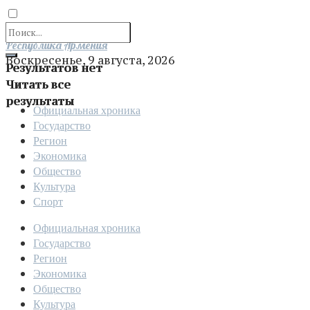
Отправить
Республика Армения
Воскресенье, 9 августа, 2026
Результатов нет
Читать все
результаты
Официальная хроника
Государство
Регион
Экономика
Общество
Культура
Спорт
Официальная хроника
Государство
Регион
Экономика
Общество
Культура