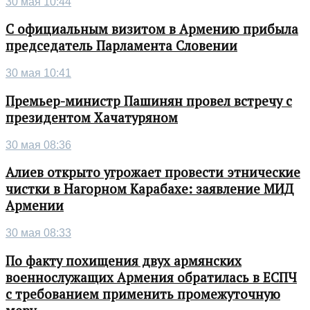
30 мая 10:44
С официальным визитом в Армению прибыла
председатель Парламента Словении
30 мая 10:41
Премьер-министр Пашинян провел встречу с
президентом Хачатуряном
30 мая 08:36
Алиев открыто угрожает провести этнические
чистки в Нагорном Карабахе: заявление МИД
Армении
30 мая 08:33
По факту похищения двух армянских
военнослужащих Армения обратилась в ЕСПЧ
с требованием применить промежуточную