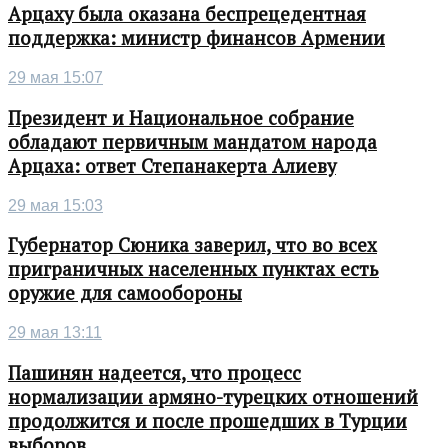
Арцаху была оказана беспрецедентная
поддержка: министр финансов Армении
29 мая 15:07
Президент и Национальное собрание
обладают первичным мандатом народа
Арцаха: ответ Степанакерта Алиеву
29 мая 15:03
Губернатор Сюника заверил, что во всех
приграничных населенных пунктах есть
оружие для самообороны
29 мая 13:11
Пашинян надеется, что процесс
нормализации армяно-турецких отношений
продолжится и после прошедших в Турции
выборов