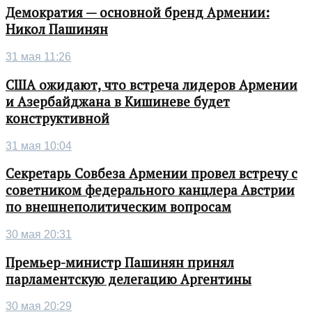
Демократия — основной бренд Армении:
Никол Пашинян
31 мая 11:26
США ожидают, что встреча лидеров Армении
и Азербайджана в Кишиневе будет
конструктивной
31 мая 10:04
Секретарь Совбеза Армении провел встречу с
советником федерального канцлера Австрии
по внешнеполитическим вопросам
30 мая 20:31
Премьер-министр Пашинян принял
парламентскую делегацию Аргентины
30 мая 20:29