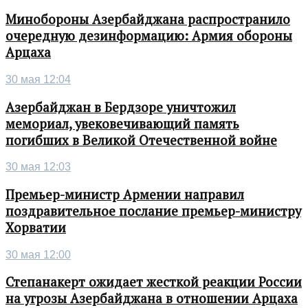
Минобороны Азербайджана распространило
очередную дезинформацию: Армия обороны
Арцаха
30 мая 12:04
Азербайджан в Бердзоре уничтожил
мемориал, увековечивающий память
погибших в Великой Отечественной войне
30 мая 12:03
Премьер-министр Армении направил
поздравительное послание премьер-министру
Хорватии
30 мая 12:00
Степанакерт ожидает жесткой реакции России
на угрозы Азербайджана в отношении Арцаха