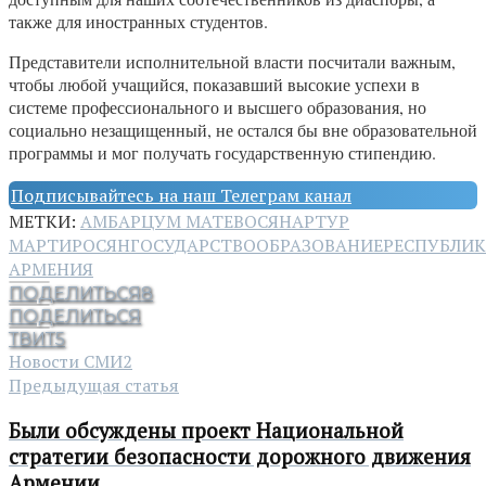
также для иностранных студентов.
Представители исполнительной власти посчитали важным,
чтобы любой учащийся, показавший высокие успехи в
системе профессионального и высшего образования, но
социально незащищенный, не остался бы вне образовательной
программы и мог получать государственную стипендию.
Подписывайтесь на наш Телеграм канал
МЕТКИ:
АМБАРЦУМ МАТЕВОСЯН
АРТУР
МАРТИРОСЯН
ГОСУДАРСТВО
ОБРАЗОВАНИЕ
РЕСПУБЛИ
АРМЕНИЯ
ПОДЕЛИТЬСЯ
8
ПОДЕЛИТЬСЯ
ТВИТ
5
Новости СМИ2
Предыдущая статья
Были обсуждены проект Национальной
стратегии безопасности дорожного движения
Армении