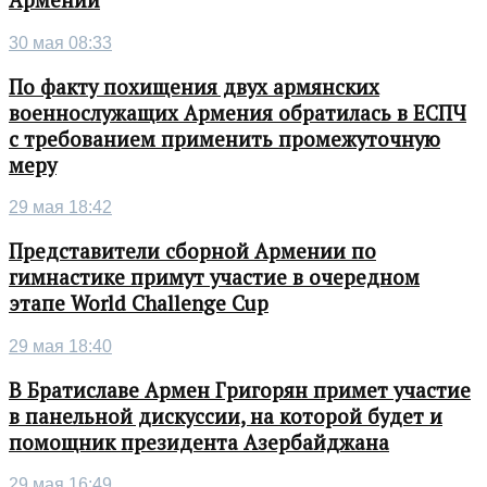
Армении
30 мая 08:33
По факту похищения двух армянских
военнослужащих Армения обратилась в ЕСПЧ
с требованием применить промежуточную
меру
29 мая 18:42
Представители сборной Армении по
гимнастике примут участие в очередном
этапе World Challenge Cup
29 мая 18:40
В Братиславе Армен Григорян примет участие
в панельной дискуссии, на которой будет и
помощник президента Азербайджана
29 мая 16:49