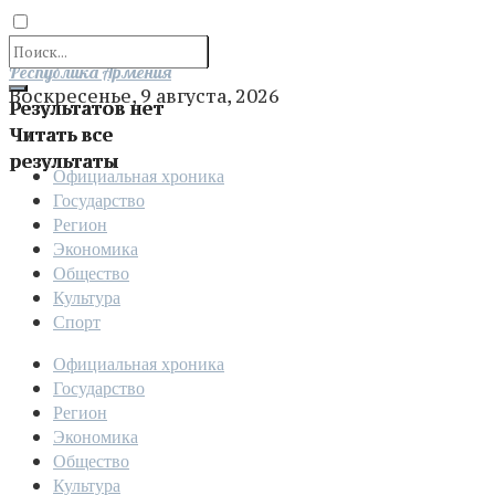
Отправить
Республика Армения
Воскресенье, 9 августа, 2026
Результатов нет
Читать все
результаты
Официальная хроника
Государство
Регион
Экономика
Общество
Культура
Спорт
Официальная хроника
Государство
Регион
Экономика
Общество
Культура