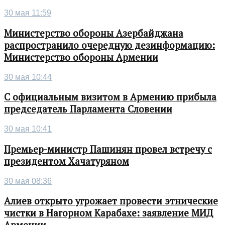
30 мая 11:59
Министерство обороны Азербайджана
распространило очередную дезинформацию:
Министерство обороны Армении
30 мая 10:44
С официальным визитом в Армению прибыла
председатель Парламента Словении
30 мая 10:41
Премьер-министр Пашинян провел встречу с
президентом Хачатуряном
30 мая 08:36
Алиев открыто угрожает провести этнические
чистки в Нагорном Карабахе: заявление МИД