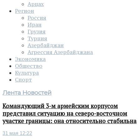
Арцах
Регион
Россия
Иран
Грузия
Турция
Азербайджан
Агрессия Азербайджана
Экономика
Общество
Культура
Спорт
Лента Новостей
Командующий 3-м армейским корпусом
представил ситуацию на северо-восточном
участке границы: она относительно стабильна
31 мая 12:22