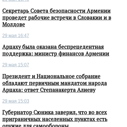
Секретарь Совета безопасности Армении
проведет рабочие встречи в Словакии и в
Молдове
29 мая 16:47
Арцаху была оказана беспрецедентная
поддержка: министр финансов Армении
29 мая 15:07
Президент и Национальное собрание
обладают первичным мандатом народа
Арцаха: ответ Степанакерта Алиеву
29 мая 15:03
Губернатор Сюника заверил, что во всех
приграничных населенных пунктах есть
оружие для самообороны