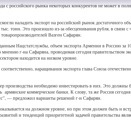
ода с российского рынка некоторых конкурентов не может в по
 смогли наладить экспорт на российский рынок достаточного объ
тыс. тонн. Это произошло из-за обесценивания рубля, в связи 
 товаропроизводителей Вазген Сафарян.
анным Нацстатслужбы, объем экспорта Армении в Россию за 10 
о мнению г-на Сафаряна, проводимая сегодня правительством э
 сектором находится на низком уровне.
и, соответственно, наращивания экспорта глава Союза отечеств
фер производства необходимо инвестировать в них. Это должны
армянские коммерческие банки. К слову, та же Россия сегодня 
с”, — предложил варианты решений г-н Сафарян.
м оказывается на должном уровне, но при этом должен быть и в
развитий и тенденций приоритетной задачей правительства явл