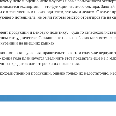
 почему неполноценно используются новые возможности экспорт
е занимается экспортом — это функции частного сектора. Задаче
 с отечественным производителем, что мы и делаем. Следует п
ующего потенциала, не были готовы быстро отреагировать на с
имент продукции и ценовую политику, будь то сельскохозяйств
есном сотрудничестве. Создание же новых рабочих мест возмож
нкуренции на внешних рынках.
 экономические условия, правительство в этом году уже вернуло
 конца года планируется увеличить этот показатель еще на 5 мл
енных кредитов или отсрочки их погашения.
скохозяйственной продукции, однако только их недостаточно, н