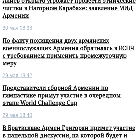
Алиев открыто угрожает провести этнические
чистки в Нагорном Карабахе: заявление МИД
Армении
30 мая 08:33
По факту похищения двух армянских
военнослужащих Армения обратилась в ЕСПЧ
с требованием применить промежуточную
меру
29 мая 18:42
Представители сборной Армении по
гимнастике примут участие в очередном
этапе World Challenge Cup
29 мая 18:40
В Братиславе Армен Григорян примет участие
в панельной дискуссии, на которой будет и