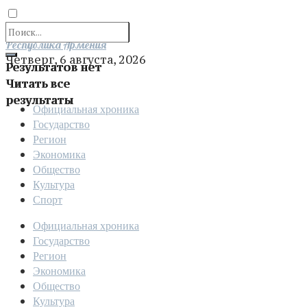
Отправить
Республика Армения
Четверг, 6 августа, 2026
Результатов нет
Читать все
результаты
Официальная хроника
Государство
Регион
Экономика
Общество
Культура
Спорт
Официальная хроника
Государство
Регион
Экономика
Общество
Культура