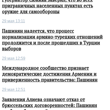
приграничных населенных пунктах есть
оружие для самообороны
29 мая 13:11
Пашинян надеется, что процесс
нормализации армяно-турецких отношений
продолжится и после прошедших в Турции
выборов
29 мая 12:59
Международное сообщество признает
демократические достижения Армении и
приверженность правительства: Пашинян
29 мая 12:51
Заявления Алиева означают отказ от
брюссельских договоренностей: Пашинян