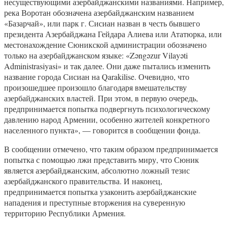
несуществующими азербайджанскими названиями. Например,
река Воротан обозначена азербайджанским названием
«Базарчай», или парк г. Сисиан назван в честь бывшего
президента Азербайджана Гейдара Алиева или Ататюрка, или
местонахождение Сюникской администрации обозначено
только на азербайджанском языке: «Zəngəzur Vilayəti
Administrasiyasi» и так далее. Они даже пытались изменить
название города Сисиан на Qarakilise. Очевидно, что
произошедшее произошло благодаря вмешательству
азербайджанских властей. При этом, в первую очередь,
предпринимается попытка подвергнуть психологическому
давлению народ Армении, особенно жителей конкретного
населенного пункта», — говорится в сообщении фонда.
В сообщении отмечено, что таким образом предпринимается
попытка с помощью лжи представить миру, что Сюник
является азербайджанским, абсолютно ложный тезис
азербайджанского правительства. И наконец,
предпринимается попытка узаконить азербайджанские
нападения и преступные вторжения на суверенную
территорию Республики Армения.