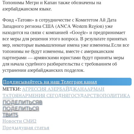
Топонимы Мегри и Капан также обозначены на
азербайджанском языке.
Фонд «Татоян» в сотрудничестве с Комитетом Ай Дата
Западного региона США (ANCA Western Region) уже
находится на связи с компанией «Google» и предпринимает
все меры для решения этого вопроса. В результате принятых
мер, некоторые вымышленные имена уже изменены.Если все
топонимы не будут изменены, вместе с американским
партнерами — армянскими юристами будут приняты меры
для начала судебного разбирательства с требованием об
устранении азербайджанских подделок.
Подписывайтесь на наш Телеграм канал
МЕТКИ:
АГРЕССИЯ АЗЕРБАЙДЖАНА
АРМАН
ТАТОЯН
АРМЕНИЯ СЕГОДНЯ
ГОСУДАРСТВО
ПОЛИТИКА
ПОДЕЛИТЬСЯ
8
ПОДЕЛИТЬСЯ
ТВИТ
5
Новости СМИ2
Предыдущая статья