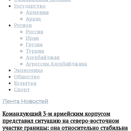
Государство
Армения
Арцах
Регион
Россия
Иран
Грузия
Турция
Азербайджан
Агрессия Азербайджана
Экономика
Общество
Культура
Спорт
Лента Новостей
Командующий 3-м армейским корпусом
представил ситуацию на северо-восточном
участке границы: она относительно стабильна