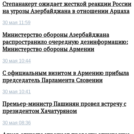
Степанакерт ожидает жесткой реакции России
на угрозы Азербайджана в отношении Арцаха
30 мая 11:59
Министерство обороны Азербайджана
распространило очередную дезинформацию:
Министерство обороны Армении
30 мая 10:44
С официальным визитом в Армению прибыла
председатель Парламента Словении
30 мая 10:41
Премьер-министр Пашинян провел встречу с
президентом Хачатуряном
30 мая 08:36