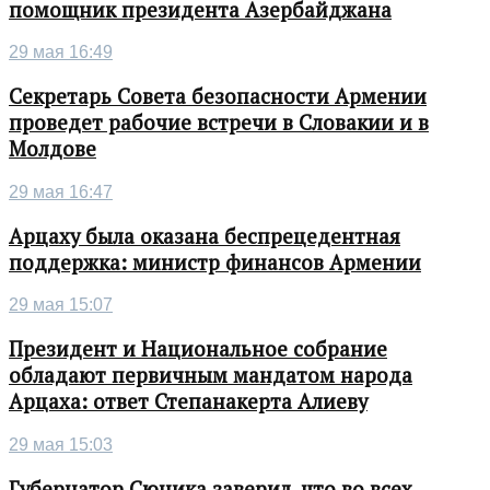
помощник президента Азербайджана
29 мая 16:49
Секретарь Совета безопасности Армении
проведет рабочие встречи в Словакии и в
Молдове
29 мая 16:47
Арцаху была оказана беспрецедентная
поддержка: министр финансов Армении
29 мая 15:07
Президент и Национальное собрание
обладают первичным мандатом народа
Арцаха: ответ Степанакерта Алиеву
29 мая 15:03
Губернатор Сюника заверил, что во всех