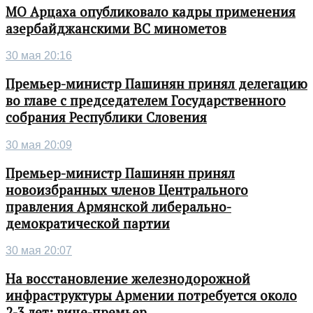
МО Арцаха опубликовало кадры применения
азербайджанскими ВС минометов
30 мая 20:16
Премьер-министр Пашинян принял делегацию
во главе с председателем Государственного
собрания Республики Словения
30 мая 20:09
Премьер-министр Пашинян принял
новоизбранных членов Центрального
правления Армянской либерально-
демократической партии
30 мая 20:07
На восстановление железнодорожной
инфраструктуры Армении потребуется около
2-3 лет: вице-премьер