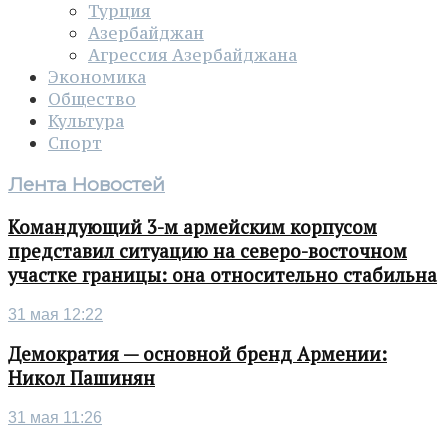
Турция
Азербайджан
Агрессия Азербайджана
Экономика
Общество
Культура
Спорт
Лента Новостей
Командующий 3-м армейским корпусом
представил ситуацию на северо-восточном
участке границы: она относительно стабильна
31 мая 12:22
Демократия — основной бренд Армении:
Никол Пашинян
31 мая 11:26