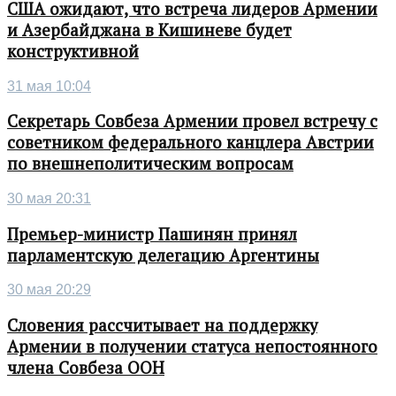
США ожидают, что встреча лидеров Армении
и Азербайджана в Кишиневе будет
конструктивной
31 мая 10:04
Секретарь Совбеза Армении провел встречу с
советником федерального канцлера Австрии
по внешнеполитическим вопросам
30 мая 20:31
Премьер-министр Пашинян принял
парламентскую делегацию Аргентины
30 мая 20:29
Словения рассчитывает на поддержку
Армении в получении статуса непостоянного
члена Совбеза ООН