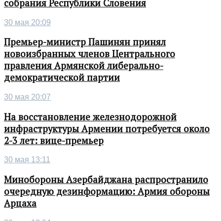
собрания Республики Словения
30 мая 20:09
Премьер-министр Пашинян принял
новоизбранных членов Центрального
правления Армянской либерально-
демократической партии
30 мая 20:07
На восстановление железнодорожной
инфраструктуры Армении потребуется около
2-3 лет: вице-премьер
30 мая 13:11
Минобороны Азербайджана распространило
очередную дезинформацию: Армия обороны
Арцаха