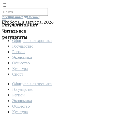
Отправить
Республика Армения
Суббота, 8 августа, 2026
Результатов нет
Читать все
результаты
Официальная хроника
Государство
Регион
Экономика
Общество
Культура
Спорт
Официальная хроника
Государство
Регион
Экономика
Общество
Культура