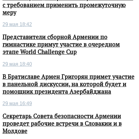
с требованием применить промежуточную
меру
29 мая 18:42
Представители сборной Армении по
гимнастике примут участие в очередном
этапе World Challenge Cup
29 мая 18:40
В Братиславе Армен Григорян примет участие
в панельной дискуссии, на которой будет и
помощник президента Азербайджана
29 мая 16:49
Секретарь Совета безопасности Армении
проведет рабочие встречи в Словакии и в
Молдове