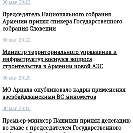
30 мая 20:23
Председатель Национального собрания
Армении принял спикера Государственного
собрания Словении
30 мая 20:22
Министр территориального управления и
инфраструктур коснулся вопроса
строительства в Армении новой АЭС
30 мая 20:20
МО Арцаха опубликовало кадры применения
азербайджанскими ВС минометов
30 мая 20:16
Премьер-министр Пашинян принял делегацию
во главе с председателем Государственного