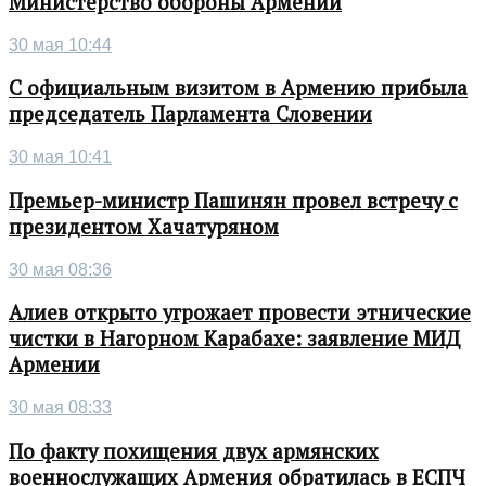
Министерство обороны Армении
30 мая 10:44
С официальным визитом в Армению прибыла
председатель Парламента Словении
30 мая 10:41
Премьер-министр Пашинян провел встречу с
президентом Хачатуряном
30 мая 08:36
Алиев открыто угрожает провести этнические
чистки в Нагорном Карабахе: заявление МИД
Армении
30 мая 08:33
По факту похищения двух армянских
военнослужащих Армения обратилась в ЕСПЧ