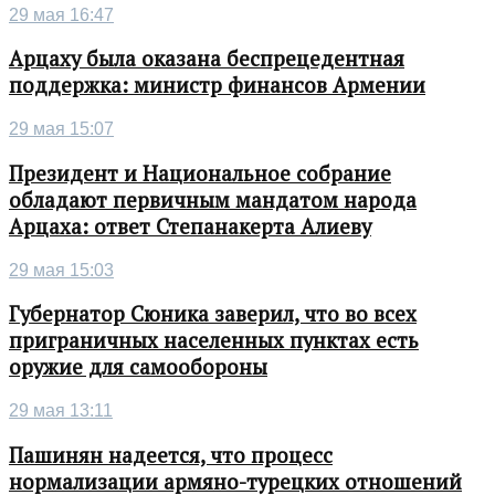
29 мая 16:47
Арцаху была оказана беспрецедентная
поддержка: министр финансов Армении
29 мая 15:07
Президент и Национальное собрание
обладают первичным мандатом народа
Арцаха: ответ Степанакерта Алиеву
29 мая 15:03
Губернатор Сюника заверил, что во всех
приграничных населенных пунктах есть
оружие для самообороны
29 мая 13:11
Пашинян надеется, что процесс
нормализации армяно-турецких отношений