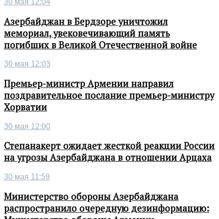
30 мая 12:04
Азербайджан в Бердзоре уничтожил
мемориал, увековечивающий память
погибших в Великой Отечественной войне
30 мая 12:03
Премьер-министр Армении направил
поздравительное послание премьер-министру
Хорватии
30 мая 12:00
Степанакерт ожидает жесткой реакции России
на угрозы Азербайджана в отношении Арцаха
30 мая 11:59
Министерство обороны Азербайджана
распространило очередную дезинформацию: