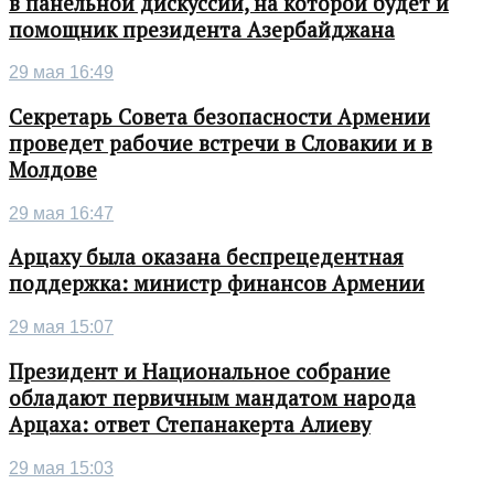
в панельной дискуссии, на которой будет и
помощник президента Азербайджана
29 мая 16:49
Секретарь Совета безопасности Армении
проведет рабочие встречи в Словакии и в
Молдове
29 мая 16:47
Арцаху была оказана беспрецедентная
поддержка: министр финансов Армении
29 мая 15:07
Президент и Национальное собрание
обладают первичным мандатом народа
Арцаха: ответ Степанакерта Алиеву
29 мая 15:03