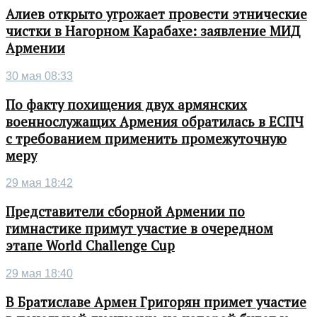
Алиев открыто угрожает провести этнические
чистки в Нагорном Карабахе: заявление МИД
Армении
30 мая 08:33
По факту похищения двух армянских
военнослужащих Армения обратилась в ЕСПЧ
с требованием применить промежуточную
меру
29 мая 18:42
Представители сборной Армении по
гимнастике примут участие в очередном
этапе World Challenge Cup
29 мая 18:40
В Братиславе Армен Григорян примет участие