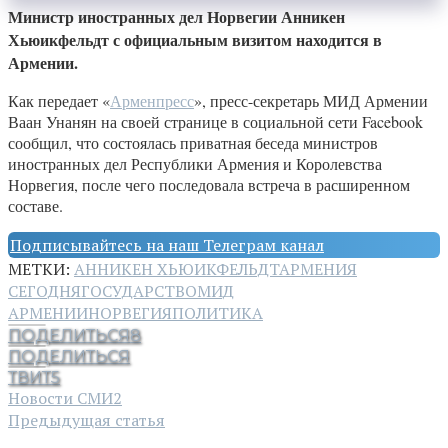
Министр иностранных дел Норвегии Анникен
Хьюикфельдт с официальным визитом находится в
Армении.
Как передает «
Арменпресс
», пресс-секретарь МИД Армении
Ваан Унанян на своей странице в социальной сети Facebook
сообщил, что состоялась приватная беседа министров
иностранных дел Республики Армения и Королевства
Норвегия, после чего последовала встреча в расширенном
составе.
Подписывайтесь на наш Телеграм канал
МЕТКИ:
АННИКЕН ХЬЮИКФЕЛЬДТ
АРМЕНИЯ
СЕГОДНЯ
ГОСУДАРСТВО
МИД
АРМЕНИИ
НОРВЕГИЯ
ПОЛИТИКА
ПОДЕЛИТЬСЯ
8
ПОДЕЛИТЬСЯ
ТВИТ
5
Новости СМИ2
Предыдущая статья