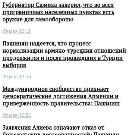
Губернатор Сюника заверил, что во всех
приграничных населенных пунктах есть
оружие для самообороны
29 мая 13:11
Пашинян надеется, что процесс
нормализации армяно-турецких отношений
продолжится и после прошедших в Турции
выборов
29 мая 12:59
Международное сообщество признает
демократические достижения Армении и
приверженность правительства: Пашинян
29 мая 12:51
Заявления Алиева означают отказ от
брюссельских договоренностей: Пашинян