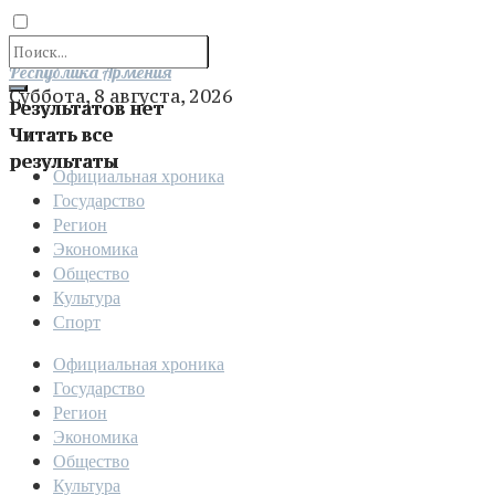
Отправить
Республика Армения
Суббота, 8 августа, 2026
Результатов нет
Читать все
результаты
Официальная хроника
Государство
Регион
Экономика
Общество
Культура
Спорт
Официальная хроника
Государство
Регион
Экономика
Общество
Культура