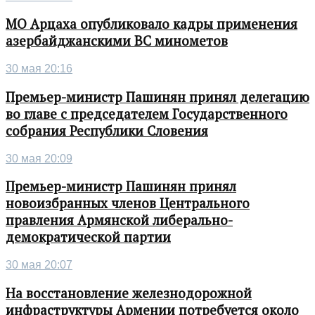
МО Арцаха опубликовало кадры применения
азербайджанскими ВС минометов
30 мая 20:16
Премьер-министр Пашинян принял делегацию
во главе с председателем Государственного
собрания Республики Словения
30 мая 20:09
Премьер-министр Пашинян принял
новоизбранных членов Центрального
правления Армянской либерально-
демократической партии
30 мая 20:07
На восстановление железнодорожной
инфраструктуры Армении потребуется около