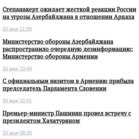
Степанакерт ожидает жесткой реакции России
на угрозы Азербайджана в отношении Арцаха
30 мая 11:59
Министерство обороны Азербайджана
распространило очередную дезинформацию:
Министерство обороны Армении
30 мая 10:44
С официальным визитом в Армению прибыла
председатель Парламента Словении
30 мая 10:41
Премьер-министр Пашинян провел встречу с
президентом Хачатуряном
30 мая 08:36