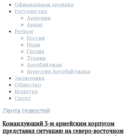
Официальная хроника
Государство
Армения
Арцах
Регион
Россия
Иран
Грузия
Турция
Азербайджан
Агрессия Азербайджана
Экономика
Общество
Культура
Спорт
Лента Новостей
Командующий 3-м армейским корпусом
представил ситуацию на северо-восточном