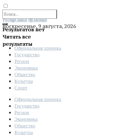
Отправить
Республика Армения
Воскресенье, 9 августа, 2026
Результатов нет
Читать все
результаты
Официальная хроника
Государство
Регион
Экономика
Общество
Культура
Спорт
Официальная хроника
Государство
Регион
Экономика
Общество
Культура