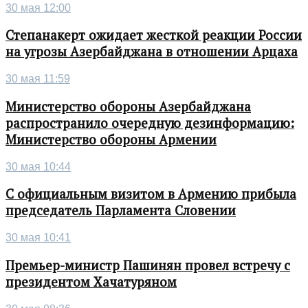
30 мая 12:00
Степанакерт ожидает жесткой реакции России
на угрозы Азербайджана в отношении Арцаха
30 мая 11:59
Министерство обороны Азербайджана
распространило очередную дезинформацию:
Министерство обороны Армении
30 мая 10:44
С официальным визитом в Армению прибыла
председатель Парламента Словении
30 мая 10:41
Премьер-министр Пашинян провел встречу с
президентом Хачатуряном