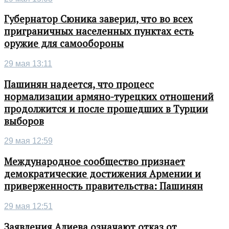
Губернатор Сюника заверил, что во всех
приграничных населенных пунктах есть
оружие для самообороны
29 мая 13:11
Пашинян надеется, что процесс
нормализации армяно-турецких отношений
продолжится и после прошедших в Турции
выборов
29 мая 12:59
Международное сообщество признает
демократические достижения Армении и
приверженность правительства: Пашинян
29 мая 12:51
Заявления Алиева означают отказ от