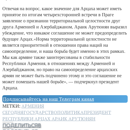
Отвечая на вопрос, какое значение для Арцаха может иметь
принятое по итогам четырехсторонней встречи в Праге
заявление о признании территориальной целостности друг
друга Арменией и Азербайджаном, Араик Арутюнян выразил
убеждение, что никакое соглашение не может предопределить
будущее Арцах.«Норма территориальной целостности не
является приоритетной в отношении права наций на
самоопределение, и наша борьба будет именно в этих рамках.
Мы как армяне также заинтересованы в стабильности
Республики Армения, в отношениях между Арменией и
Азербайджаном, но право на самоопределение арцахских
армян не может быть подчинено этому и это соглашение не
может помешать нашей борьбе», — подчеркнул президент
Арцаха.
Подписывайтесь на наш Телеграм канал
МЕТКИ:
АРМЕНИЯ
СЕГОДНЯ
ГОСУДАРСТВО
ПОЛИТИКА
ПРЕЗИДЕНТ
РЕСПУБЛИКИ АРЦАХ АРАИК АРУТЮНЯН
ПОДЕЛИТЬСЯ
8