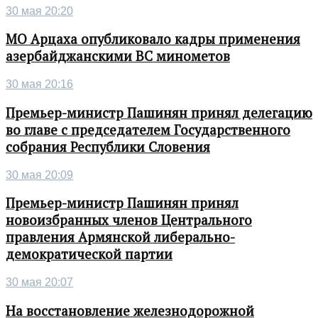
30 мая 20:20
МО Арцаха опубликовало кадры применения
азербайджанскими ВС минометов
30 мая 20:16
Премьер-министр Пашинян принял делегацию
во главе с председателем Государственного
собрания Республики Словения
30 мая 20:09
Премьер-министр Пашинян принял
новоизбранных членов Центрального
правления Армянской либерально-
демократической партии
30 мая 20:07
На восстановление железнодорожной