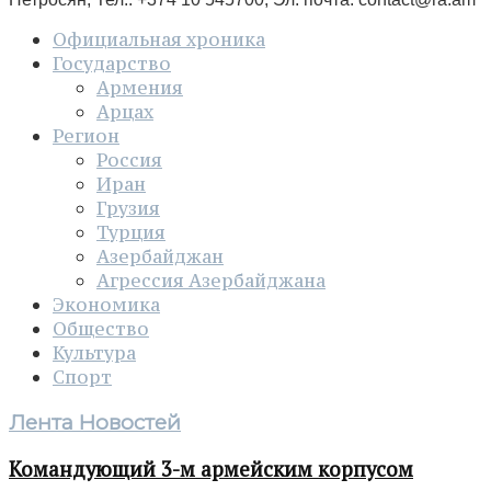
Официальная хроника
Государство
Армения
Арцах
Регион
Россия
Иран
Грузия
Турция
Азербайджан
Агрессия Азербайджана
Экономика
Общество
Культура
Спорт
Лента Новостей
Командующий 3-м армейским корпусом