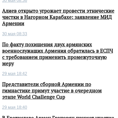
30 мая 08:36
Алиев открыто угрожает провести этнические
чистки в Нагорном Карабахе: заявление МИД
Армении
30 мая 08:33
По факту похищения двух армянских
военнослужащих Армения обратилась в ЕСПЧ
с требованием применить промежуточную
меру
29 мая 18:42
Представители сборной Армении по
гимнастике примут участие в очередном
этапе World Challenge Cup
29 мая 18:40
В Братиславе Армен Григорян примет участие