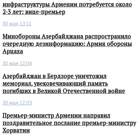
инфраструктуры Армении потребуется около
2-3 лет: вице-премьер
30 мая 13:11
Минобороны Азербайджана распространило
очередную дезинформацию: Армия обороны
Арцаха
30 мая 12:04
Азербайджан в Бердзоре уничтожил
мемориал, увековечивающий память
погибших в Великой Отечественной войне
30 мая 12:03
Премьер-министр Армении направил
поздравительное послание премьер-министру
Хорватии