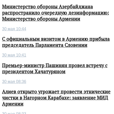
Министерство обороны Азербайджана
распространило очередную дезинформацию:
Министерство обороны Армении
30 мая 10:44
С официальным визитом в Армению прибыла
председатель Парламента Словении
30 мая 10:41
Премьер-министр Пашинян провел встречу с
президентом Хачатуряном
30 мая 08:36
Алиев открыто угрожает провести этнические
чистки в Нагорном Карабахе: заявление МИД
Армении
30 мая 08:33