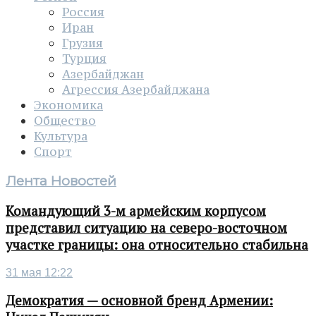
Россия
Иран
Грузия
Турция
Азербайджан
Агрессия Азербайджана
Экономика
Общество
Культура
Спорт
Лента Новостей
Командующий 3-м армейским корпусом
представил ситуацию на северо-восточном
участке границы: она относительно стабильна
31 мая 12:22
Демократия — основной бренд Армении: