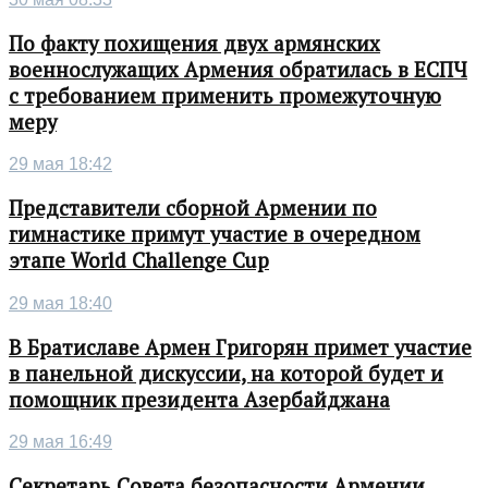
По факту похищения двух армянских
военнослужащих Армения обратилась в ЕСПЧ
с требованием применить промежуточную
меру
29 мая 18:42
Представители сборной Армении по
гимнастике примут участие в очередном
этапе World Challenge Cup
29 мая 18:40
В Братиславе Армен Григорян примет участие
в панельной дискуссии, на которой будет и
помощник президента Азербайджана
29 мая 16:49
Секретарь Совета безопасности Армении