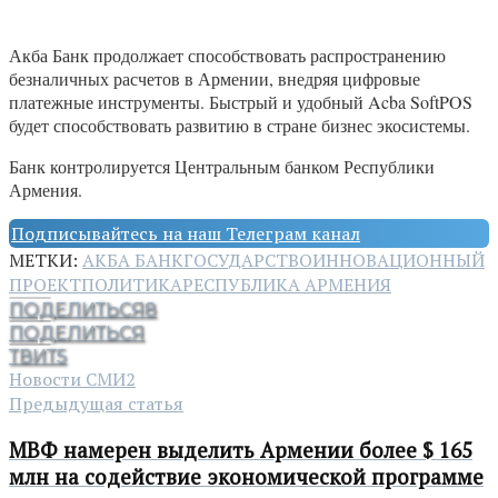
Акба Банк продолжает способствовать распространению
безналичных расчетов в Армении, внедряя цифровые
платежные инструменты. Быстрый и удобный Acba SoftPOS
будет способствовать развитию в стране бизнес экосистемы.
Банк контролируется Центральным банком Республики
Армения.
Подписывайтесь на наш Телеграм канал
МЕТКИ:
АКБА БАНК
ГОСУДАРСТВО
ИННОВАЦИОННЫЙ
ПРОЕКТ
ПОЛИТИКА
РЕСПУБЛИКА АРМЕНИЯ
ПОДЕЛИТЬСЯ
8
ПОДЕЛИТЬСЯ
ТВИТ
5
Новости СМИ2
Предыдущая статья
МВФ намерен выделить Армении более $ 165
млн на содействие экономической программе