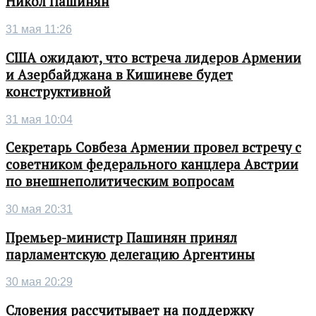
Никол Пашинян
31 мая 11:26
США ожидают, что встреча лидеров Армении
и Азербайджана в Кишиневе будет
конструктивной
31 мая 10:04
Секретарь Совбеза Армении провел встречу с
советником федерального канцлера Австрии
по внешнеполитическим вопросам
30 мая 20:31
Премьер-министр Пашинян принял
парламентскую делегацию Аргентины
30 мая 20:29
Словения рассчитывает на поддержку