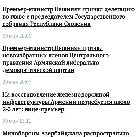
Премьер-министр Пашинян принял делегацию
во главе с председателем Государственного
собрания Республики Словения
30 мая 20:09
Премьер-министр Пашинян принял
новоизбранных членов Центрального
правления Армянской либерально-
демократической партии
30 мая 20:07
На восстановление железнодорожной
инфраструктуры Армении потребуется около
2-3 лет: вице-премьер
30 мая 13:11
Минобороны Азербайджана распространило