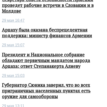
проведет рабочие встречи в Словакии и в
Молдове
29 мая 16:47
Арцаху была оказана беспрецедентная
поддержка: министр финансов Армении
29 мая 15:07
Президент и Национальное собрание
обладают первичным мандатом народа
Арцаха: ответ Степанакерта Алиеву
29 мая 15:03
Губернатор Сюника заверил, что во всех
приграничных населенных пунктах есть
оружие для самообороны
29 мая 13:11