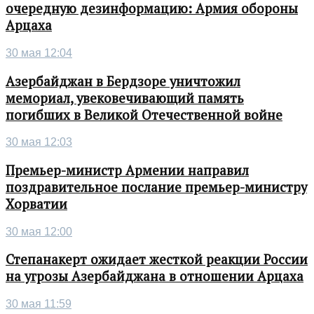
очередную дезинформацию: Армия обороны
Арцаха
30 мая 12:04
Азербайджан в Бердзоре уничтожил
мемориал, увековечивающий память
погибших в Великой Отечественной войне
30 мая 12:03
Премьер-министр Армении направил
поздравительное послание премьер-министру
Хорватии
30 мая 12:00
Степанакерт ожидает жесткой реакции России
на угрозы Азербайджана в отношении Арцаха
30 мая 11:59